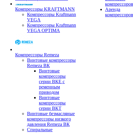
компрессоро
Компрессоры KRAFTMANN
Аренда
Компрессоры Kraftmann
компрессоро
VEGA
Компрессоры Kraftmann
VEGA OPTIMA
Компрессоры Remeza
Винтовые компрессоры
Remeza ВК
Винтовые
компрессоры
серии ВКЕ с
ременным
приводом
Винтовые
компрессоры
серии ВКТ
Винтовые безмасляные
компрессоры низкого
давления Remeza ВК
Спиральные