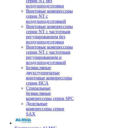
серии NT без
воздухоподготовки
Винтовые компрессоры
серии NT c
воздухоподготовкой
Винтовые компрессоры
серии NT с частотным
регулированием без
воздухоподготовки
Винтовые компрессоры
серии NT с частотным
регулированием и
воздухоподготовкой
Безмасляные
двухступенчатые
винтовые компрессоры
серии HCA
Спиральные
безмасляные
компрессоры серии SPC
Дизельные
компрессоры серии
SAX