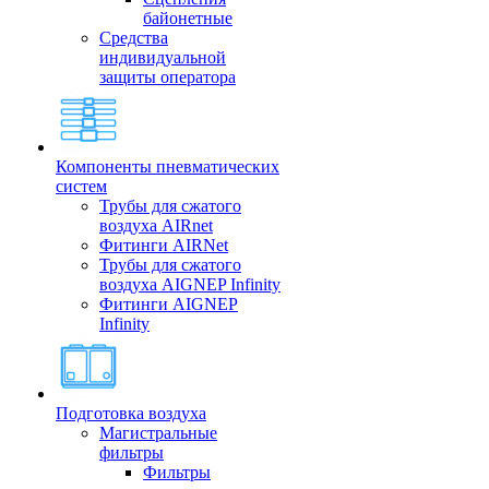
байонетные
Средства
индивидуальной
защиты оператора
Компоненты пневматических
систем
Трубы для сжатого
воздуха AIRnet
Фитинги AIRNet
Трубы для сжатого
воздуха AIGNEP Infinity
Фитинги AIGNEP
Infinity
Подготовка воздуха
Магистральные
фильтры
Фильтры