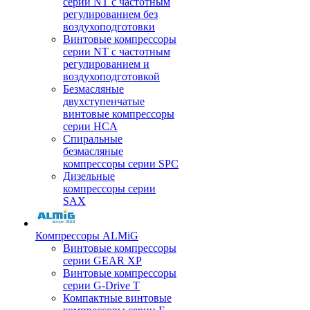
серии NT с частотным
регулированием без
воздухоподготовки
Винтовые компрессоры
серии NT с частотным
регулированием и
воздухоподготовкой
Безмасляные
двухступенчатые
винтовые компрессоры
серии HCA
Спиральные
безмасляные
компрессоры серии SPC
Дизельные
компрессоры серии
SAX
Компрессоры ALMiG
Винтовые компрессоры
серии GEAR XP
Винтовые компрессоры
серии G-Drive T
Компактные винтовые