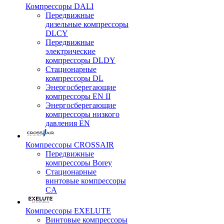
Компрессоры DALI
Передвижные
дизельные компрессоры
DLCY
Передвижные
электрические
компрессоры DLDY
Стационарные
компрессоры DL
Энергосберегающие
компрессоры EN II
Энергосберегающие
компрессоры низкого
давления EN
Компрессоры CROSSAIR
Передвижные
компрессоры Borey
Стационарные
винтовые компрессоры
CA
Компрессоры EXELUTE
Винтовые компрессоры