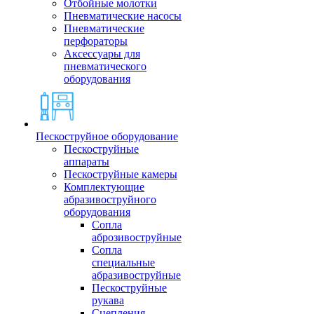
Отбойные молотки
Пневматические насосы
Пневматические
перфораторы
Аксессуары для
пневматического
оборудования
Пескоструйное оборудование
Пескоструйные
аппараты
Пескоструйные камеры
Комплектующие
абразивоструйного
оборудования
Сопла
аброзивоструйные
Сопла
специальные
абразивоструйные
Пескоструйные
рукава
Сцепления