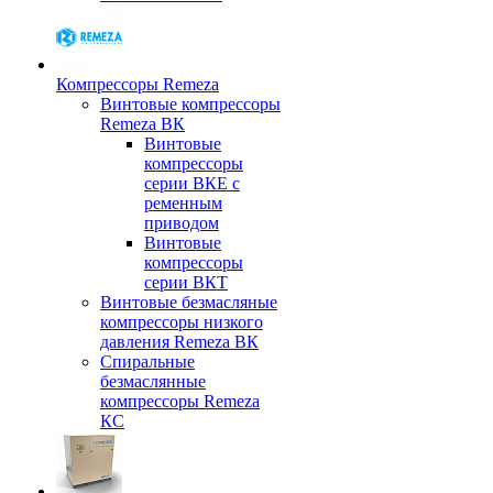
Компрессоры Remeza
Винтовые компрессоры
Remeza ВК
Винтовые
компрессоры
серии ВКЕ с
ременным
приводом
Винтовые
компрессоры
серии ВКТ
Винтовые безмасляные
компрессоры низкого
давления Remeza ВК
Спиральные
безмаслянные
компрессоры Remeza
КС