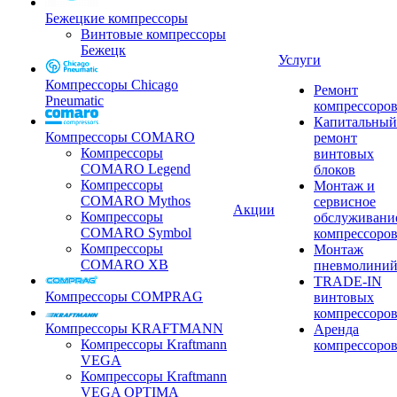
Бежецкие компрессоры
Винтовые компрессоры
Бежецк
Услуги
Компрессоры Chicago
Ремонт
Pneumatic
компрессоро
Капитальный
Компрессоры COMARO
ремонт
Компрессоры
винтовых
COMARO Legend
блоков
Компрессоры
Монтаж и
COMARO Mythos
сервисное
Акции
Компрессоры
обслуживани
COMARO Symbol
компрессоро
Компрессоры
Монтаж
COMARO XB
пневмолини
TRADE-IN
Компрессоры COMPRAG
винтовых
компрессоро
Компрессоры KRAFTMANN
Аренда
Компрессоры Kraftmann
компрессоро
VEGA
Компрессоры Kraftmann
VEGA OPTIMA