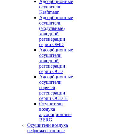
Адсорбционные
осушители
Kraftmann
Адсорбционные
осушители
(модульные)
холодной
регенерации
серии OMD
Адсорбционные
осушители
холодной
регенерации
серии OCD
Адсорбционные
осушители
горячей
регенерации
серии OСD-H
Осушители
воздуха
адсорбционные
BERG
Осушители воздуха
рефрижераторные