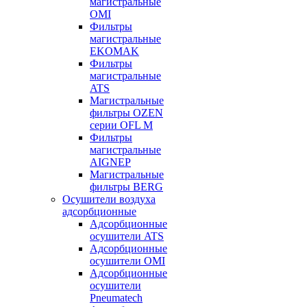
магистральные
OMI
Фильтры
магистральные
EKOMAK
Фильтры
магистральные
ATS
Магистральные
фильтры OZEN
серии OFL M
Фильтры
магистральные
AIGNEP
Магистральные
фильтры BERG
Осушители воздуха
адсорбционные
Адсорбционные
осушители ATS
Адсорбционные
осушители OMI
Адсорбционные
осушители
Pneumatech