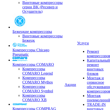
Винтовые компрессоры
серии BK (Ресивер и
Осушитель)
Бежецкие компрессоры
Винтовые компрессоры
Бежецк
Услуги
Компрессоры Chicago
Ремонт
Pneumatic
компрессоро
Капитальный
Компрессоры COMARO
ремонт
Компрессоры
винтовых
COMARO Legend
блоков
Компрессоры
Монтаж и
COMARO Mythos
сервисное
Акции
Компрессоры
обслуживани
COMARO Symbol
компрессоро
Компрессоры
Монтаж
COMARO XB
пневмолини
TRADE-IN
Компрессоры COMPRAG
винтовых