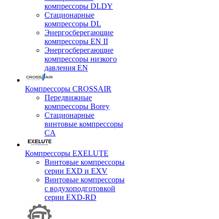
компрессоры DLDY
Стационарные
компрессоры DL
Энергосберегающие
компрессоры EN II
Энергосберегающие
компрессоры низкого
давления EN
Компрессоры CROSSAIR
Передвижные
компрессоры Borey
Стационарные
винтовые компрессоры
CA
Компрессоры EXELUTE
Винтовые компрессоры
серии EXD и EXV
Винтовые компрессоры
с водухоподготовкой
серии EXD-RD