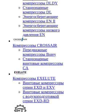
компрессоры DLDY
Стационарные
компрессоры DL
Энергосберегающие
компрессоры EN II
Энергосберегающие
компрессоры низкого
давления EN
Компрессоры CROSSAIR
Передвижные
компрессоры Borey
Стационарные
винтовые компрессоры
CA
Компрессоры EXELUTE
Винтовые компрессоры
серии EXD и EXV
Винтовые компрессоры
с водухоподготовкой
серии EXD-RD