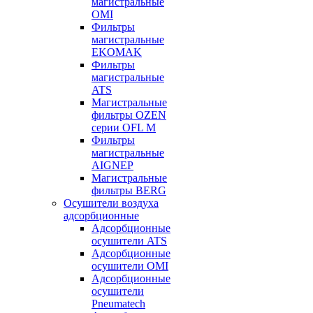
магистральные
OMI
Фильтры
магистральные
EKOMAK
Фильтры
магистральные
ATS
Магистральные
фильтры OZEN
серии OFL M
Фильтры
магистральные
AIGNEP
Магистральные
фильтры BERG
Осушители воздуха
адсорбционные
Адсорбционные
осушители ATS
Адсорбционные
осушители OMI
Адсорбционные
осушители
Pneumatech