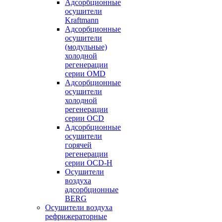
Адсорбционные
осушители
Kraftmann
Адсорбционные
осушители
(модульные)
холодной
регенерации
серии OMD
Адсорбционные
осушители
холодной
регенерации
серии OCD
Адсорбционные
осушители
горячей
регенерации
серии OСD-H
Осушители
воздуха
адсорбционные
BERG
Осушители воздуха
рефрижераторные