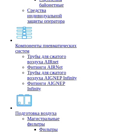
байонетные
Средства
индивидуальной
защиты оператора
Компоненты пневматических
систем
Трубы для сжатого
воздуха AIRnet
Фитинги AIRNet
Трубы для сжатого
воздуха AIGNEP Infinity
Фитинги AIGNEP
Infinity
Подготовка воздуха
Магистральные
фильтры
Фильтры