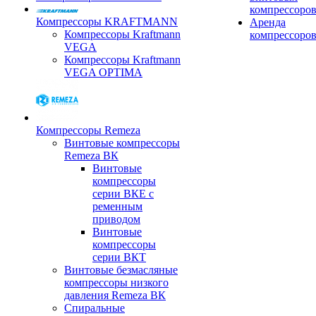
компрессоро
Компрессоры KRAFTMANN
Аренда
Компрессоры Kraftmann
компрессоро
VEGA
Компрессоры Kraftmann
VEGA OPTIMA
Компрессоры Remeza
Винтовые компрессоры
Remeza ВК
Винтовые
компрессоры
серии ВКЕ с
ременным
приводом
Винтовые
компрессоры
серии ВКТ
Винтовые безмасляные
компрессоры низкого
давления Remeza ВК
Спиральные