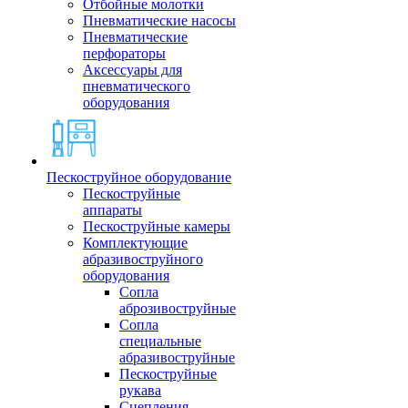
Отбойные молотки
Пневматические насосы
Пневматические
перфораторы
Аксессуары для
пневматического
оборудования
Пескоструйное оборудование
Пескоструйные
аппараты
Пескоструйные камеры
Комплектующие
абразивоструйного
оборудования
Сопла
аброзивоструйные
Сопла
специальные
абразивоструйные
Пескоструйные
рукава
Сцепления