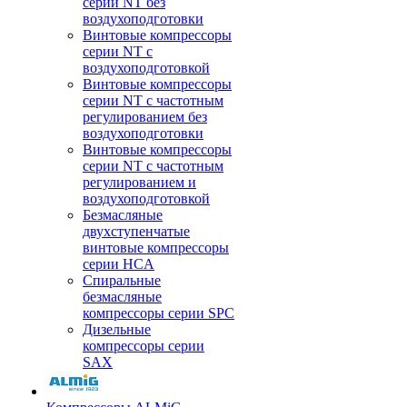
серии NT без
воздухоподготовки
Винтовые компрессоры
серии NT c
воздухоподготовкой
Винтовые компрессоры
серии NT с частотным
регулированием без
воздухоподготовки
Винтовые компрессоры
серии NT с частотным
регулированием и
воздухоподготовкой
Безмасляные
двухступенчатые
винтовые компрессоры
серии HCA
Спиральные
безмасляные
компрессоры серии SPC
Дизельные
компрессоры серии
SAX