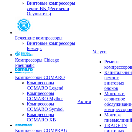
Винтовые компрессоры
серии BK (Ресивер и
Осушитель)
Бежецкие компрессоры
Винтовые компрессоры
Бежецк
Услуги
Компрессоры Chicago
Ремонт
Pneumatic
компрессоро
Капитальный
Компрессоры COMARO
ремонт
Компрессоры
винтовых
COMARO Legend
блоков
Компрессоры
Монтаж и
COMARO Mythos
сервисное
Акции
Компрессоры
обслуживани
COMARO Symbol
компрессоро
Компрессоры
Монтаж
COMARO XB
пневмолини
TRADE-IN
Компрессоры COMPRAG
винтовых