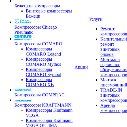
Бежецкие компрессоры
Винтовые компрессоры
Бежецк
Услуги
Компрессоры Chicago
Ремонт
Pneumatic
компрессоро
Капитальный
Компрессоры COMARO
ремонт
Компрессоры
винтовых
COMARO Legend
блоков
Компрессоры
Монтаж и
COMARO Mythos
сервисное
Акции
Компрессоры
обслуживани
COMARO Symbol
компрессоро
Компрессоры
Монтаж
COMARO XB
пневмолини
TRADE-IN
Компрессоры COMPRAG
винтовых
компрессоро
Компрессоры KRAFTMANN
Аренда
Компрессоры Kraftmann
компрессоро
VEGA
Компрессоры Kraftmann
VEGA OPTIMA