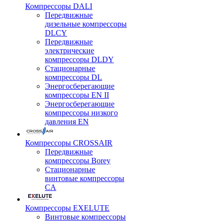
Компрессоры DALI
Передвижные
дизельные компрессоры
DLCY
Передвижные
электрические
компрессоры DLDY
Стационарные
компрессоры DL
Энергосберегающие
компрессоры EN II
Энергосберегающие
компрессоры низкого
давления EN
Компрессоры CROSSAIR
Передвижные
компрессоры Borey
Стационарные
винтовые компрессоры
CA
Компрессоры EXELUTE
Винтовые компрессоры