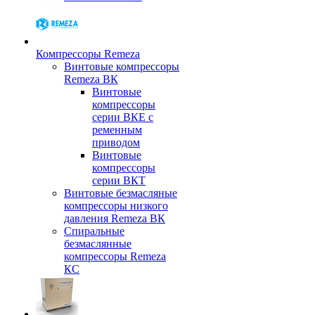
Компрессоры Remeza
Винтовые компрессоры
Remeza ВК
Винтовые
компрессоры
серии ВКЕ с
ременным
приводом
Винтовые
компрессоры
серии ВКТ
Винтовые безмасляные
компрессоры низкого
давления Remeza ВК
Спиральные
безмаслянные
компрессоры Remeza
КС