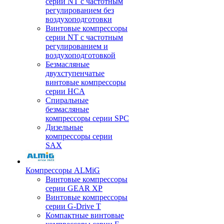
серии NT с частотным
регулированием без
воздухоподготовки
Винтовые компрессоры
серии NT с частотным
регулированием и
воздухоподготовкой
Безмасляные
двухступенчатые
винтовые компрессоры
серии HCA
Спиральные
безмасляные
компрессоры серии SPC
Дизельные
компрессоры серии
SAX
Компрессоры ALMiG
Винтовые компрессоры
серии GEAR XP
Винтовые компрессоры
серии G-Drive T
Компактные винтовые