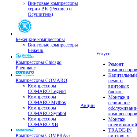
Винтовые компрессоры
серии BK (Ресивер и
Осушитель)
Бежецкие компрессоры
Винтовые компрессоры
Бежецк
Услуги
Компрессоры Chicago
Ремонт
Pneumatic
компрессоро
Капитальный
Компрессоры COMARO
ремонт
Компрессоры
винтовых
COMARO Legend
блоков
Компрессоры
Монтаж и
COMARO Mythos
сервисное
Акции
Компрессоры
обслуживани
COMARO Symbol
компрессоро
Компрессоры
Монтаж
COMARO XB
пневмолини
TRADE-IN
Компрессоры COMPRAG
винтовых