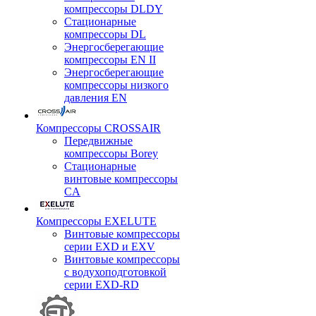
компрессоры DLDY
Стационарные
компрессоры DL
Энергосберегающие
компрессоры EN II
Энергосберегающие
компрессоры низкого
давления EN
Компрессоры CROSSAIR
Передвижные
компрессоры Borey
Стационарные
винтовые компрессоры
CA
Компрессоры EXELUTE
Винтовые компрессоры
серии EXD и EXV
Винтовые компрессоры
с водухоподготовкой
серии EXD-RD