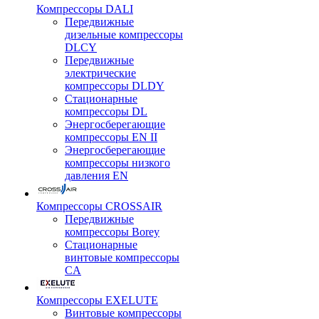
Компрессоры DALI
Передвижные
дизельные компрессоры
DLCY
Передвижные
электрические
компрессоры DLDY
Стационарные
компрессоры DL
Энергосберегающие
компрессоры EN II
Энергосберегающие
компрессоры низкого
давления EN
Компрессоры CROSSAIR
Передвижные
компрессоры Borey
Стационарные
винтовые компрессоры
CA
Компрессоры EXELUTE
Винтовые компрессоры