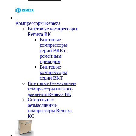
Компрессоры Remeza
Винтовые компрессоры
Remeza ВК
Винтовые
компрессоры
серии ВКЕ с
ременным
приводом
Винтовые
компрессоры
серии ВКТ
Винтовые безмасляные
компрессоры низкого
давления Remeza ВК
Спиральные
безмаслянные
компрессоры Remeza
КС