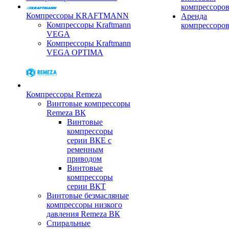
компрессоро
Компрессоры KRAFTMANN
Аренда
Компрессоры Kraftmann
компрессоро
VEGA
Компрессоры Kraftmann
VEGA OPTIMA
Компрессоры Remeza
Винтовые компрессоры
Remeza ВК
Винтовые
компрессоры
серии ВКЕ с
ременным
приводом
Винтовые
компрессоры
серии ВКТ
Винтовые безмасляные
компрессоры низкого
давления Remeza ВК
Спиральные