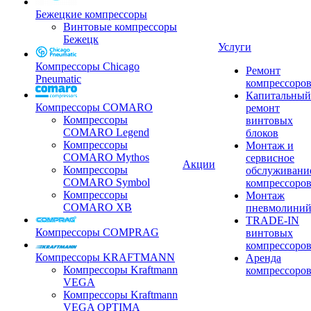
Бежецкие компрессоры
Винтовые компрессоры
Бежецк
Услуги
Компрессоры Chicago
Ремонт
Pneumatic
компрессоро
Капитальный
Компрессоры COMARO
ремонт
Компрессоры
винтовых
COMARO Legend
блоков
Компрессоры
Монтаж и
COMARO Mythos
сервисное
Акции
Компрессоры
обслуживани
COMARO Symbol
компрессоро
Компрессоры
Монтаж
COMARO XB
пневмолини
TRADE-IN
Компрессоры COMPRAG
винтовых
компрессоро
Компрессоры KRAFTMANN
Аренда
Компрессоры Kraftmann
компрессоро
VEGA
Компрессоры Kraftmann
VEGA OPTIMA