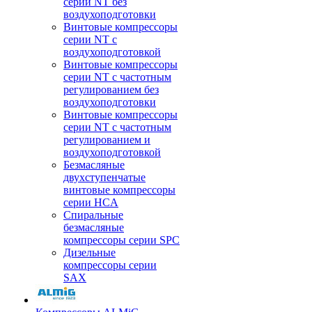
серии NT без
воздухоподготовки
Винтовые компрессоры
серии NT c
воздухоподготовкой
Винтовые компрессоры
серии NT с частотным
регулированием без
воздухоподготовки
Винтовые компрессоры
серии NT с частотным
регулированием и
воздухоподготовкой
Безмасляные
двухступенчатые
винтовые компрессоры
серии HCA
Спиральные
безмасляные
компрессоры серии SPC
Дизельные
компрессоры серии
SAX