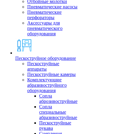
Отбойные молотки
Пневматические насосы
Пневматические
перфораторы
Аксессуары для
пневматического
оборудования
Пескоструйное оборудование
Пескоструйные
аппараты
Пескоструйные камеры
Комплектующие
абразивоструйного
оборудования
Сопла
аброзивоструйные
Сопла
специальные
абразивоструйные
Пескоструйные
рукава
Сцепления