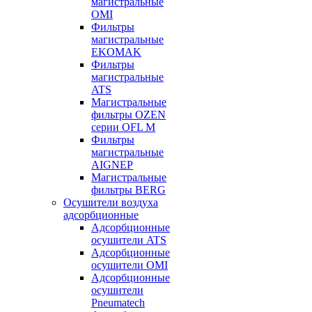
магистральные
OMI
Фильтры
магистральные
EKOMAK
Фильтры
магистральные
ATS
Магистральные
фильтры OZEN
серии OFL M
Фильтры
магистральные
AIGNEP
Магистральные
фильтры BERG
Осушители воздуха
адсорбционные
Адсорбционные
осушители ATS
Адсорбционные
осушители OMI
Адсорбционные
осушители
Pneumatech