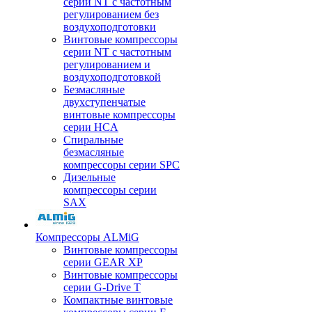
серии NT с частотным
регулированием без
воздухоподготовки
Винтовые компрессоры
серии NT с частотным
регулированием и
воздухоподготовкой
Безмасляные
двухступенчатые
винтовые компрессоры
серии HCA
Спиральные
безмасляные
компрессоры серии SPC
Дизельные
компрессоры серии
SAX
Компрессоры ALMiG
Винтовые компрессоры
серии GEAR XP
Винтовые компрессоры
серии G-Drive T
Компактные винтовые