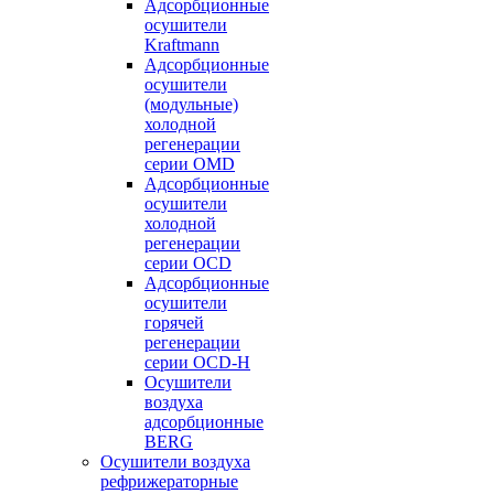
Адсорбционные
осушители
Kraftmann
Адсорбционные
осушители
(модульные)
холодной
регенерации
серии OMD
Адсорбционные
осушители
холодной
регенерации
серии OCD
Адсорбционные
осушители
горячей
регенерации
серии OСD-H
Осушители
воздуха
адсорбционные
BERG
Осушители воздуха
рефрижераторные