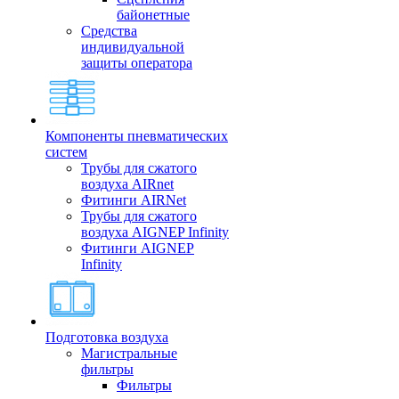
байонетные
Средства
индивидуальной
защиты оператора
Компоненты пневматических
систем
Трубы для сжатого
воздуха AIRnet
Фитинги AIRNet
Трубы для сжатого
воздуха AIGNEP Infinity
Фитинги AIGNEP
Infinity
Подготовка воздуха
Магистральные
фильтры
Фильтры