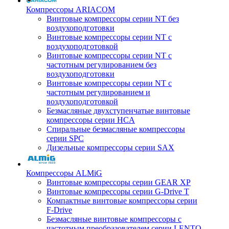
Компрессоры ARIACOM
Винтовые компрессоры серии NT без
воздухоподготовки
Винтовые компрессоры серии NT c
воздухоподготовкой
Винтовые компрессоры серии NT с
частотным регулированием без
воздухоподготовки
Винтовые компрессоры серии NT с
частотным регулированием и
воздухоподготовкой
Безмасляные двухступенчатые винтовые
компрессоры серии HCA
Спиральные безмасляные компрессоры
серии SPC
Дизельные компрессоры серии SAX
Компрессоры ALMiG
Винтовые компрессоры серии GEAR XP
Винтовые компрессоры серии G-Drive T
Компактные винтовые компрессоры серии
F-Drive
Безмасляные винтовые компрессоры с
частотным преобразователем серии LENTO