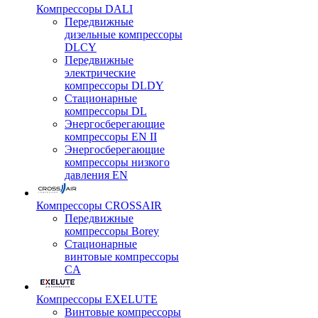
Компрессоры DALI
Передвижные
дизельные компрессоры
DLCY
Передвижные
электрические
компрессоры DLDY
Стационарные
компрессоры DL
Энергосберегающие
компрессоры EN II
Энергосберегающие
компрессоры низкого
давления EN
Компрессоры CROSSAIR
Передвижные
компрессоры Borey
Стационарные
винтовые компрессоры
CA
Компрессоры EXELUTE
Винтовые компрессоры