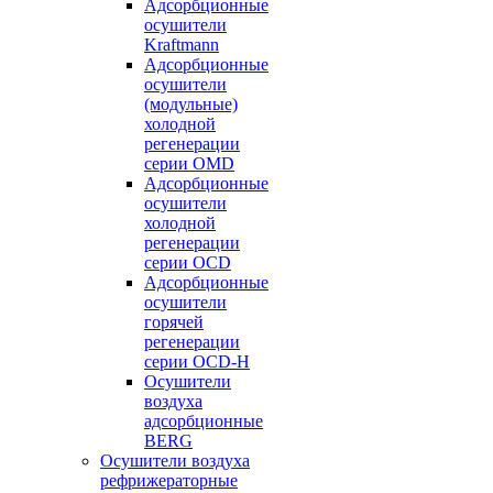
Адсорбционные
осушители
Kraftmann
Адсорбционные
осушители
(модульные)
холодной
регенерации
серии OMD
Адсорбционные
осушители
холодной
регенерации
серии OCD
Адсорбционные
осушители
горячей
регенерации
серии OСD-H
Осушители
воздуха
адсорбционные
BERG
Осушители воздуха
рефрижераторные