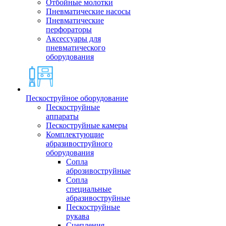
Отбойные молотки
Пневматические насосы
Пневматические
перфораторы
Аксессуары для
пневматического
оборудования
Пескоструйное оборудование
Пескоструйные
аппараты
Пескоструйные камеры
Комплектующие
абразивоструйного
оборудования
Сопла
аброзивоструйные
Сопла
специальные
абразивоструйные
Пескоструйные
рукава
Сцепления