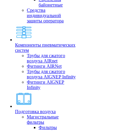
байонетные
Средства
индивидуальной
защиты оператора
Компоненты пневматических
систем
Трубы для сжатого
воздуха AIRnet
Фитинги AIRNet
Трубы для сжатого
воздуха AIGNEP Infinity
Фитинги AIGNEP
Infinity
Подготовка воздуха
Магистральные
фильтры
Фильтры