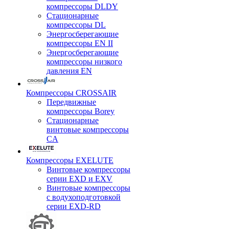
компрессоры DLDY
Стационарные
компрессоры DL
Энергосберегающие
компрессоры EN II
Энергосберегающие
компрессоры низкого
давления EN
Компрессоры CROSSAIR
Передвижные
компрессоры Borey
Стационарные
винтовые компрессоры
CA
Компрессоры EXELUTE
Винтовые компрессоры
серии EXD и EXV
Винтовые компрессоры
с водухоподготовкой
серии EXD-RD