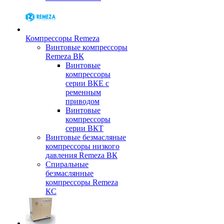
Компрессоры Remeza
Винтовые компрессоры
Remeza ВК
Винтовые
компрессоры
серии ВКЕ с
ременным
приводом
Винтовые
компрессоры
серии ВКТ
Винтовые безмасляные
компрессоры низкого
давления Remeza ВК
Спиральные
безмаслянные
компрессоры Remeza
КС