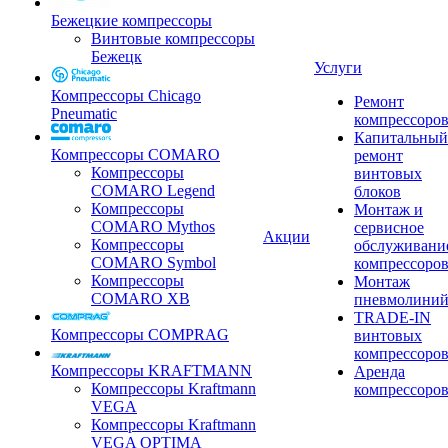
Бежецкие компрессоры
Винтовые компрессоры
Бежецк
Услуги
Компрессоры Chicago
Ремонт
Pneumatic
компрессоро
Капитальный
Компрессоры COMARO
ремонт
Компрессоры
винтовых
COMARO Legend
блоков
Компрессоры
Монтаж и
COMARO Mythos
сервисное
Акции
Компрессоры
обслуживани
COMARO Symbol
компрессоро
Компрессоры
Монтаж
COMARO XB
пневмолини
TRADE-IN
Компрессоры COMPRAG
винтовых
компрессоро
Компрессоры KRAFTMANN
Аренда
Компрессоры Kraftmann
компрессоро
VEGA
Компрессоры Kraftmann
VEGA OPTIMA