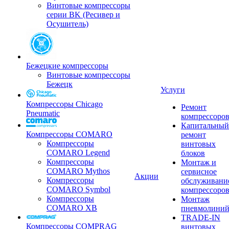
Винтовые компрессоры
серии BK (Ресивер и
Осушитель)
Бежецкие компрессоры
Винтовые компрессоры
Бежецк
Услуги
Компрессоры Chicago
Ремонт
Pneumatic
компрессоро
Капитальный
Компрессоры COMARO
ремонт
Компрессоры
винтовых
COMARO Legend
блоков
Компрессоры
Монтаж и
COMARO Mythos
сервисное
Акции
Компрессоры
обслуживани
COMARO Symbol
компрессоро
Компрессоры
Монтаж
COMARO XB
пневмолини
TRADE-IN
Компрессоры COMPRAG
винтовых