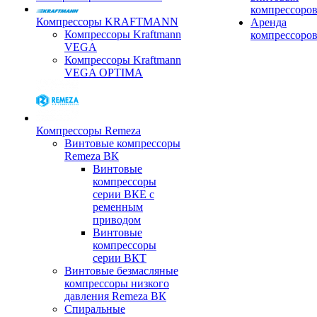
компрессоро
Компрессоры KRAFTMANN
Аренда
Компрессоры Kraftmann
компрессоро
VEGA
Компрессоры Kraftmann
VEGA OPTIMA
Компрессоры Remeza
Винтовые компрессоры
Remeza ВК
Винтовые
компрессоры
серии ВКЕ с
ременным
приводом
Винтовые
компрессоры
серии ВКТ
Винтовые безмасляные
компрессоры низкого
давления Remeza ВК
Спиральные