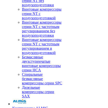
серии NT без
воздухоподготовки
Винтовые компрессоры
серии NT c
воздухоподготовкой
Винтовые компрессоры
серии NT с частотным
регулированием без
воздухоподготовки
Винтовые компрессоры
серии NT с частотным
регулированием и
воздухоподготовкой
Безмасляные
двухступенчатые
винтовые компрессоры
серии HCA
Спиральные
безмасляные
компрессоры серии SPC
Дизельные
компрессоры серии
SAX