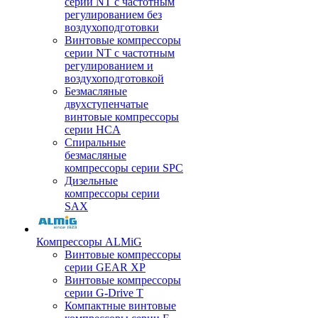
серии NT с частотным
регулированием без
воздухоподготовки
Винтовые компрессоры
серии NT с частотным
регулированием и
воздухоподготовкой
Безмасляные
двухступенчатые
винтовые компрессоры
серии HCA
Спиральные
безмасляные
компрессоры серии SPC
Дизельные
компрессоры серии
SAX
Компрессоры ALMiG
Винтовые компрессоры
серии GEAR XP
Винтовые компрессоры
серии G-Drive T
Компактные винтовые