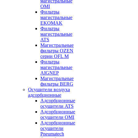
магистральные
OMI
Фильтры
магистральные
EKOMAK
Фильтры
магистральные
ATS
Магистральные
фильтры OZEN
серии OFL M
Фильтры
магистральные
AIGNEP
Магистральные
фильтры BERG
Осушители воздуха
адсорбционные
Адсорбционные
осушители ATS
Адсорбционные
осушители OMI
Адсорбционные
осушители
Pneumatech