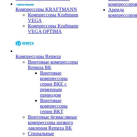
компрессоро
Компрессоры KRAFTMANN
Аренда
Компрессоры Kraftmann
компрессоро
VEGA
Компрессоры Kraftmann
VEGA OPTIMA
Компрессоры Remeza
Винтовые компрессоры
Remeza ВК
Винтовые
компрессоры
серии ВКЕ с
ременным
приводом
Винтовые
компрессоры
серии ВКТ
Винтовые безмасляные
компрессоры низкого
давления Remeza ВК
Спиральные