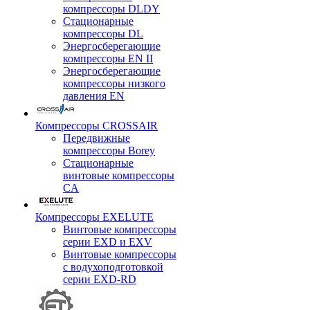
компрессоры DLDY
Стационарные
компрессоры DL
Энергосберегающие
компрессоры EN II
Энергосберегающие
компрессоры низкого
давления EN
Компрессоры CROSSAIR
Передвижные
компрессоры Borey
Стационарные
винтовые компрессоры
CA
Компрессоры EXELUTE
Винтовые компрессоры
серии EXD и EXV
Винтовые компрессоры
с водухоподготовкой
серии EXD-RD