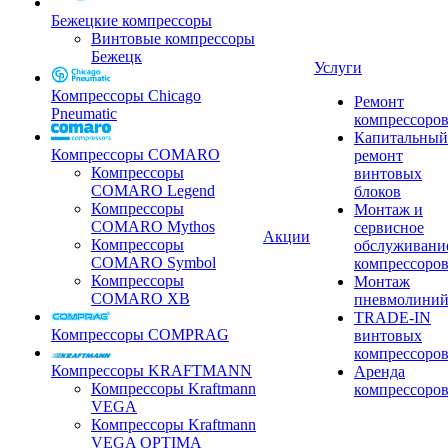
Бежецкие компрессоры
Винтовые компрессоры
Бежецк
Услуги
Компрессоры Chicago
Ремонт
Pneumatic
компрессоро
Капитальный
Компрессоры COMARO
ремонт
Компрессоры
винтовых
COMARO Legend
блоков
Компрессоры
Монтаж и
COMARO Mythos
сервисное
Акции
Компрессоры
обслуживани
COMARO Symbol
компрессоро
Компрессоры
Монтаж
COMARO XB
пневмолини
TRADE-IN
Компрессоры COMPRAG
винтовых
компрессоро
Компрессоры KRAFTMANN
Аренда
Компрессоры Kraftmann
компрессоро
VEGA
Компрессоры Kraftmann
VEGA OPTIMA