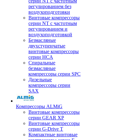
серии NT с частотным
регулированием без
воздухоподготовки
Винтовые компрессоры
серии NT с частотным
регулированием и
воздухоподготовкой
Безмасляные
двухступенчатые
винтовые компрессоры
серии HCA
Спиральные
безмасляные
компрессоры серии SPC
Дизельные
компрессоры серии
SAX
Компрессоры ALMiG
Винтовые компрессоры
серии GEAR XP
Винтовые компрессоры
серии G-Drive T
Компактные винтовые