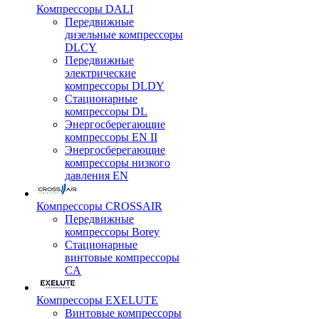
Компрессоры DALI
Передвижные
дизельные компрессоры
DLCY
Передвижные
электрические
компрессоры DLDY
Стационарные
компрессоры DL
Энергосберегающие
компрессоры EN II
Энергосберегающие
компрессоры низкого
давления EN
Компрессоры CROSSAIR
Передвижные
компрессоры Borey
Стационарные
винтовые компрессоры
CA
Компрессоры EXELUTE
Винтовые компрессоры