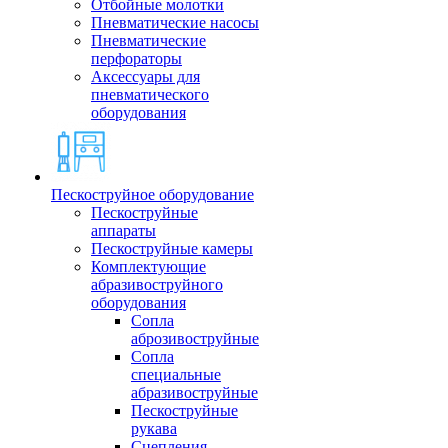
Отбойные молотки
Пневматические насосы
Пневматические
перфораторы
Аксессуары для
пневматического
оборудования
Пескоструйное оборудование
Пескоструйные
аппараты
Пескоструйные камеры
Комплектующие
абразивоструйного
оборудования
Сопла
аброзивоструйные
Сопла
специальные
абразивоструйные
Пескоструйные
рукава
Сцепления