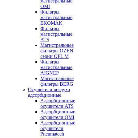
магистральные
OMI
Фильтры
магистральные
EKOMAK
Фильтры
магистральные
ATS
Магистральные
фильтры OZEN
серии OFL M
Фильтры
магистральные
AIGNEP
Магистральные
фильтры BERG
Осушители воздуха
адсорбционные
Адсорбционные
осушители ATS
Адсорбционные
осушители OMI
Адсорбционные
осушители
Pneumatech