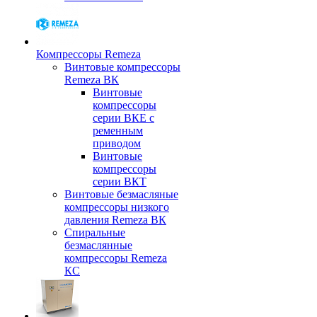
Компрессоры Remeza
Винтовые компрессоры
Remeza ВК
Винтовые
компрессоры
серии ВКЕ с
ременным
приводом
Винтовые
компрессоры
серии ВКТ
Винтовые безмасляные
компрессоры низкого
давления Remeza ВК
Спиральные
безмаслянные
компрессоры Remeza
КС