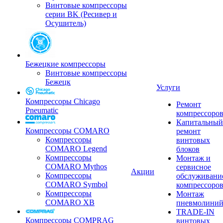
Винтовые компрессоры
серии BK (Ресивер и
Осушитель)
Бежецкие компрессоры
Винтовые компрессоры
Бежецк
Услуги
Компрессоры Chicago
Ремонт
Pneumatic
компрессоро
Капитальный
Компрессоры COMARO
ремонт
Компрессоры
винтовых
COMARO Legend
блоков
Компрессоры
Монтаж и
COMARO Mythos
сервисное
Акции
Компрессоры
обслуживани
COMARO Symbol
компрессоро
Компрессоры
Монтаж
COMARO XB
пневмолини
TRADE-IN
Компрессоры COMPRAG
винтовых