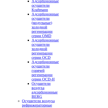
Адсорбционные
осушители
Kraftmann
Адсорбционные
осушители
(модульные)
холодной
регенерации
серии OMD
Адсорбционные
осушители
холодной
регенерации
серии OCD
Адсорбционные
осушители
горячей
регенерации
серии OСD-H
Осушители
воздуха
адсорбционные
BERG
Осушители воздуха
рефрижераторные