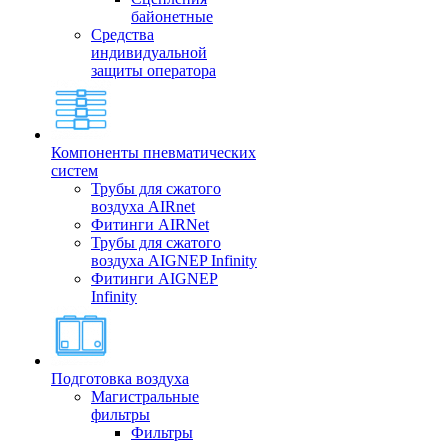
байонетные
Средства
индивидуальной
защиты оператора
Компоненты пневматических
систем
Трубы для сжатого
воздуха AIRnet
Фитинги AIRNet
Трубы для сжатого
воздуха AIGNEP Infinity
Фитинги AIGNEP
Infinity
Подготовка воздуха
Магистральные
фильтры
Фильтры