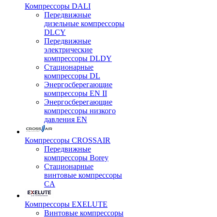
Компрессоры DALI
Передвижные
дизельные компрессоры
DLCY
Передвижные
электрические
компрессоры DLDY
Стационарные
компрессоры DL
Энергосберегающие
компрессоры EN II
Энергосберегающие
компрессоры низкого
давления EN
Компрессоры CROSSAIR
Передвижные
компрессоры Borey
Стационарные
винтовые компрессоры
CA
Компрессоры EXELUTE
Винтовые компрессоры