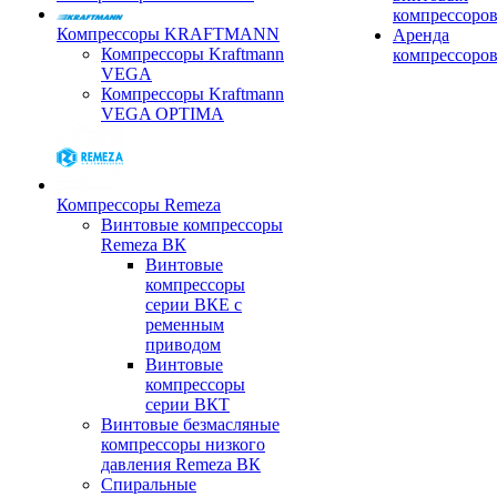
компрессоро
Компрессоры KRAFTMANN
Аренда
Компрессоры Kraftmann
компрессоро
VEGA
Компрессоры Kraftmann
VEGA OPTIMA
Компрессоры Remeza
Винтовые компрессоры
Remeza ВК
Винтовые
компрессоры
серии ВКЕ с
ременным
приводом
Винтовые
компрессоры
серии ВКТ
Винтовые безмасляные
компрессоры низкого
давления Remeza ВК
Спиральные