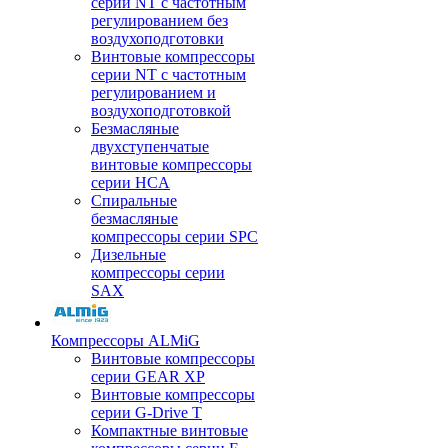
серии NT с частотным
регулированием без
воздухоподготовки
Винтовые компрессоры
серии NT с частотным
регулированием и
воздухоподготовкой
Безмасляные
двухступенчатые
винтовые компрессоры
серии HCA
Спиральные
безмасляные
компрессоры серии SPC
Дизельные
компрессоры серии
SAX
Компрессоры ALMiG
Винтовые компрессоры
серии GEAR XP
Винтовые компрессоры
серии G-Drive T
Компактные винтовые