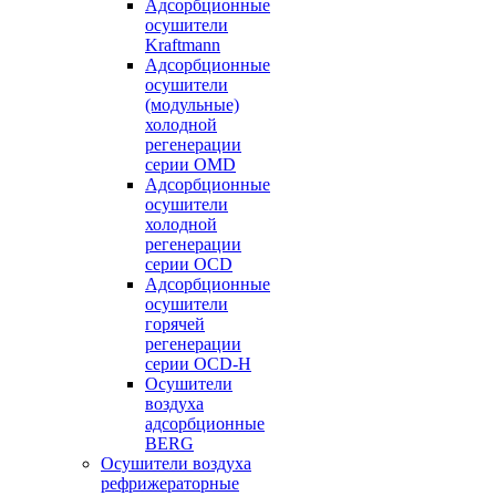
Адсорбционные
осушители
Kraftmann
Адсорбционные
осушители
(модульные)
холодной
регенерации
серии OMD
Адсорбционные
осушители
холодной
регенерации
серии OCD
Адсорбционные
осушители
горячей
регенерации
серии OСD-H
Осушители
воздуха
адсорбционные
BERG
Осушители воздуха
рефрижераторные