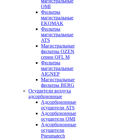
магистральные
OMI
Фильтры
магистральные
EKOMAK
Фильтры
магистральные
ATS
Магистральные
фильтры OZEN
серии OFL M
Фильтры
магистральные
AIGNEP
Магистральные
фильтры BERG
Осушители воздуха
адсорбционные
Адсорбционные
осушители ATS
Адсорбционные
осушители OMI
Адсорбционные
осушители
Pneumatech