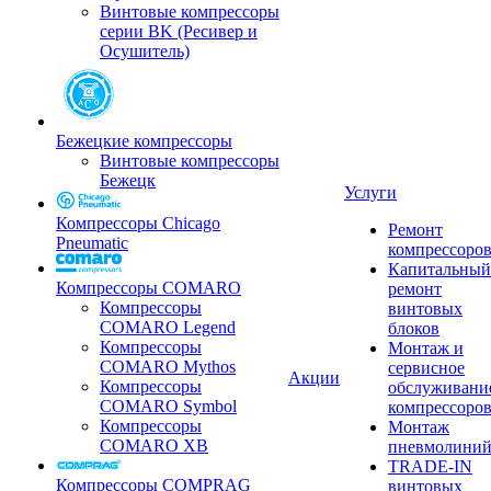
Винтовые компрессоры
серии BK (Ресивер и
Осушитель)
Бежецкие компрессоры
Винтовые компрессоры
Бежецк
Услуги
Компрессоры Chicago
Ремонт
Pneumatic
компрессоро
Капитальный
Компрессоры COMARO
ремонт
Компрессоры
винтовых
COMARO Legend
блоков
Компрессоры
Монтаж и
COMARO Mythos
сервисное
Акции
Компрессоры
обслуживани
COMARO Symbol
компрессоро
Компрессоры
Монтаж
COMARO XB
пневмолини
TRADE-IN
Компрессоры COMPRAG
винтовых