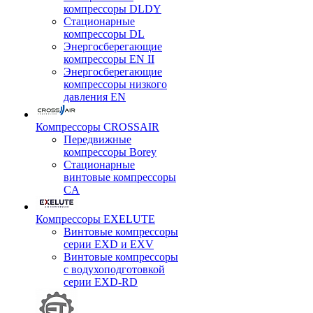
компрессоры DLDY
Стационарные
компрессоры DL
Энергосберегающие
компрессоры EN II
Энергосберегающие
компрессоры низкого
давления EN
Компрессоры CROSSAIR
Передвижные
компрессоры Borey
Стационарные
винтовые компрессоры
CA
Компрессоры EXELUTE
Винтовые компрессоры
серии EXD и EXV
Винтовые компрессоры
с водухоподготовкой
серии EXD-RD