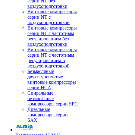
серии NT без
воздухоподготовки
Винтовые компрессоры
серии NT c
воздухоподготовкой
Винтовые компрессоры
серии NT с частотным
регулированием без
воздухоподготовки
Винтовые компрессоры
серии NT с частотным
регулированием и
воздухоподготовкой
Безмасляные
двухступенчатые
винтовые компрессоры
серии HCA
Спиральные
безмасляные
компрессоры серии SPC
Дизельные
компрессоры серии
SAX