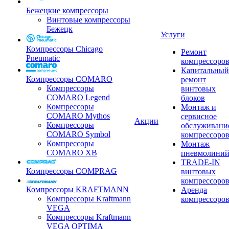
Бежецкие компрессоры
Винтовые компрессоры
Бежецк
Услуги
Компрессоры Chicago
Ремонт
Pneumatic
компрессоро
Капитальный
Компрессоры COMARO
ремонт
Компрессоры
винтовых
COMARO Legend
блоков
Компрессоры
Монтаж и
COMARO Mythos
сервисное
Акции
Компрессоры
обслуживани
COMARO Symbol
компрессоро
Компрессоры
Монтаж
COMARO XB
пневмолини
TRADE-IN
Компрессоры COMPRAG
винтовых
компрессоро
Компрессоры KRAFTMANN
Аренда
Компрессоры Kraftmann
компрессоро
VEGA
Компрессоры Kraftmann
VEGA OPTIMA