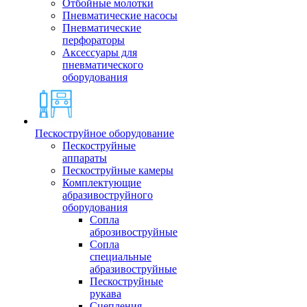
Отбойные молотки
Пневматические насосы
Пневматические
перфораторы
Аксессуары для
пневматического
оборудования
Пескоструйное оборудование
Пескоструйные
аппараты
Пескоструйные камеры
Комплектующие
абразивоструйного
оборудования
Сопла
аброзивоструйные
Сопла
специальные
абразивоструйные
Пескоструйные
рукава
Сцепления