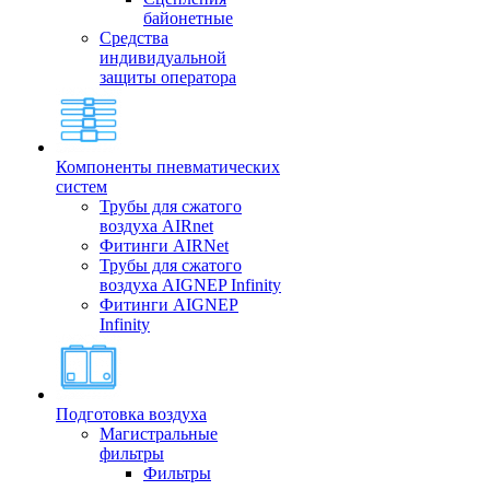
байонетные
Средства
индивидуальной
защиты оператора
Компоненты пневматических
систем
Трубы для сжатого
воздуха AIRnet
Фитинги AIRNet
Трубы для сжатого
воздуха AIGNEP Infinity
Фитинги AIGNEP
Infinity
Подготовка воздуха
Магистральные
фильтры
Фильтры