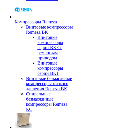
Компрессоры Remeza
Винтовые компрессоры
Remeza ВК
Винтовые
компрессоры
серии ВКЕ с
ременным
приводом
Винтовые
компрессоры
серии ВКТ
Винтовые безмасляные
компрессоры низкого
давления Remeza ВК
Спиральные
безмаслянные
компрессоры Remeza
КС