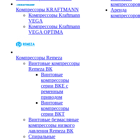
компрессоро
Компрессоры KRAFTMANN
Аренда
Компрессоры Kraftmann
компрессоро
VEGA
Компрессоры Kraftmann
VEGA OPTIMA
Компрессоры Remeza
Винтовые компрессоры
Remeza ВК
Винтовые
компрессоры
серии ВКЕ с
ременным
приводом
Винтовые
компрессоры
серии ВКТ
Винтовые безмасляные
компрессоры низкого
давления Remeza ВК
Спиральные