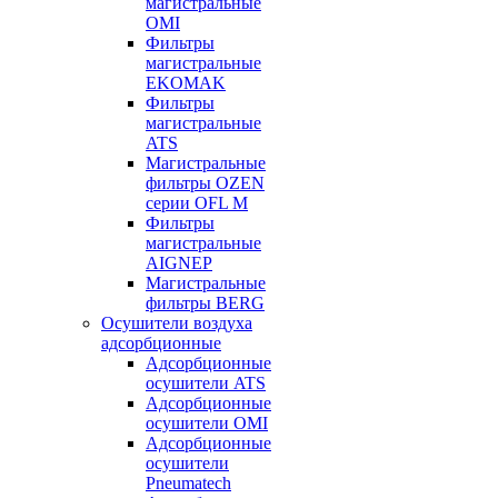
магистральные
OMI
Фильтры
магистральные
EKOMAK
Фильтры
магистральные
ATS
Магистральные
фильтры OZEN
серии OFL M
Фильтры
магистральные
AIGNEP
Магистральные
фильтры BERG
Осушители воздуха
адсорбционные
Адсорбционные
осушители ATS
Адсорбционные
осушители OMI
Адсорбционные
осушители
Pneumatech