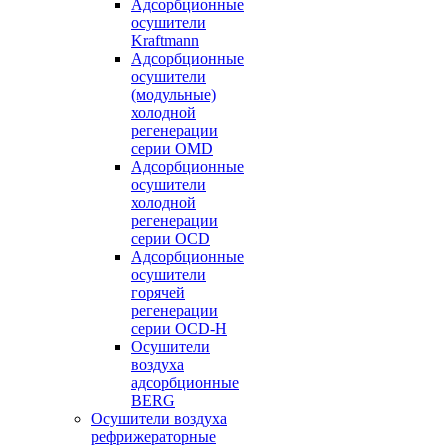
Адсорбционные
осушители
Kraftmann
Адсорбционные
осушители
(модульные)
холодной
регенерации
серии OMD
Адсорбционные
осушители
холодной
регенерации
серии OCD
Адсорбционные
осушители
горячей
регенерации
серии OСD-H
Осушители
воздуха
адсорбционные
BERG
Осушители воздуха
рефрижераторные