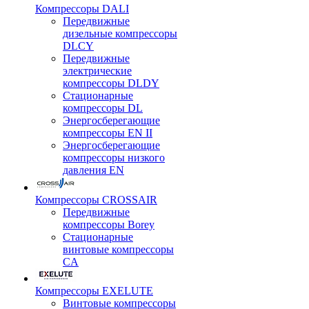
Компрессоры DALI
Передвижные
дизельные компрессоры
DLCY
Передвижные
электрические
компрессоры DLDY
Стационарные
компрессоры DL
Энергосберегающие
компрессоры EN II
Энергосберегающие
компрессоры низкого
давления EN
Компрессоры CROSSAIR
Передвижные
компрессоры Borey
Стационарные
винтовые компрессоры
CA
Компрессоры EXELUTE
Винтовые компрессоры