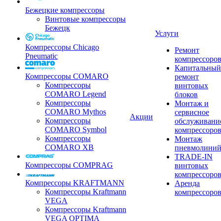
Бежецкие компрессоры
Винтовые компрессоры
Бежецк
Услуги
Компрессоры Chicago
Ремонт
Pneumatic
компрессоро
Капитальный
Компрессоры COMARO
ремонт
Компрессоры
винтовых
COMARO Legend
блоков
Компрессоры
Монтаж и
COMARO Mythos
сервисное
Акции
Компрессоры
обслуживани
COMARO Symbol
компрессоро
Компрессоры
Монтаж
COMARO XB
пневмолини
TRADE-IN
Компрессоры COMPRAG
винтовых
компрессоро
Компрессоры KRAFTMANN
Аренда
Компрессоры Kraftmann
компрессоро
VEGA
Компрессоры Kraftmann
VEGA OPTIMA