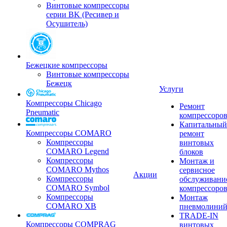
Винтовые компрессоры
серии BK (Ресивер и
Осушитель)
Бежецкие компрессоры
Винтовые компрессоры
Бежецк
Услуги
Компрессоры Chicago
Ремонт
Pneumatic
компрессоро
Капитальный
Компрессоры COMARO
ремонт
Компрессоры
винтовых
COMARO Legend
блоков
Компрессоры
Монтаж и
COMARO Mythos
сервисное
Акции
Компрессоры
обслуживани
COMARO Symbol
компрессоро
Компрессоры
Монтаж
COMARO XB
пневмолини
TRADE-IN
Компрессоры COMPRAG
винтовых