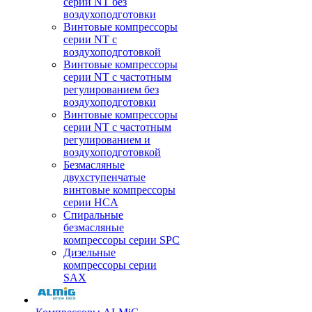
серии NT без
воздухоподготовки
Винтовые компрессоры
серии NT c
воздухоподготовкой
Винтовые компрессоры
серии NT с частотным
регулированием без
воздухоподготовки
Винтовые компрессоры
серии NT с частотным
регулированием и
воздухоподготовкой
Безмасляные
двухступенчатые
винтовые компрессоры
серии HCA
Спиральные
безмасляные
компрессоры серии SPC
Дизельные
компрессоры серии
SAX