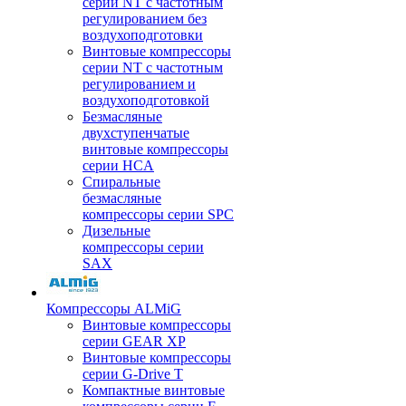
серии NT с частотным
регулированием без
воздухоподготовки
Винтовые компрессоры
серии NT с частотным
регулированием и
воздухоподготовкой
Безмасляные
двухступенчатые
винтовые компрессоры
серии HCA
Спиральные
безмасляные
компрессоры серии SPC
Дизельные
компрессоры серии
SAX
Компрессоры ALMiG
Винтовые компрессоры
серии GEAR XP
Винтовые компрессоры
серии G-Drive T
Компактные винтовые