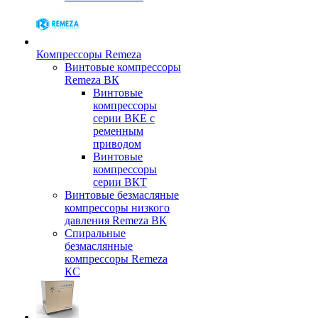
Компрессоры Remeza
Винтовые компрессоры
Remeza ВК
Винтовые
компрессоры
серии ВКЕ с
ременным
приводом
Винтовые
компрессоры
серии ВКТ
Винтовые безмасляные
компрессоры низкого
давления Remeza ВК
Спиральные
безмаслянные
компрессоры Remeza
КС