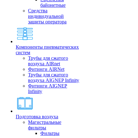
байонетные
Средства
индивидуальной
защиты оператора
Компоненты пневматических
систем
Трубы для сжатого
воздуха AIRnet
Фитинги AIRNet
Трубы для сжатого
воздуха AIGNEP Infinity
Фитинги AIGNEP
Infinity
Подготовка воздуха
Магистральные
фильтры
Фильтры