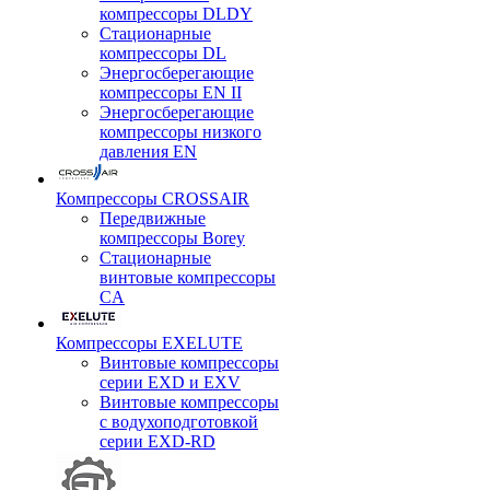
компрессоры DLDY
Стационарные
компрессоры DL
Энергосберегающие
компрессоры EN II
Энергосберегающие
компрессоры низкого
давления EN
Компрессоры CROSSAIR
Передвижные
компрессоры Borey
Стационарные
винтовые компрессоры
CA
Компрессоры EXELUTE
Винтовые компрессоры
серии EXD и EXV
Винтовые компрессоры
с водухоподготовкой
серии EXD-RD