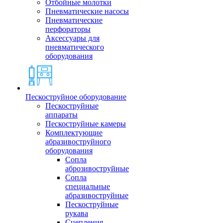
Отбойные молотки
Пневматические насосы
Пневматические
перфораторы
Аксессуары для
пневматического
оборудования
Пескоструйное оборудование
Пескоструйные
аппараты
Пескоструйные камеры
Комплектующие
абразивоструйного
оборудования
Сопла
аброзивоструйные
Сопла
специальные
абразивоструйные
Пескоструйные
рукава
Сцепления