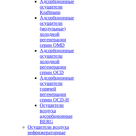
Адсорбционные
осушители
Kraftmann
Адсорбционные
осушители
(модульные)
холодной
регенерации
серии OMD
Адсорбционные
осушители
холодной
регенерации
серии OCD
Адсорбционные
осушители
горячей
регенерации
серии OСD-H
Осушители
воздуха
адсорбционные
BERG
Осушители воздуха
рефрижераторные