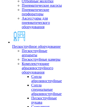
Отбойные молотки
Пневматические насосы
Пневматические
перфораторы
Аксессуары для
пневматического
оборудования
Пескоструйное оборудование
Пескоструйные
аппараты
Пескоструйные камеры
Комплектующие
абразивоструйного
оборудования
Сопла
аброзивоструйные
Сопла
специальные
абразивоструйные
Пескоструйные
рукава
Сцепления