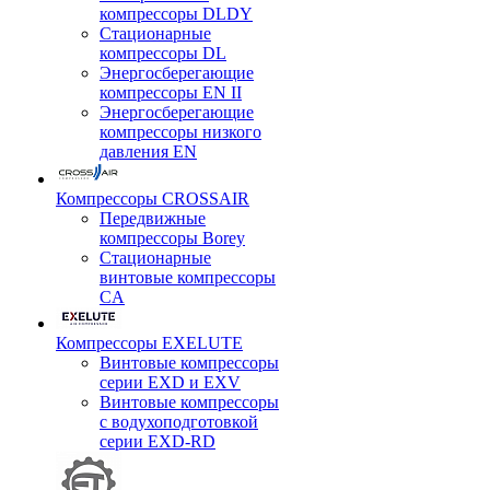
компрессоры DLDY
Стационарные
компрессоры DL
Энергосберегающие
компрессоры EN II
Энергосберегающие
компрессоры низкого
давления EN
Компрессоры CROSSAIR
Передвижные
компрессоры Borey
Стационарные
винтовые компрессоры
CA
Компрессоры EXELUTE
Винтовые компрессоры
серии EXD и EXV
Винтовые компрессоры
с водухоподготовкой
серии EXD-RD