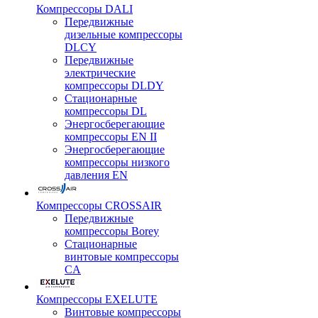
Компрессоры DALI
Передвижные
дизельные компрессоры
DLCY
Передвижные
электрические
компрессоры DLDY
Стационарные
компрессоры DL
Энергосберегающие
компрессоры EN II
Энергосберегающие
компрессоры низкого
давления EN
Компрессоры CROSSAIR
Передвижные
компрессоры Borey
Стационарные
винтовые компрессоры
CA
Компрессоры EXELUTE
Винтовые компрессоры