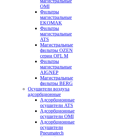
магистральные
OMI
Фильтры
магистральные
EKOMAK
Фильтры
магистральные
ATS
Магистральные
фильтры OZEN
серии OFL M
Фильтры
магистральные
AIGNEP
Магистральные
фильтры BERG
Осушители воздуха
адсорбционные
Адсорбционные
осушители ATS
Адсорбционные
осушители OMI
Адсорбционные
осушители
Pneumatech