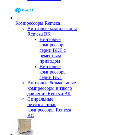
Компрессоры Remeza
Винтовые компрессоры
Remeza ВК
Винтовые
компрессоры
серии ВКЕ с
ременным
приводом
Винтовые
компрессоры
серии ВКТ
Винтовые безмасляные
компрессоры низкого
давления Remeza ВК
Спиральные
безмаслянные
компрессоры Remeza
КС