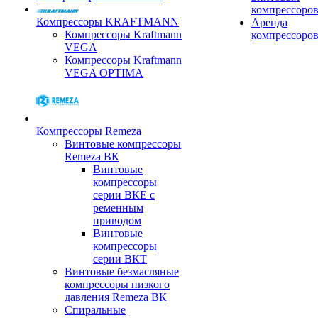
компрессоро
Компрессоры KRAFTMANN
Аренда
Компрессоры Kraftmann
компрессоро
VEGA
Компрессоры Kraftmann
VEGA OPTIMA
Компрессоры Remeza
Винтовые компрессоры
Remeza ВК
Винтовые
компрессоры
серии ВКЕ с
ременным
приводом
Винтовые
компрессоры
серии ВКТ
Винтовые безмасляные
компрессоры низкого
давления Remeza ВК
Спиральные