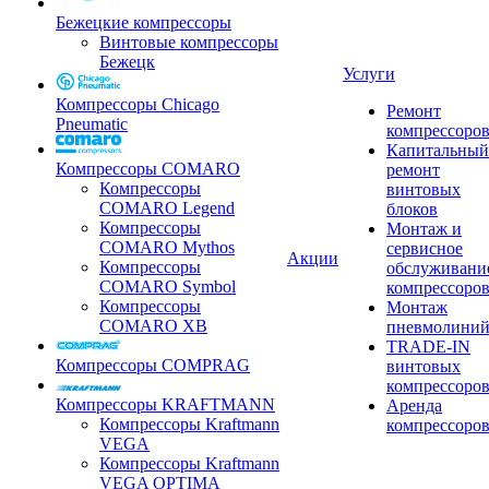
Бежецкие компрессоры
Винтовые компрессоры
Бежецк
Услуги
Компрессоры Chicago
Ремонт
Pneumatic
компрессоро
Капитальный
Компрессоры COMARO
ремонт
Компрессоры
винтовых
COMARO Legend
блоков
Компрессоры
Монтаж и
COMARO Mythos
сервисное
Акции
Компрессоры
обслуживани
COMARO Symbol
компрессоро
Компрессоры
Монтаж
COMARO XB
пневмолини
TRADE-IN
Компрессоры COMPRAG
винтовых
компрессоро
Компрессоры KRAFTMANN
Аренда
Компрессоры Kraftmann
компрессоро
VEGA
Компрессоры Kraftmann
VEGA OPTIMA