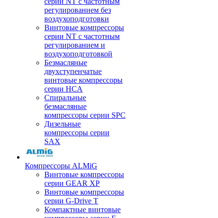
серии NT с частотным
регулированием без
воздухоподготовки
Винтовые компрессоры
серии NT с частотным
регулированием и
воздухоподготовкой
Безмасляные
двухступенчатые
винтовые компрессоры
серии HCA
Спиральные
безмасляные
компрессоры серии SPC
Дизельные
компрессоры серии
SAX
Компрессоры ALMiG
Винтовые компрессоры
серии GEAR XP
Винтовые компрессоры
серии G-Drive T
Компактные винтовые