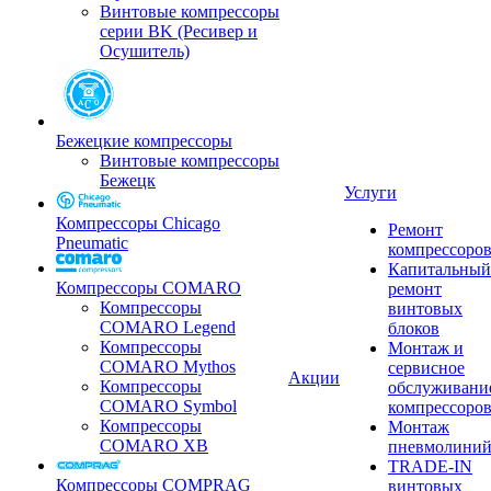
Винтовые компрессоры
серии BK (Ресивер и
Осушитель)
Бежецкие компрессоры
Винтовые компрессоры
Бежецк
Услуги
Компрессоры Chicago
Ремонт
Pneumatic
компрессоро
Капитальный
Компрессоры COMARO
ремонт
Компрессоры
винтовых
COMARO Legend
блоков
Компрессоры
Монтаж и
COMARO Mythos
сервисное
Акции
Компрессоры
обслуживани
COMARO Symbol
компрессоро
Компрессоры
Монтаж
COMARO XB
пневмолини
TRADE-IN
Компрессоры COMPRAG
винтовых