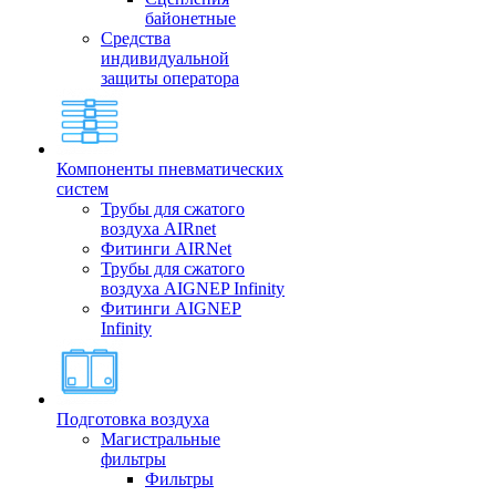
байонетные
Средства
индивидуальной
защиты оператора
Компоненты пневматических
систем
Трубы для сжатого
воздуха AIRnet
Фитинги AIRNet
Трубы для сжатого
воздуха AIGNEP Infinity
Фитинги AIGNEP
Infinity
Подготовка воздуха
Магистральные
фильтры
Фильтры