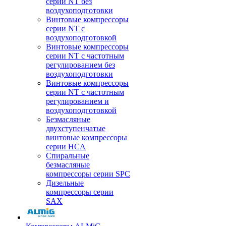
серии NT без
воздухоподготовки
Винтовые компрессоры
серии NT c
воздухоподготовкой
Винтовые компрессоры
серии NT с частотным
регулированием без
воздухоподготовки
Винтовые компрессоры
серии NT с частотным
регулированием и
воздухоподготовкой
Безмасляные
двухступенчатые
винтовые компрессоры
серии HCA
Спиральные
безмасляные
компрессоры серии SPC
Дизельные
компрессоры серии
SAX