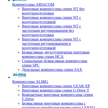
Компрессоры ARIACOM
Винтовые компрессоры серии NT без
воздухоподготовки
Винтовые компрессоры серии NT c
воздухоподготовкой
Винтовые компрессоры серии NT с
частотным регулированием без
воздухоподготовки
Винтовые компрессоры серии NT с
частотным регулированием и
воздухоподготовкой
Безмасляные двухступенчатые винтовые
компрессоры серии HCA
Спиральные безмасляные компрессоры
серии SPC
Дизельные компрессоры серии SAX
Компрессоры ALMiG
Винтовые компрессоры серии GEAR XP
Винтовые компрессоры серии G-Drive T
Компактные винтовые компрессоры серии
F-Drive
Безмасляные винтовые компрессоры с
частотным преобразователем серии LENTO