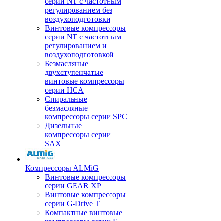
серии NT с частотным
регулированием без
воздухоподготовки
Винтовые компрессоры
серии NT с частотным
регулированием и
воздухоподготовкой
Безмасляные
двухступенчатые
винтовые компрессоры
серии HCA
Спиральные
безмасляные
компрессоры серии SPC
Дизельные
компрессоры серии
SAX
Компрессоры ALMiG
Винтовые компрессоры
серии GEAR XP
Винтовые компрессоры
серии G-Drive T
Компактные винтовые