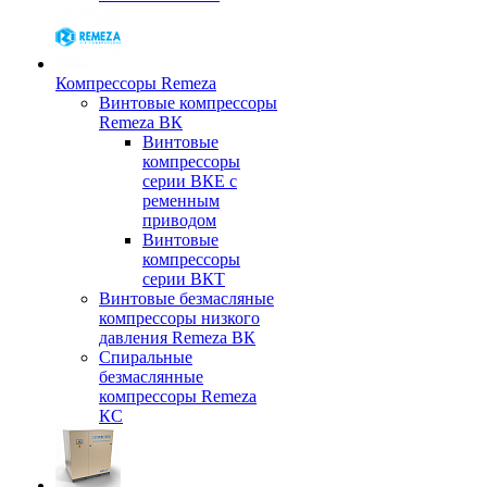
Компрессоры Remeza
Винтовые компрессоры
Remeza ВК
Винтовые
компрессоры
серии ВКЕ с
ременным
приводом
Винтовые
компрессоры
серии ВКТ
Винтовые безмасляные
компрессоры низкого
давления Remeza ВК
Спиральные
безмаслянные
компрессоры Remeza
КС