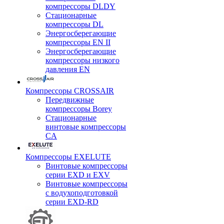
компрессоры DLDY
Стационарные
компрессоры DL
Энергосберегающие
компрессоры EN II
Энергосберегающие
компрессоры низкого
давления EN
Компрессоры CROSSAIR
Передвижные
компрессоры Borey
Стационарные
винтовые компрессоры
CA
Компрессоры EXELUTE
Винтовые компрессоры
серии EXD и EXV
Винтовые компрессоры
с водухоподготовкой
серии EXD-RD