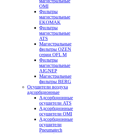
магистральные
OMI
Фильтры
магистральные
EKOMAK
Фильтры
магистральные
ATS
Магистральные
фильтры OZEN
серии OFL M
Фильтры
магистральные
AIGNEP
Магистральные
фильтры BERG
Осушители воздуха
адсорбционные
Адсорбционные
осушители ATS
Адсорбционные
осушители OMI
Адсорбционные
осушители
Pneumatech