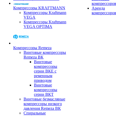
компрессоро
Компрессоры KRAFTMANN
Аренда
Компрессоры Kraftmann
компрессоро
VEGA
Компрессоры Kraftmann
VEGA OPTIMA
Компрессоры Remeza
Винтовые компрессоры
Remeza ВК
Винтовые
компрессоры
серии ВКЕ с
ременным
приводом
Винтовые
компрессоры
серии ВКТ
Винтовые безмасляные
компрессоры низкого
давления Remeza ВК
Спиральные