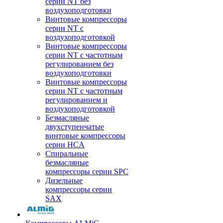
серии NT без
воздухоподготовки
Винтовые компрессоры
серии NT c
воздухоподготовкой
Винтовые компрессоры
серии NT с частотным
регулированием без
воздухоподготовки
Винтовые компрессоры
серии NT с частотным
регулированием и
воздухоподготовкой
Безмасляные
двухступенчатые
винтовые компрессоры
серии HCA
Спиральные
безмасляные
компрессоры серии SPC
Дизельные
компрессоры серии
SAX