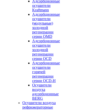
Адсорбционные
осушители
Kraftmann
Адсорбционные
осушители
(модульные)
холодной
регенерации
серии OMD
Адсорбционные
осушители
холодной
регенерации
серии OCD
Адсорбционные
осушители
горячей
регенерации
серии OСD-H
Осушители
воздуха
адсорбционные
BERG
Осушители воздуха
рефрижераторные