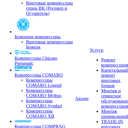
Винтовые компрессоры
серии BK (Ресивер и
Осушитель)
Бежецкие компрессоры
Винтовые компрессоры
Бежецк
Услуги
Компрессоры Chicago
Ремонт
Pneumatic
компрессоро
Капитальный
Компрессоры COMARO
ремонт
Компрессоры
винтовых
COMARO Legend
блоков
Компрессоры
Монтаж и
COMARO Mythos
сервисное
Акции
Компрессоры
обслуживани
COMARO Symbol
компрессоро
Компрессоры
Монтаж
COMARO XB
пневмолини
TRADE-IN
Компрессоры COMPRAG
винтовых