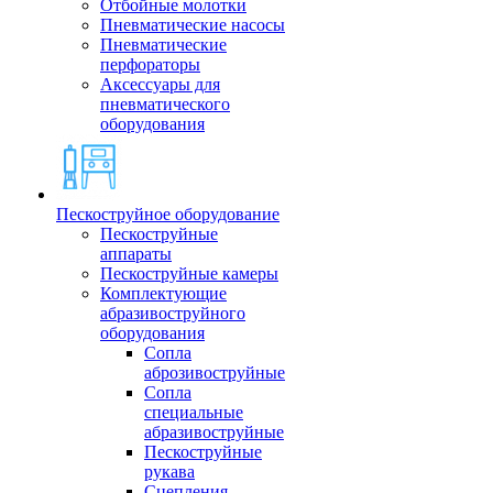
Отбойные молотки
Пневматические насосы
Пневматические
перфораторы
Аксессуары для
пневматического
оборудования
Пескоструйное оборудование
Пескоструйные
аппараты
Пескоструйные камеры
Комплектующие
абразивоструйного
оборудования
Сопла
аброзивоструйные
Сопла
специальные
абразивоструйные
Пескоструйные
рукава
Сцепления