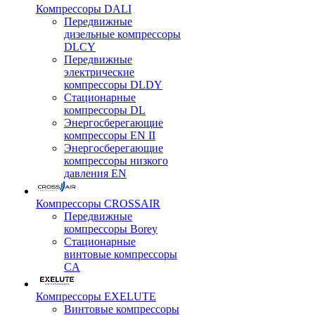
Компрессоры DALI
Передвижные
дизельные компрессоры
DLCY
Передвижные
электрические
компрессоры DLDY
Стационарные
компрессоры DL
Энергосберегающие
компрессоры EN II
Энергосберегающие
компрессоры низкого
давления EN
Компрессоры CROSSAIR
Передвижные
компрессоры Borey
Стационарные
винтовые компрессоры
CA
Компрессоры EXELUTE
Винтовые компрессоры