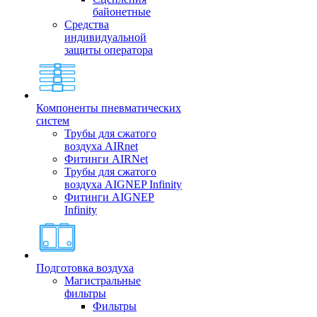
байонетные
Средства
индивидуальной
защиты оператора
Компоненты пневматических
систем
Трубы для сжатого
воздуха AIRnet
Фитинги AIRNet
Трубы для сжатого
воздуха AIGNEP Infinity
Фитинги AIGNEP
Infinity
Подготовка воздуха
Магистральные
фильтры
Фильтры