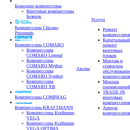
Бежецкие компрессоры
Винтовые компрессоры
Бежецк
Услуги
Компрессоры Chicago
Ремонт
Pneumatic
компрессоро
Капитальный
Компрессоры COMARO
ремонт
Компрессоры
винтовых
COMARO Legend
блоков
Компрессоры
Монтаж и
COMARO Mythos
сервисное
Акции
Компрессоры
обслуживани
COMARO Symbol
компрессоро
Компрессоры
Монтаж
COMARO XB
пневмолини
TRADE-IN
Компрессоры COMPRAG
винтовых
компрессоро
Компрессоры KRAFTMANN
Аренда
Компрессоры Kraftmann
компрессоро
VEGA
Компрессоры Kraftmann
VEGA OPTIMA