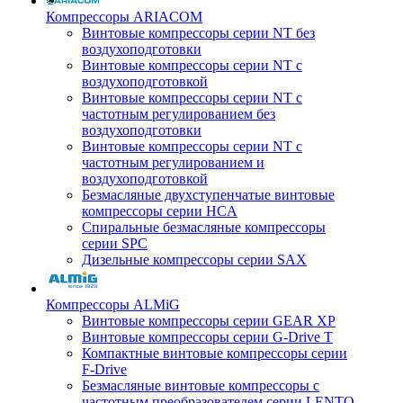
Компрессоры ARIACOM
Винтовые компрессоры серии NT без
воздухоподготовки
Винтовые компрессоры серии NT c
воздухоподготовкой
Винтовые компрессоры серии NT с
частотным регулированием без
воздухоподготовки
Винтовые компрессоры серии NT с
частотным регулированием и
воздухоподготовкой
Безмасляные двухступенчатые винтовые
компрессоры серии HCA
Спиральные безмасляные компрессоры
серии SPC
Дизельные компрессоры серии SAX
Компрессоры ALMiG
Винтовые компрессоры серии GEAR XP
Винтовые компрессоры серии G-Drive T
Компактные винтовые компрессоры серии
F-Drive
Безмасляные винтовые компрессоры с
частотным преобразователем серии LENTO