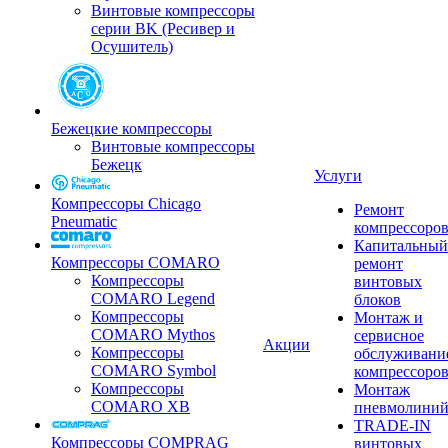
Винтовые компрессоры
серии BK (Ресивер и
Осушитель)
Бежецкие компрессоры
Винтовые компрессоры
Бежецк
Услуги
Компрессоры Chicago
Ремонт
Pneumatic
компрессоро
Капитальный
Компрессоры COMARO
ремонт
Компрессоры
винтовых
COMARO Legend
блоков
Компрессоры
Монтаж и
COMARO Mythos
сервисное
Акции
Компрессоры
обслуживани
COMARO Symbol
компрессоро
Компрессоры
Монтаж
COMARO XB
пневмолини
TRADE-IN
Компрессоры COMPRAG
винтовых