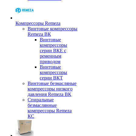
Компрессоры Remeza
Винтовые компрессоры
Remeza ВК
Винтовые
компрессоры
серии ВКЕ с
ременным
приводом
Винтовые
компрессоры
серии ВКТ
Винтовые безмасляные
компрессоры низкого
давления Remeza ВК
Спиральные
безмаслянные
компрессоры Remeza
КС