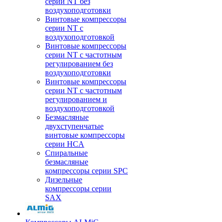
серии NT без
воздухоподготовки
Винтовые компрессоры
серии NT c
воздухоподготовкой
Винтовые компрессоры
серии NT с частотным
регулированием без
воздухоподготовки
Винтовые компрессоры
серии NT с частотным
регулированием и
воздухоподготовкой
Безмасляные
двухступенчатые
винтовые компрессоры
серии HCA
Спиральные
безмасляные
компрессоры серии SPC
Дизельные
компрессоры серии
SAX