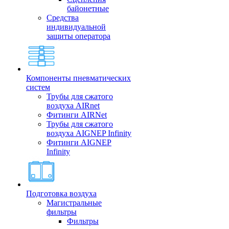
байонетные
Средства
индивидуальной
защиты оператора
Компоненты пневматических
систем
Трубы для сжатого
воздуха AIRnet
Фитинги AIRNet
Трубы для сжатого
воздуха AIGNEP Infinity
Фитинги AIGNEP
Infinity
Подготовка воздуха
Магистральные
фильтры
Фильтры