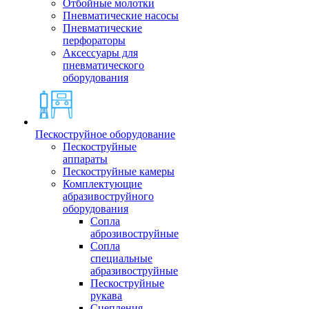
Отбойные молотки
Пневматические насосы
Пневматические
перфораторы
Аксессуары для
пневматического
оборудования
Пескоструйное оборудование
Пескоструйные
аппараты
Пескоструйные камеры
Комплектующие
абразивоструйного
оборудования
Сопла
аброзивоструйные
Сопла
специальные
абразивоструйные
Пескоструйные
рукава
Сцепления