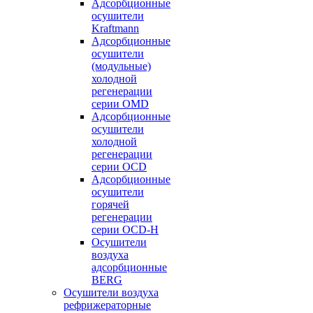
Адсорбционные
осушители
Kraftmann
Адсорбционные
осушители
(модульные)
холодной
регенерации
серии OMD
Адсорбционные
осушители
холодной
регенерации
серии OCD
Адсорбционные
осушители
горячей
регенерации
серии OСD-H
Осушители
воздуха
адсорбционные
BERG
Осушители воздуха
рефрижераторные