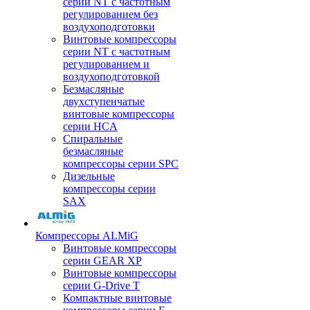
серии NT с частотным
регулированием без
воздухоподготовки
Винтовые компрессоры
серии NT с частотным
регулированием и
воздухоподготовкой
Безмасляные
двухступенчатые
винтовые компрессоры
серии HCA
Спиральные
безмасляные
компрессоры серии SPC
Дизельные
компрессоры серии
SAX
Компрессоры ALMiG
Винтовые компрессоры
серии GEAR XP
Винтовые компрессоры
серии G-Drive T
Компактные винтовые