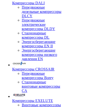
Компрессоры DALI
Передвижные
дизельные компрессоры
DLCY
Передвижные
электрические
компрессоры DLDY
Стационарные
компрессоры DL
Энергосберегающие
компрессоры EN II
Энергосберегающие
компрессоры низкого
давления EN
Компрессоры CROSSAIR
Передвижные
компрессоры Borey
Стационарные
винтовые компрессоры
CA
Компрессоры EXELUTE
Винтовые компрессоры