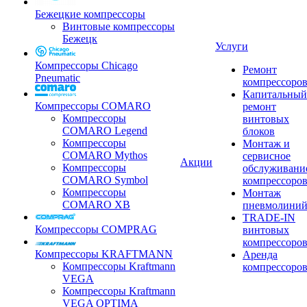
Бежецкие компрессоры
Винтовые компрессоры
Бежецк
Услуги
Компрессоры Chicago
Ремонт
Pneumatic
компрессоро
Капитальный
Компрессоры COMARO
ремонт
Компрессоры
винтовых
COMARO Legend
блоков
Компрессоры
Монтаж и
COMARO Mythos
сервисное
Акции
Компрессоры
обслуживани
COMARO Symbol
компрессоро
Компрессоры
Монтаж
COMARO XB
пневмолини
TRADE-IN
Компрессоры COMPRAG
винтовых
компрессоро
Компрессоры KRAFTMANN
Аренда
Компрессоры Kraftmann
компрессоро
VEGA
Компрессоры Kraftmann
VEGA OPTIMA