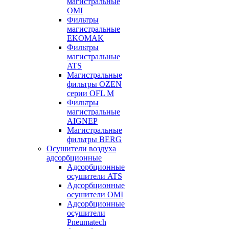
магистральные
OMI
Фильтры
магистральные
EKOMAK
Фильтры
магистральные
ATS
Магистральные
фильтры OZEN
серии OFL M
Фильтры
магистральные
AIGNEP
Магистральные
фильтры BERG
Осушители воздуха
адсорбционные
Адсорбционные
осушители ATS
Адсорбционные
осушители OMI
Адсорбционные
осушители
Pneumatech