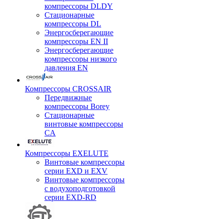
компрессоры DLDY
Стационарные
компрессоры DL
Энергосберегающие
компрессоры EN II
Энергосберегающие
компрессоры низкого
давления EN
Компрессоры CROSSAIR
Передвижные
компрессоры Borey
Стационарные
винтовые компрессоры
CA
Компрессоры EXELUTE
Винтовые компрессоры
серии EXD и EXV
Винтовые компрессоры
с водухоподготовкой
серии EXD-RD