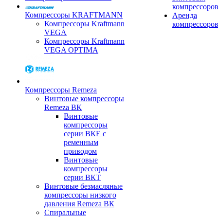
компрессоро
Компрессоры KRAFTMANN
Аренда
Компрессоры Kraftmann
компрессоро
VEGA
Компрессоры Kraftmann
VEGA OPTIMA
Компрессоры Remeza
Винтовые компрессоры
Remeza ВК
Винтовые
компрессоры
серии ВКЕ с
ременным
приводом
Винтовые
компрессоры
серии ВКТ
Винтовые безмасляные
компрессоры низкого
давления Remeza ВК
Спиральные