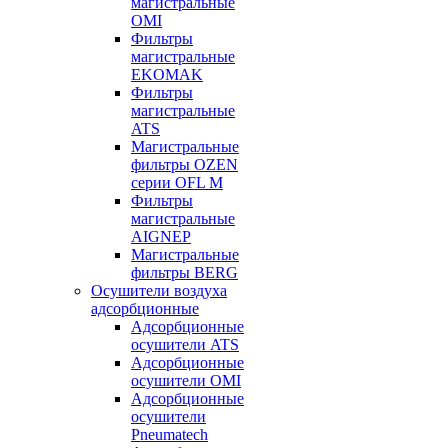
магистральные
OMI
Фильтры
магистральные
EKOMAK
Фильтры
магистральные
ATS
Магистральные
фильтры OZEN
серии OFL M
Фильтры
магистральные
AIGNEP
Магистральные
фильтры BERG
Осушители воздуха
адсорбционные
Адсорбционные
осушители ATS
Адсорбционные
осушители OMI
Адсорбционные
осушители
Pneumatech