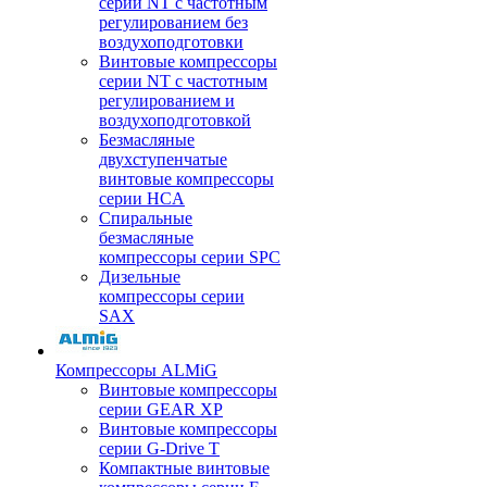
серии NT с частотным
регулированием без
воздухоподготовки
Винтовые компрессоры
серии NT с частотным
регулированием и
воздухоподготовкой
Безмасляные
двухступенчатые
винтовые компрессоры
серии HCA
Спиральные
безмасляные
компрессоры серии SPC
Дизельные
компрессоры серии
SAX
Компрессоры ALMiG
Винтовые компрессоры
серии GEAR XP
Винтовые компрессоры
серии G-Drive T
Компактные винтовые