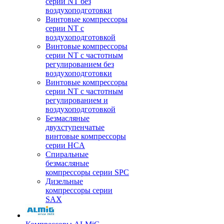
серии NT без
воздухоподготовки
Винтовые компрессоры
серии NT c
воздухоподготовкой
Винтовые компрессоры
серии NT с частотным
регулированием без
воздухоподготовки
Винтовые компрессоры
серии NT с частотным
регулированием и
воздухоподготовкой
Безмасляные
двухступенчатые
винтовые компрессоры
серии HCA
Спиральные
безмасляные
компрессоры серии SPC
Дизельные
компрессоры серии
SAX