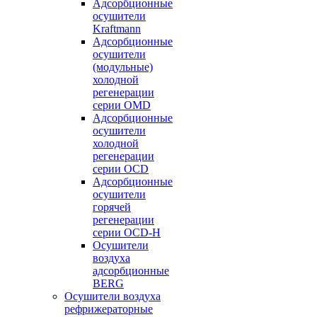
Адсорбционные
осушители
Kraftmann
Адсорбционные
осушители
(модульные)
холодной
регенерации
серии OMD
Адсорбционные
осушители
холодной
регенерации
серии OCD
Адсорбционные
осушители
горячей
регенерации
серии OСD-H
Осушители
воздуха
адсорбционные
BERG
Осушители воздуха
рефрижераторные