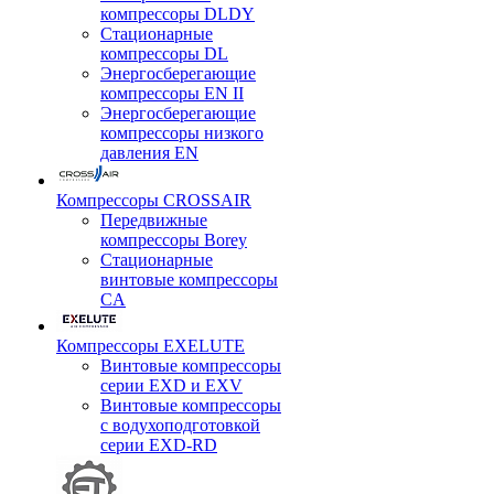
компрессоры DLDY
Стационарные
компрессоры DL
Энергосберегающие
компрессоры EN II
Энергосберегающие
компрессоры низкого
давления EN
Компрессоры CROSSAIR
Передвижные
компрессоры Borey
Стационарные
винтовые компрессоры
CA
Компрессоры EXELUTE
Винтовые компрессоры
серии EXD и EXV
Винтовые компрессоры
с водухоподготовкой
серии EXD-RD