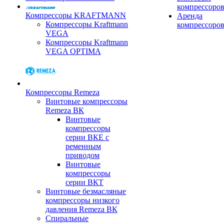
компрессоро
Компрессоры KRAFTMANN
Аренда
Компрессоры Kraftmann
компрессоро
VEGA
Компрессоры Kraftmann
VEGA OPTIMA
Компрессоры Remeza
Винтовые компрессоры
Remeza ВК
Винтовые
компрессоры
серии ВКЕ с
ременным
приводом
Винтовые
компрессоры
серии ВКТ
Винтовые безмасляные
компрессоры низкого
давления Remeza ВК
Спиральные