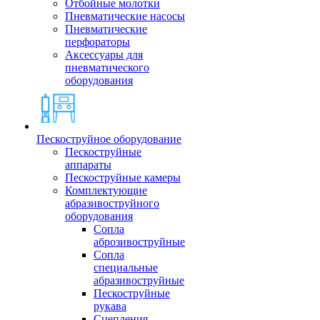
Отбойные молотки
Пневматические насосы
Пневматические
перфораторы
Аксессуары для
пневматического
оборудования
Пескоструйное оборудование
Пескоструйные
аппараты
Пескоструйные камеры
Комплектующие
абразивоструйного
оборудования
Сопла
аброзивоструйные
Сопла
специальные
абразивоструйные
Пескоструйные
рукава
Сцепления