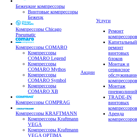
Бежецкие компрессоры
Винтовые компрессоры
Бежецк
Услуги
Компрессоры Chicago
Ремонт
Pneumatic
компрессоро
Капитальный
Компрессоры COMARO
ремонт
Компрессоры
винтовых
COMARO Legend
блоков
Компрессоры
Монтаж и
COMARO Mythos
сервисное
Акции
Компрессоры
обслуживани
COMARO Symbol
компрессоро
Компрессоры
Монтаж
COMARO XB
пневмолини
TRADE-IN
Компрессоры COMPRAG
винтовых
компрессоро
Компрессоры KRAFTMANN
Аренда
Компрессоры Kraftmann
компрессоро
VEGA
Компрессоры Kraftmann
VEGA OPTIMA