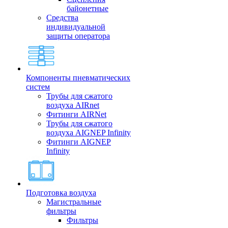
байонетные
Средства
индивидуальной
защиты оператора
Компоненты пневматических
систем
Трубы для сжатого
воздуха AIRnet
Фитинги AIRNet
Трубы для сжатого
воздуха AIGNEP Infinity
Фитинги AIGNEP
Infinity
Подготовка воздуха
Магистральные
фильтры
Фильтры