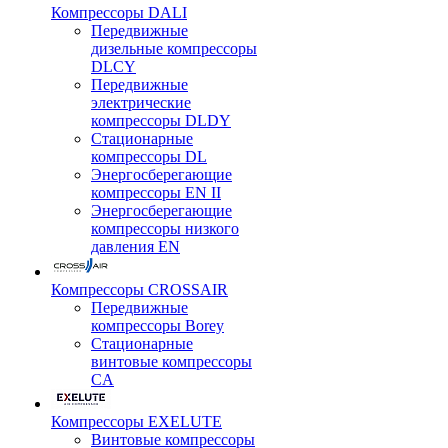
Компрессоры DALI
Передвижные
дизельные компрессоры
DLCY
Передвижные
электрические
компрессоры DLDY
Стационарные
компрессоры DL
Энергосберегающие
компрессоры EN II
Энергосберегающие
компрессоры низкого
давления EN
Компрессоры CROSSAIR
Передвижные
компрессоры Borey
Стационарные
винтовые компрессоры
CA
Компрессоры EXELUTE
Винтовые компрессоры