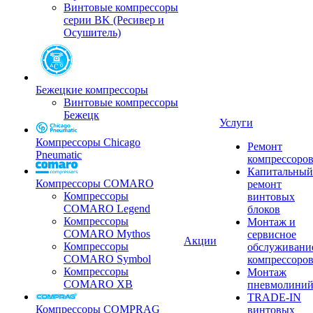
Винтовые компрессоры
серии BK (Ресивер и
Осушитель)
Бежецкие компрессоры
Винтовые компрессоры
Бежецк
Услуги
Компрессоры Chicago
Ремонт
Pneumatic
компрессоро
Капитальный
Компрессоры COMARO
ремонт
Компрессоры
винтовых
COMARO Legend
блоков
Компрессоры
Монтаж и
COMARO Mythos
сервисное
Акции
Компрессоры
обслуживани
COMARO Symbol
компрессоро
Компрессоры
Монтаж
COMARO XB
пневмолини
TRADE-IN
Компрессоры COMPRAG
винтовых