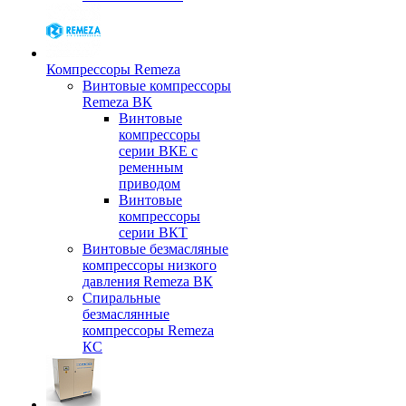
Компрессоры Remeza
Винтовые компрессоры
Remeza ВК
Винтовые
компрессоры
серии ВКЕ с
ременным
приводом
Винтовые
компрессоры
серии ВКТ
Винтовые безмасляные
компрессоры низкого
давления Remeza ВК
Спиральные
безмаслянные
компрессоры Remeza
КС