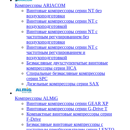
Компрессоры ARIACOM
Винтовые компрессоры серии NT без
воздухоподготовки
Винтовые компрессоры серии NT c
воздухоподготовкой
Винтовые компрессоры серии NT с
частотным регулированием без
воздухоподготовки
Винтовые компрессоры серии NT с
частотным регулированием и
воздухоподготовкой
Безмасляные двухступенчатые винтовые
компрессоры серии HCA
Спиральные безмасляные компрессоры
серии SPC
Дизельные компрессоры серии SAX
Компрессоры ALMiG
Винтовые компрессоры серии GEAR XP
Винтовые компрессоры серии G-Drive T
Компактные винтовые компрессоры серии
F-Drive
Безмасляные винтовые компрессоры с
частотным преобразователем серии LENTO