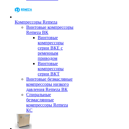
Компрессоры Remeza
Винтовые компрессоры
Remeza ВК
Винтовые
компрессоры
серии ВКЕ с
ременным
приводом
Винтовые
компрессоры
серии ВКТ
Винтовые безмасляные
компрессоры низкого
давления Remeza ВК
Спиральные
безмаслянные
компрессоры Remeza
КС