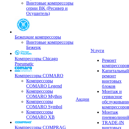
Винтовые компрессоры
серии BK (Ресивер и
Осушитель)
Бежецкие компрессоры
Винтовые компрессоры
Бежецк
Услуги
Компрессоры Chicago
Ремонт
Pneumatic
компрессоро
Капитальный
Компрессоры COMARO
ремонт
Компрессоры
винтовых
COMARO Legend
блоков
Компрессоры
Монтаж и
COMARO Mythos
сервисное
Акции
Компрессоры
обслуживани
COMARO Symbol
компрессоро
Компрессоры
Монтаж
COMARO XB
пневмолини
TRADE-IN
Компрессоры COMPRAG
винтовых