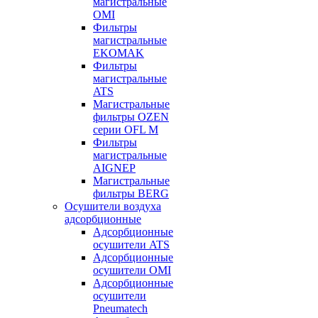
магистральные
OMI
Фильтры
магистральные
EKOMAK
Фильтры
магистральные
ATS
Магистральные
фильтры OZEN
серии OFL M
Фильтры
магистральные
AIGNEP
Магистральные
фильтры BERG
Осушители воздуха
адсорбционные
Адсорбционные
осушители ATS
Адсорбционные
осушители OMI
Адсорбционные
осушители
Pneumatech