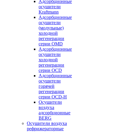
Адсорбционные
осушители
Kraftmann
Адсорбционные
осушители
(модульные)
холодной
регенерации
серии OMD
Адсорбционные
осушители
холодной
регенерации
серии OCD
Адсорбционные
осушители
горячей
регенерации
серии OСD-H
Осушители
воздуха
адсорбционные
BERG
Осушители воздуха
рефрижераторные