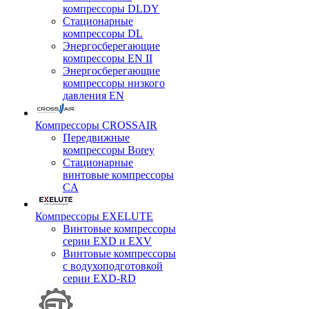
компрессоры DLDY
Стационарные
компрессоры DL
Энергосберегающие
компрессоры EN II
Энергосберегающие
компрессоры низкого
давления EN
Компрессоры CROSSAIR
Передвижные
компрессоры Borey
Стационарные
винтовые компрессоры
CA
Компрессоры EXELUTE
Винтовые компрессоры
серии EXD и EXV
Винтовые компрессоры
с водухоподготовкой
серии EXD-RD