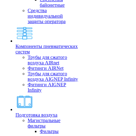
байонетные
Средства
индивидуальной
защиты оператора
Компоненты пневматических
систем
Трубы для сжатого
воздуха AIRnet
Фитинги AIRNet
Трубы для сжатого
воздуха AIGNEP Infinity
Фитинги AIGNEP
Infinity
Подготовка воздуха
Магистральные
фильтры
Фильтры