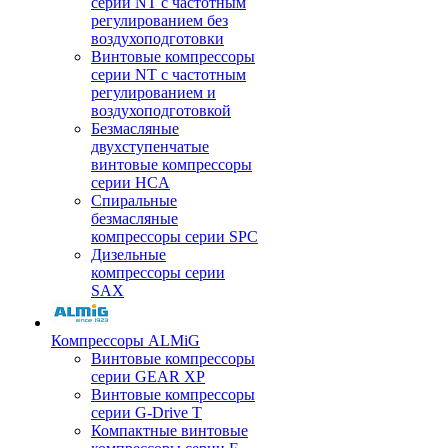
серии NT с частотным
регулированием без
воздухоподготовки
Винтовые компрессоры
серии NT с частотным
регулированием и
воздухоподготовкой
Безмасляные
двухступенчатые
винтовые компрессоры
серии HCA
Спиральные
безмасляные
компрессоры серии SPC
Дизельные
компрессоры серии
SAX
Компрессоры ALMiG
Винтовые компрессоры
серии GEAR XP
Винтовые компрессоры
серии G-Drive T
Компактные винтовые