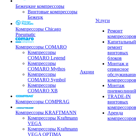
Бежецкие компрессоры
Винтовые компрессоры
Бежецк
Услуги
Компрессоры Chicago
Ремонт
Pneumatic
компрессоро
Капитальный
Компрессоры COMARO
ремонт
Компрессоры
винтовых
COMARO Legend
блоков
Компрессоры
Монтаж и
COMARO Mythos
сервисное
Акции
Компрессоры
обслуживани
COMARO Symbol
компрессоро
Компрессоры
Монтаж
COMARO XB
пневмолини
TRADE-IN
Компрессоры COMPRAG
винтовых
компрессоро
Компрессоры KRAFTMANN
Аренда
Компрессоры Kraftmann
компрессоро
VEGA
Компрессоры Kraftmann
VEGA OPTIMA