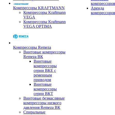
компрессоро
Компрессоры KRAFTMANN
Аренда
Компрессоры Kraftmann
компрессоро
VEGA
Компрессоры Kraftmann
VEGA OPTIMA
Компрессоры Remeza
Винтовые компрессоры
Remeza ВК
Винтовые
компрессоры
серии ВКЕ с
ременным
приводом
Винтовые
компрессоры
серии ВКТ
Винтовые безмасляные
компрессоры низкого
давления Remeza ВК
Спиральные