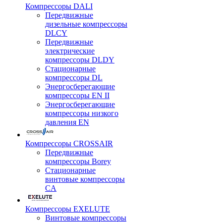
Компрессоры DALI
Передвижные
дизельные компрессоры
DLCY
Передвижные
электрические
компрессоры DLDY
Стационарные
компрессоры DL
Энергосберегающие
компрессоры EN II
Энергосберегающие
компрессоры низкого
давления EN
Компрессоры CROSSAIR
Передвижные
компрессоры Borey
Стационарные
винтовые компрессоры
CA
Компрессоры EXELUTE
Винтовые компрессоры