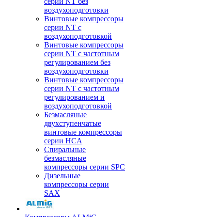
серии NT без
воздухоподготовки
Винтовые компрессоры
серии NT c
воздухоподготовкой
Винтовые компрессоры
серии NT с частотным
регулированием без
воздухоподготовки
Винтовые компрессоры
серии NT с частотным
регулированием и
воздухоподготовкой
Безмасляные
двухступенчатые
винтовые компрессоры
серии HCA
Спиральные
безмасляные
компрессоры серии SPC
Дизельные
компрессоры серии
SAX