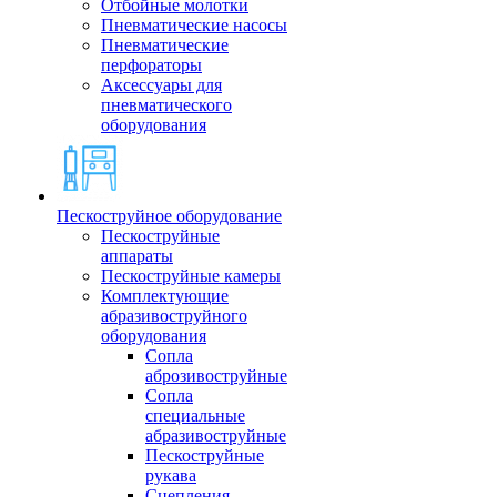
Отбойные молотки
Пневматические насосы
Пневматические
перфораторы
Аксессуары для
пневматического
оборудования
Пескоструйное оборудование
Пескоструйные
аппараты
Пескоструйные камеры
Комплектующие
абразивоструйного
оборудования
Сопла
аброзивоструйные
Сопла
специальные
абразивоструйные
Пескоструйные
рукава
Сцепления