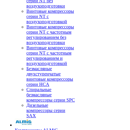
серии NT без
воздухоподготовки
Винтовые компрессоры
серии NT c
воздухоподготовкой
Винтовые компрессоры
серии NT с частотным
регулированием без
воздухоподготовки
Винтовые компрессоры
серии NT с частотным
регулированием и
воздухоподготовкой
Безмасляные
двухступенчатые
винтовые компрессоры
серии HCA
Спиральные
безмасляные
компрессоры серии SPC
Дизельные
компрессоры серии
SAX