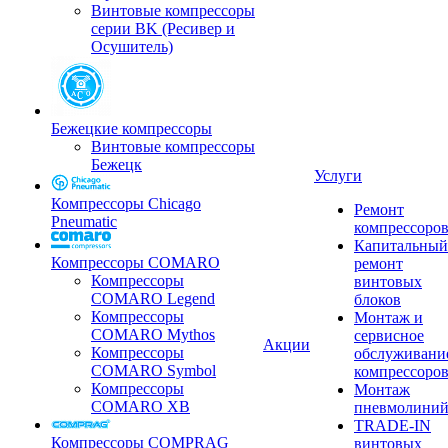
Винтовые компрессоры
серии BK (Ресивер и
Осушитель)
Бежецкие компрессоры
Винтовые компрессоры
Бежецк
Услуги
Компрессоры Chicago
Ремонт
Pneumatic
компрессоро
Капитальный
Компрессоры COMARO
ремонт
Компрессоры
винтовых
COMARO Legend
блоков
Компрессоры
Монтаж и
COMARO Mythos
сервисное
Акции
Компрессоры
обслуживани
COMARO Symbol
компрессоро
Компрессоры
Монтаж
COMARO XB
пневмолини
TRADE-IN
Компрессоры COMPRAG
винтовых