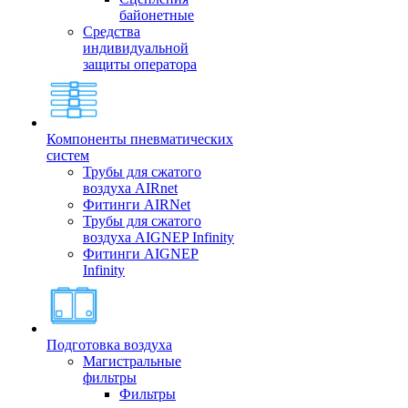
байонетные
Средства
индивидуальной
защиты оператора
Компоненты пневматических
систем
Трубы для сжатого
воздуха AIRnet
Фитинги AIRNet
Трубы для сжатого
воздуха AIGNEP Infinity
Фитинги AIGNEP
Infinity
Подготовка воздуха
Магистральные
фильтры
Фильтры