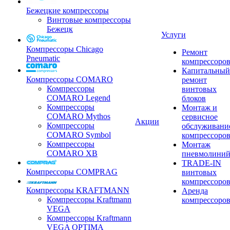
Бежецкие компрессоры
Винтовые компрессоры
Бежецк
Услуги
Компрессоры Chicago
Ремонт
Pneumatic
компрессоро
Капитальный
Компрессоры COMARO
ремонт
Компрессоры
винтовых
COMARO Legend
блоков
Компрессоры
Монтаж и
COMARO Mythos
сервисное
Акции
Компрессоры
обслуживани
COMARO Symbol
компрессоро
Компрессоры
Монтаж
COMARO XB
пневмолини
TRADE-IN
Компрессоры COMPRAG
винтовых
компрессоро
Компрессоры KRAFTMANN
Аренда
Компрессоры Kraftmann
компрессоро
VEGA
Компрессоры Kraftmann
VEGA OPTIMA