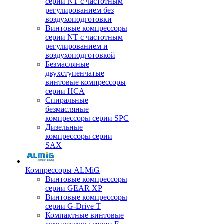
серии NT с частотным
регулированием без
воздухоподготовки
Винтовые компрессоры
серии NT с частотным
регулированием и
воздухоподготовкой
Безмасляные
двухступенчатые
винтовые компрессоры
серии HCA
Спиральные
безмасляные
компрессоры серии SPC
Дизельные
компрессоры серии
SAX
Компрессоры ALMiG
Винтовые компрессоры
серии GEAR XP
Винтовые компрессоры
серии G-Drive T
Компактные винтовые