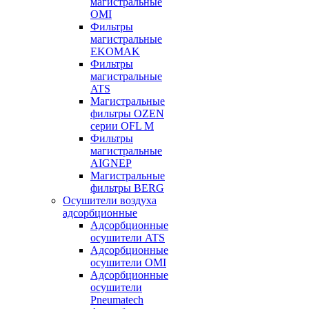
магистральные
OMI
Фильтры
магистральные
EKOMAK
Фильтры
магистральные
ATS
Магистральные
фильтры OZEN
серии OFL M
Фильтры
магистральные
AIGNEP
Магистральные
фильтры BERG
Осушители воздуха
адсорбционные
Адсорбционные
осушители ATS
Адсорбционные
осушители OMI
Адсорбционные
осушители
Pneumatech