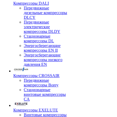
Компрессоры DALI
Передвижные
дизельные компрессоры
DLCY
Передвижные
электрические
компрессоры DLDY
Стационарные
компрессоры DL
Энергосберегающие
компрессоры EN II
Энергосберегающие
компрессоры низкого
давления EN
Компрессоры CROSSAIR
Передвижные
компрессоры Borey
Стационарные
винтовые компрессоры
CA
Компрессоры EXELUTE
Винтовые компрессоры