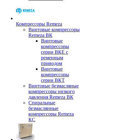
Компрессоры Remeza
Винтовые компрессоры
Remeza ВК
Винтовые
компрессоры
серии ВКЕ с
ременным
приводом
Винтовые
компрессоры
серии ВКТ
Винтовые безмасляные
компрессоры низкого
давления Remeza ВК
Спиральные
безмаслянные
компрессоры Remeza
КС