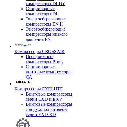
компрессоры DLDY
Стационарные
компрессоры DL
Энергосберегающие
компрессоры EN II
Энергосберегающие
компрессоры низкого
давления EN
Компрессоры CROSSAIR
Передвижные
компрессоры Borey
Стационарные
винтовые компрессоры
CA
Компрессоры EXELUTE
Винтовые компрессоры
серии EXD и EXV
Винтовые компрессоры
с водухоподготовкой
серии EXD-RD