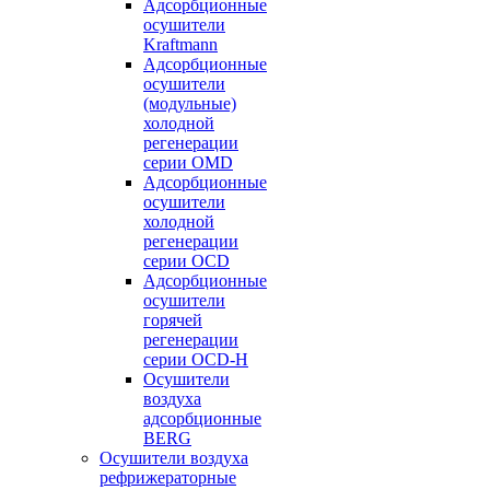
Адсорбционные
осушители
Kraftmann
Адсорбционные
осушители
(модульные)
холодной
регенерации
серии OMD
Адсорбционные
осушители
холодной
регенерации
серии OCD
Адсорбционные
осушители
горячей
регенерации
серии OСD-H
Осушители
воздуха
адсорбционные
BERG
Осушители воздуха
рефрижераторные