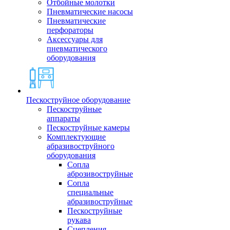
Отбойные молотки
Пневматические насосы
Пневматические
перфораторы
Аксессуары для
пневматического
оборудования
Пескоструйное оборудование
Пескоструйные
аппараты
Пескоструйные камеры
Комплектующие
абразивоструйного
оборудования
Сопла
аброзивоструйные
Сопла
специальные
абразивоструйные
Пескоструйные
рукава
Сцепления