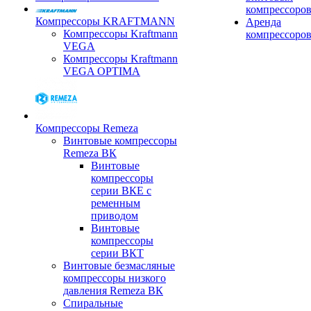
компрессоро
Компрессоры KRAFTMANN
Аренда
Компрессоры Kraftmann
компрессоро
VEGA
Компрессоры Kraftmann
VEGA OPTIMA
Компрессоры Remeza
Винтовые компрессоры
Remeza ВК
Винтовые
компрессоры
серии ВКЕ с
ременным
приводом
Винтовые
компрессоры
серии ВКТ
Винтовые безмасляные
компрессоры низкого
давления Remeza ВК
Спиральные