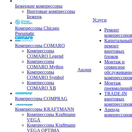
Бежецкие компрессоры
Винтовые компрессоры
Бежецк
Услуги
Компрессоры Chicago
Ремонт
Pneumatic
компрессоро
Капитальный
Компрессоры COMARO
ремонт
Компрессоры
винтовых
COMARO Legend
блоков
Компрессоры
Монтаж и
COMARO Mythos
сервисное
Акции
Компрессоры
обслуживани
COMARO Symbol
компрессоро
Компрессоры
Монтаж
COMARO XB
пневмолини
TRADE-IN
Компрессоры COMPRAG
винтовых
компрессоро
Компрессоры KRAFTMANN
Аренда
Компрессоры Kraftmann
компрессоро
VEGA
Компрессоры Kraftmann
VEGA OPTIMA