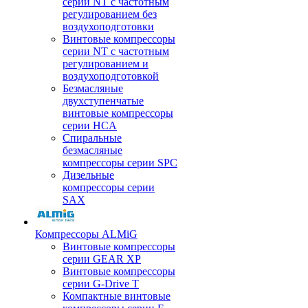
серии NT с частотным
регулированием без
воздухоподготовки
Винтовые компрессоры
серии NT с частотным
регулированием и
воздухоподготовкой
Безмасляные
двухступенчатые
винтовые компрессоры
серии HCA
Спиральные
безмасляные
компрессоры серии SPC
Дизельные
компрессоры серии
SAX
Компрессоры ALMiG
Винтовые компрессоры
серии GEAR XP
Винтовые компрессоры
серии G-Drive T
Компактные винтовые