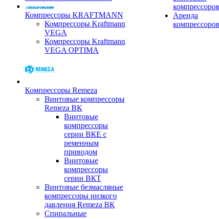
компрессоро
Компрессоры KRAFTMANN
Аренда
Компрессоры Kraftmann
компрессоро
VEGA
Компрессоры Kraftmann
VEGA OPTIMA
Компрессоры Remeza
Винтовые компрессоры
Remeza ВК
Винтовые
компрессоры
серии ВКЕ с
ременным
приводом
Винтовые
компрессоры
серии ВКТ
Винтовые безмасляные
компрессоры низкого
давления Remeza ВК
Спиральные