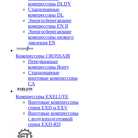
компрессоры DLDY
Стационарные
компрессоры DL
Энергосберегающие
компрессоры EN II
Энергосберегающие
компрессоры низкого
давления EN
Компрессоры CROSSAIR
Передвижные
компрессоры Borey
Стационарные
винтовые компрессоры
CA
Компрессоры EXELUTE
Винтовые компрессоры
серии EXD и EXV
Винтовые компрессоры
с водухоподготовкой
серии EXD-RD