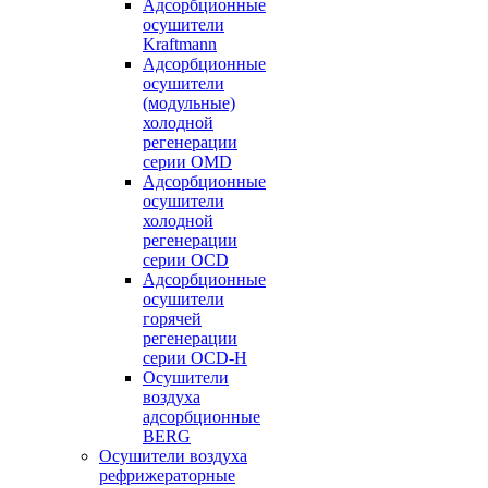
Адсорбционные
осушители
Kraftmann
Адсорбционные
осушители
(модульные)
холодной
регенерации
серии OMD
Адсорбционные
осушители
холодной
регенерации
серии OCD
Адсорбционные
осушители
горячей
регенерации
серии OСD-H
Осушители
воздуха
адсорбционные
BERG
Осушители воздуха
рефрижераторные