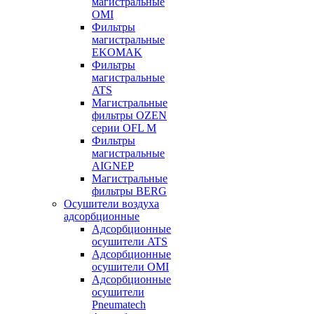
магистральные
OMI
Фильтры
магистральные
EKOMAK
Фильтры
магистральные
ATS
Магистральные
фильтры OZEN
серии OFL M
Фильтры
магистральные
AIGNEP
Магистральные
фильтры BERG
Осушители воздуха
адсорбционные
Адсорбционные
осушители ATS
Адсорбционные
осушители OMI
Адсорбционные
осушители
Pneumatech