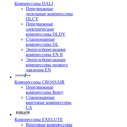
Компрессоры DALI
Передвижные
дизельные компрессоры
DLCY
Передвижные
электрические
компрессоры DLDY
Стационарные
компрессоры DL
Энергосберегающие
компрессоры EN II
Энергосберегающие
компрессоры низкого
давления EN
Компрессоры CROSSAIR
Передвижные
компрессоры Borey
Стационарные
винтовые компрессоры
CA
Компрессоры EXELUTE
Винтовые компрессоры