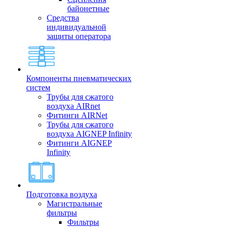
байонетные
Средства
индивидуальной
защиты оператора
Компоненты пневматических
систем
Трубы для сжатого
воздуха AIRnet
Фитинги AIRNet
Трубы для сжатого
воздуха AIGNEP Infinity
Фитинги AIGNEP
Infinity
Подготовка воздуха
Магистральные
фильтры
Фильтры