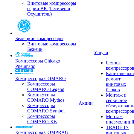
Винтовые компрессоры
серии BK (Ресивер и
Осушитель)
Бежецкие компрессоры
Винтовые компрессоры
Бежецк
Услуги
Компрессоры Chicago
Ремонт
Pneumatic
компрессоро
Капитальный
Компрессоры COMARO
ремонт
Компрессоры
винтовых
COMARO Legend
блоков
Компрессоры
Монтаж и
COMARO Mythos
сервисное
Акции
Компрессоры
обслуживани
COMARO Symbol
компрессоро
Компрессоры
Монтаж
COMARO XB
пневмолини
TRADE-IN
Компрессоры COMPRAG
винтовых