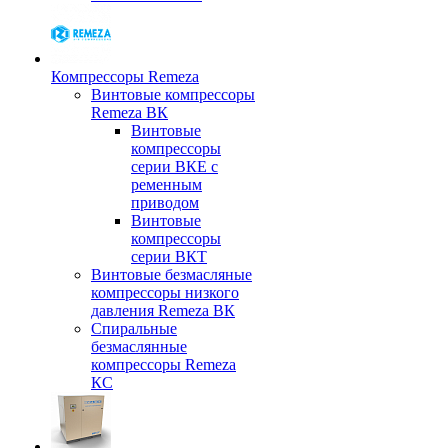
Компрессоры Remeza
Винтовые компрессоры
Remeza ВК
Винтовые
компрессоры
серии ВКЕ с
ременным
приводом
Винтовые
компрессоры
серии ВКТ
Винтовые безмасляные
компрессоры низкого
давления Remeza ВК
Спиральные
безмаслянные
компрессоры Remeza
КС