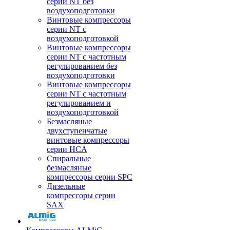
серии NT без
воздухоподготовки
Винтовые компрессоры
серии NT c
воздухоподготовкой
Винтовые компрессоры
серии NT с частотным
регулированием без
воздухоподготовки
Винтовые компрессоры
серии NT с частотным
регулированием и
воздухоподготовкой
Безмасляные
двухступенчатые
винтовые компрессоры
серии HCA
Спиральные
безмасляные
компрессоры серии SPC
Дизельные
компрессоры серии
SAX