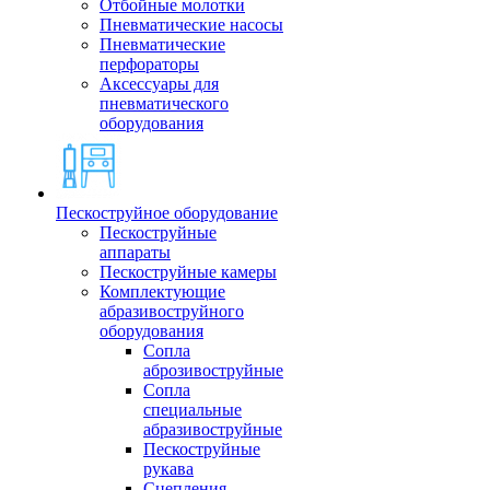
Отбойные молотки
Пневматические насосы
Пневматические
перфораторы
Аксессуары для
пневматического
оборудования
Пескоструйное оборудование
Пескоструйные
аппараты
Пескоструйные камеры
Комплектующие
абразивоструйного
оборудования
Сопла
аброзивоструйные
Сопла
специальные
абразивоструйные
Пескоструйные
рукава
Сцепления