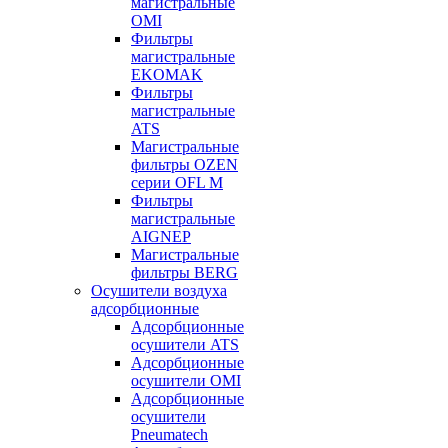
магистральные
OMI
Фильтры
магистральные
EKOMAK
Фильтры
магистральные
ATS
Магистральные
фильтры OZEN
серии OFL M
Фильтры
магистральные
AIGNEP
Магистральные
фильтры BERG
Осушители воздуха
адсорбционные
Адсорбционные
осушители ATS
Адсорбционные
осушители OMI
Адсорбционные
осушители
Pneumatech