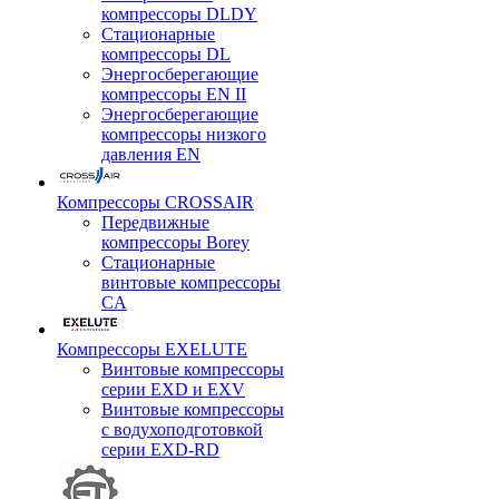
компрессоры DLDY
Стационарные
компрессоры DL
Энергосберегающие
компрессоры EN II
Энергосберегающие
компрессоры низкого
давления EN
Компрессоры CROSSAIR
Передвижные
компрессоры Borey
Стационарные
винтовые компрессоры
CA
Компрессоры EXELUTE
Винтовые компрессоры
серии EXD и EXV
Винтовые компрессоры
с водухоподготовкой
серии EXD-RD