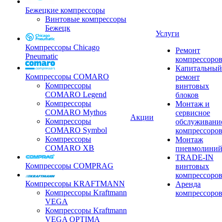
Бежецкие компрессоры
Винтовые компрессоры
Бежецк
Услуги
Компрессоры Chicago
Ремонт
Pneumatic
компрессоро
Капитальный
Компрессоры COMARO
ремонт
Компрессоры
винтовых
COMARO Legend
блоков
Компрессоры
Монтаж и
COMARO Mythos
сервисное
Акции
Компрессоры
обслуживани
COMARO Symbol
компрессоро
Компрессоры
Монтаж
COMARO XB
пневмолини
TRADE-IN
Компрессоры COMPRAG
винтовых
компрессоро
Компрессоры KRAFTMANN
Аренда
Компрессоры Kraftmann
компрессоро
VEGA
Компрессоры Kraftmann
VEGA OPTIMA