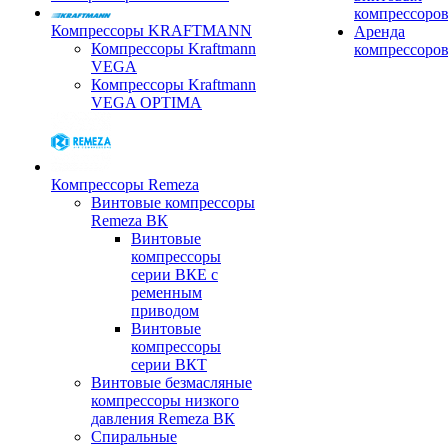
компрессоро
Компрессоры KRAFTMANN
Аренда
Компрессоры Kraftmann
компрессоро
VEGA
Компрессоры Kraftmann
VEGA OPTIMA
Компрессоры Remeza
Винтовые компрессоры
Remeza ВК
Винтовые
компрессоры
серии ВКЕ с
ременным
приводом
Винтовые
компрессоры
серии ВКТ
Винтовые безмасляные
компрессоры низкого
давления Remeza ВК
Спиральные