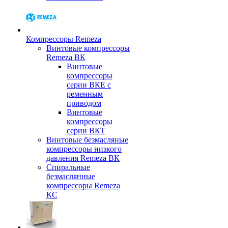
Компрессоры Remeza
Винтовые компрессоры
Remeza ВК
Винтовые
компрессоры
серии ВКЕ с
ременным
приводом
Винтовые
компрессоры
серии ВКТ
Винтовые безмасляные
компрессоры низкого
давления Remeza ВК
Спиральные
безмаслянные
компрессоры Remeza
КС