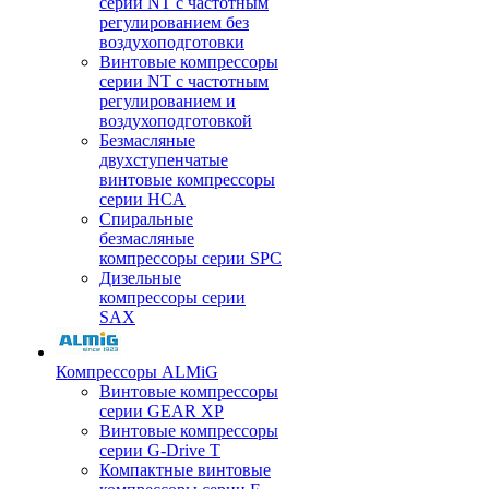
серии NT с частотным
регулированием без
воздухоподготовки
Винтовые компрессоры
серии NT с частотным
регулированием и
воздухоподготовкой
Безмасляные
двухступенчатые
винтовые компрессоры
серии HCA
Спиральные
безмасляные
компрессоры серии SPC
Дизельные
компрессоры серии
SAX
Компрессоры ALMiG
Винтовые компрессоры
серии GEAR XP
Винтовые компрессоры
серии G-Drive T
Компактные винтовые