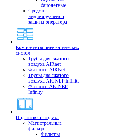
байонетные
Средства
индивидуальной
защиты оператора
Компоненты пневматических
систем
Трубы для сжатого
воздуха AIRnet
Фитинги AIRNet
Трубы для сжатого
воздуха AIGNEP Infinity
Фитинги AIGNEP
Infinity
Подготовка воздуха
Магистральные
фильтры
Фильтры