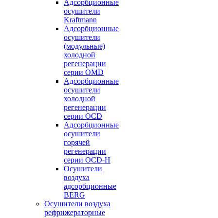
Адсорбционные
осушители
Kraftmann
Адсорбционные
осушители
(модульные)
холодной
регенерации
серии OMD
Адсорбционные
осушители
холодной
регенерации
серии OCD
Адсорбционные
осушители
горячей
регенерации
серии OСD-H
Осушители
воздуха
адсорбционные
BERG
Осушители воздуха
рефрижераторные