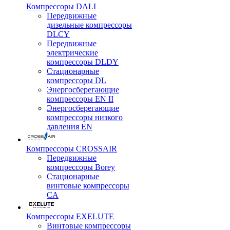
Компрессоры DALI
Передвижные
дизельные компрессоры
DLCY
Передвижные
электрические
компрессоры DLDY
Стационарные
компрессоры DL
Энергосберегающие
компрессоры EN II
Энергосберегающие
компрессоры низкого
давления EN
Компрессоры CROSSAIR
Передвижные
компрессоры Borey
Стационарные
винтовые компрессоры
CA
Компрессоры EXELUTE
Винтовые компрессоры