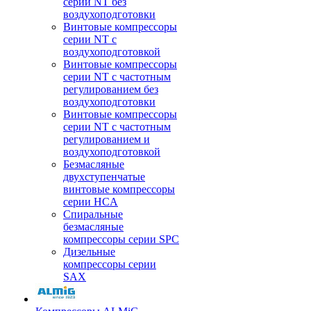
серии NT без
воздухоподготовки
Винтовые компрессоры
серии NT c
воздухоподготовкой
Винтовые компрессоры
серии NT с частотным
регулированием без
воздухоподготовки
Винтовые компрессоры
серии NT с частотным
регулированием и
воздухоподготовкой
Безмасляные
двухступенчатые
винтовые компрессоры
серии HCA
Спиральные
безмасляные
компрессоры серии SPC
Дизельные
компрессоры серии
SAX