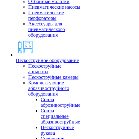
Отбойные молотки
Пневматические насосы
Пневматические
перфораторы
Аксессуары для
пневматического
оборудования
Пескоструйное оборудование
Пескоструйные
аппараты
Пескоструйные камеры
Комплектующие
абразивоструйного
оборудования
Сопла
аброзивоструйные
Сопла
специальные
абразивоструйные
Пескоструйные
рукава
Сцепления