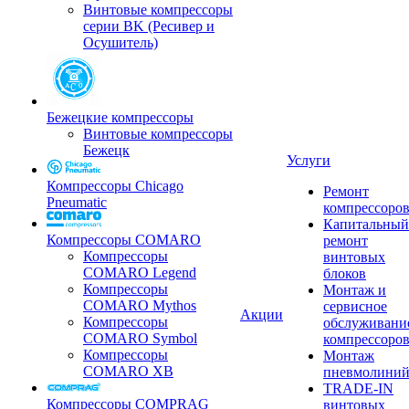
Винтовые компрессоры
серии BK (Ресивер и
Осушитель)
Бежецкие компрессоры
Винтовые компрессоры
Бежецк
Услуги
Компрессоры Chicago
Ремонт
Pneumatic
компрессоро
Капитальный
Компрессоры COMARO
ремонт
Компрессоры
винтовых
COMARO Legend
блоков
Компрессоры
Монтаж и
COMARO Mythos
сервисное
Акции
Компрессоры
обслуживани
COMARO Symbol
компрессоро
Компрессоры
Монтаж
COMARO XB
пневмолини
TRADE-IN
Компрессоры COMPRAG
винтовых