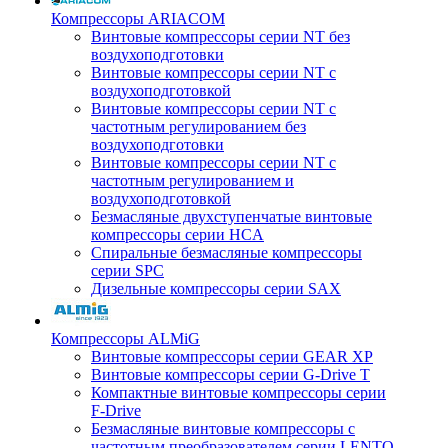
Компрессоры ARIACOM
Винтовые компрессоры серии NT без
воздухоподготовки
Винтовые компрессоры серии NT c
воздухоподготовкой
Винтовые компрессоры серии NT с
частотным регулированием без
воздухоподготовки
Винтовые компрессоры серии NT с
частотным регулированием и
воздухоподготовкой
Безмасляные двухступенчатые винтовые
компрессоры серии HCA
Спиральные безмасляные компрессоры
серии SPC
Дизельные компрессоры серии SAX
Компрессоры ALMiG
Винтовые компрессоры серии GEAR XP
Винтовые компрессоры серии G-Drive T
Компактные винтовые компрессоры серии
F-Drive
Безмасляные винтовые компрессоры с
частотным преобразователем серии LENTO