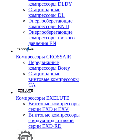
компрессоры DLDY
Стационарные
компрессоры DL
Энергосберегающие
компрессоры EN II
Энергосберегающие
компрессоры низкого
давления EN
Компрессоры CROSSAIR
Передвижные
компрессоры Borey
Стационарные
винтовые компрессоры
CA
Компрессоры EXELUTE
Винтовые компрессоры
серии EXD и EXV
Винтовые компрессоры
с водухоподготовкой
серии EXD-RD