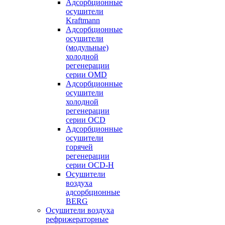
Адсорбционные
осушители
Kraftmann
Адсорбционные
осушители
(модульные)
холодной
регенерации
серии OMD
Адсорбционные
осушители
холодной
регенерации
серии OCD
Адсорбционные
осушители
горячей
регенерации
серии OСD-H
Осушители
воздуха
адсорбционные
BERG
Осушители воздуха
рефрижераторные