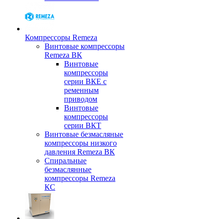
Компрессоры Remeza
Винтовые компрессоры
Remeza ВК
Винтовые
компрессоры
серии ВКЕ с
ременным
приводом
Винтовые
компрессоры
серии ВКТ
Винтовые безмасляные
компрессоры низкого
давления Remeza ВК
Спиральные
безмаслянные
компрессоры Remeza
КС