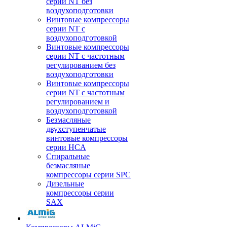
серии NT без
воздухоподготовки
Винтовые компрессоры
серии NT c
воздухоподготовкой
Винтовые компрессоры
серии NT с частотным
регулированием без
воздухоподготовки
Винтовые компрессоры
серии NT с частотным
регулированием и
воздухоподготовкой
Безмасляные
двухступенчатые
винтовые компрессоры
серии HCA
Спиральные
безмасляные
компрессоры серии SPC
Дизельные
компрессоры серии
SAX