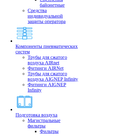
байонетные
Средства
индивидуальной
защиты оператора
Компоненты пневматических
систем
Трубы для сжатого
воздуха AIRnet
Фитинги AIRNet
Трубы для сжатого
воздуха AIGNEP Infinity
Фитинги AIGNEP
Infinity
Подготовка воздуха
Магистральные
фильтры
Фильтры