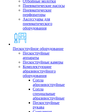
Отбойные молотки
Пневматические насосы
Пневматические
перфораторы
Аксессуары для
пневматического
оборудования
Пескоструйное оборудование
Пескоструйные
аппараты
Пескоструйные камеры
Комплектующие
абразивоструйного
оборудования
Сопла
аброзивоструйные
Сопла
специальные
абразивоструйные
Пескоструйные
рукава
Сцепления