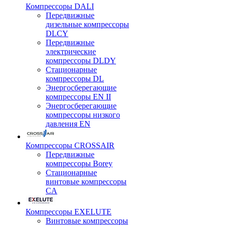
Компрессоры DALI
Передвижные
дизельные компрессоры
DLCY
Передвижные
электрические
компрессоры DLDY
Стационарные
компрессоры DL
Энергосберегающие
компрессоры EN II
Энергосберегающие
компрессоры низкого
давления EN
Компрессоры CROSSAIR
Передвижные
компрессоры Borey
Стационарные
винтовые компрессоры
CA
Компрессоры EXELUTE
Винтовые компрессоры