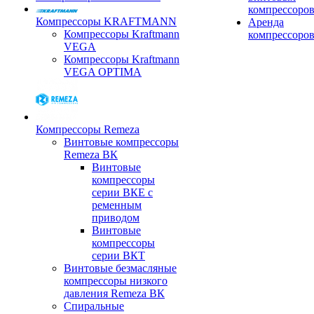
компрессоро
Компрессоры KRAFTMANN
Аренда
Компрессоры Kraftmann
компрессоро
VEGA
Компрессоры Kraftmann
VEGA OPTIMA
Компрессоры Remeza
Винтовые компрессоры
Remeza ВК
Винтовые
компрессоры
серии ВКЕ с
ременным
приводом
Винтовые
компрессоры
серии ВКТ
Винтовые безмасляные
компрессоры низкого
давления Remeza ВК
Спиральные