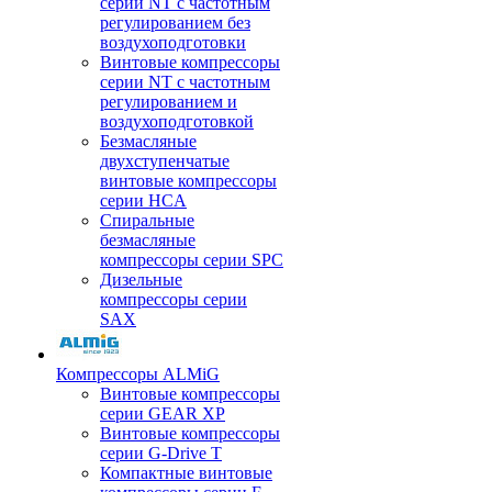
серии NT с частотным
регулированием без
воздухоподготовки
Винтовые компрессоры
серии NT с частотным
регулированием и
воздухоподготовкой
Безмасляные
двухступенчатые
винтовые компрессоры
серии HCA
Спиральные
безмасляные
компрессоры серии SPC
Дизельные
компрессоры серии
SAX
Компрессоры ALMiG
Винтовые компрессоры
серии GEAR XP
Винтовые компрессоры
серии G-Drive T
Компактные винтовые