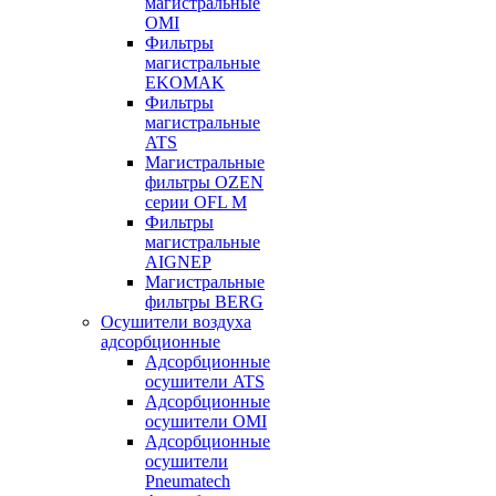
магистральные
OMI
Фильтры
магистральные
EKOMAK
Фильтры
магистральные
ATS
Магистральные
фильтры OZEN
серии OFL M
Фильтры
магистральные
AIGNEP
Магистральные
фильтры BERG
Осушители воздуха
адсорбционные
Адсорбционные
осушители ATS
Адсорбционные
осушители OMI
Адсорбционные
осушители
Pneumatech