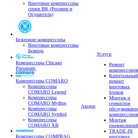
Винтовые компрессоры
серии BK (Ресивер и
Осушитель)
Бежецкие компрессоры
Винтовые компрессоры
Бежецк
Услуги
Компрессоры Chicago
Ремонт
Pneumatic
компрессоро
Капитальный
Компрессоры COMARO
ремонт
Компрессоры
винтовых
COMARO Legend
блоков
Компрессоры
Монтаж и
COMARO Mythos
сервисное
Акции
Компрессоры
обслуживани
COMARO Symbol
компрессоро
Компрессоры
Монтаж
COMARO XB
пневмолини
TRADE-IN
Компрессоры COMPRAG
винтовых