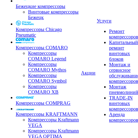
Бежецкие компрессоры
Винтовые компрессоры
Бежецк
Услуги
Компрессоры Chicago
Ремонт
Pneumatic
компрессоро
Капитальный
Компрессоры COMARO
ремонт
Компрессоры
винтовых
COMARO Legend
блоков
Компрессоры
Монтаж и
COMARO Mythos
сервисное
Акции
Компрессоры
обслуживани
COMARO Symbol
компрессоро
Компрессоры
Монтаж
COMARO XB
пневмолини
TRADE-IN
Компрессоры COMPRAG
винтовых
компрессоро
Компрессоры KRAFTMANN
Аренда
Компрессоры Kraftmann
компрессоро
VEGA
Компрессоры Kraftmann
VEGA OPTIMA