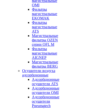
магистральные
OMI
Фильтры
магистральные
EKOMAK
Фильтры
магистральные
ATS
Магистральные
фильтры OZEN
серии OFL M
Фильтры
магистральные
AIGNEP
Магистральные
фильтры BERG
Осушители воздуха
адсорбционные
Адсорбционные
осушители ATS
Адсорбционные
осушители OMI
Адсорбционные
осушители
Pneumatech