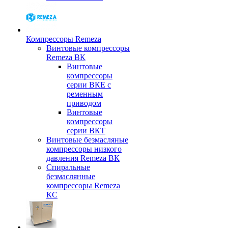
Компрессоры Remeza
Винтовые компрессоры
Remeza ВК
Винтовые
компрессоры
серии ВКЕ с
ременным
приводом
Винтовые
компрессоры
серии ВКТ
Винтовые безмасляные
компрессоры низкого
давления Remeza ВК
Спиральные
безмаслянные
компрессоры Remeza
КС