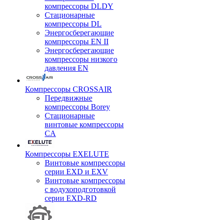
компрессоры DLDY
Стационарные
компрессоры DL
Энергосберегающие
компрессоры EN II
Энергосберегающие
компрессоры низкого
давления EN
Компрессоры CROSSAIR
Передвижные
компрессоры Borey
Стационарные
винтовые компрессоры
CA
Компрессоры EXELUTE
Винтовые компрессоры
серии EXD и EXV
Винтовые компрессоры
с водухоподготовкой
серии EXD-RD