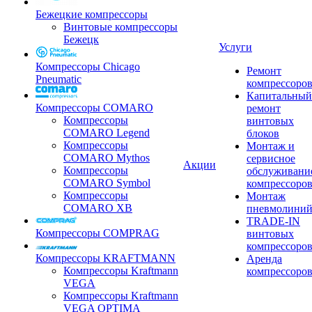
Бежецкие компрессоры
Винтовые компрессоры
Бежецк
Услуги
Компрессоры Chicago
Ремонт
Pneumatic
компрессоро
Капитальный
Компрессоры COMARO
ремонт
Компрессоры
винтовых
COMARO Legend
блоков
Компрессоры
Монтаж и
COMARO Mythos
сервисное
Акции
Компрессоры
обслуживани
COMARO Symbol
компрессоро
Компрессоры
Монтаж
COMARO XB
пневмолини
TRADE-IN
Компрессоры COMPRAG
винтовых
компрессоро
Компрессоры KRAFTMANN
Аренда
Компрессоры Kraftmann
компрессоро
VEGA
Компрессоры Kraftmann
VEGA OPTIMA