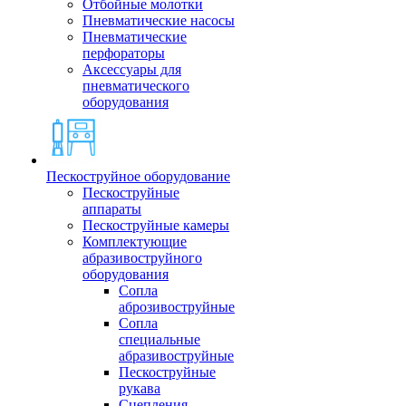
Отбойные молотки
Пневматические насосы
Пневматические
перфораторы
Аксессуары для
пневматического
оборудования
Пескоструйное оборудование
Пескоструйные
аппараты
Пескоструйные камеры
Комплектующие
абразивоструйного
оборудования
Сопла
аброзивоструйные
Сопла
специальные
абразивоструйные
Пескоструйные
рукава
Сцепления