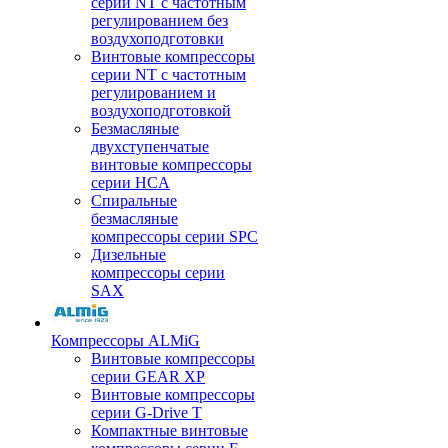
серии NT с частотным
регулированием без
воздухоподготовки
Винтовые компрессоры
серии NT с частотным
регулированием и
воздухоподготовкой
Безмасляные
двухступенчатые
винтовые компрессоры
серии HCA
Спиральные
безмасляные
компрессоры серии SPC
Дизельные
компрессоры серии
SAX
Компрессоры ALMiG
Винтовые компрессоры
серии GEAR XP
Винтовые компрессоры
серии G-Drive T
Компактные винтовые