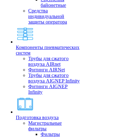
байонетные
Средства
индивидуальной
защиты оператора
Компоненты пневматических
систем
Трубы для сжатого
воздуха AIRnet
Фитинги AIRNet
Трубы для сжатого
воздуха AIGNEP Infinity
Фитинги AIGNEP
Infinity
Подготовка воздуха
Магистральные
фильтры
Фильтры