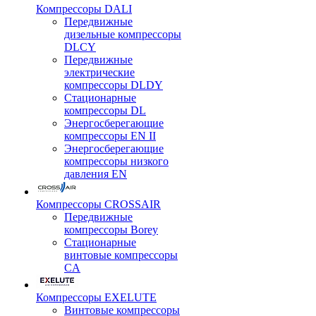
Компрессоры DALI
Передвижные
дизельные компрессоры
DLCY
Передвижные
электрические
компрессоры DLDY
Стационарные
компрессоры DL
Энергосберегающие
компрессоры EN II
Энергосберегающие
компрессоры низкого
давления EN
Компрессоры CROSSAIR
Передвижные
компрессоры Borey
Стационарные
винтовые компрессоры
CA
Компрессоры EXELUTE
Винтовые компрессоры