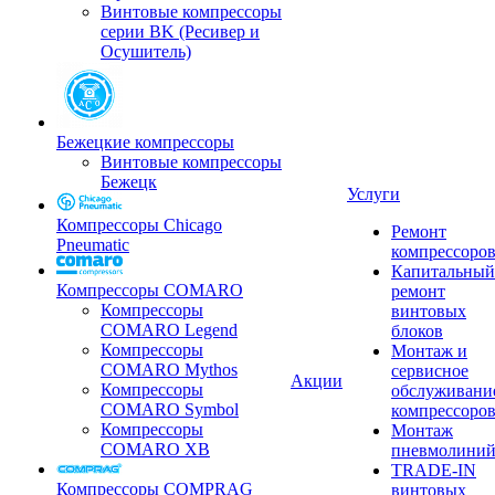
Винтовые компрессоры
серии BK (Ресивер и
Осушитель)
Бежецкие компрессоры
Винтовые компрессоры
Бежецк
Услуги
Компрессоры Chicago
Ремонт
Pneumatic
компрессоро
Капитальный
Компрессоры COMARO
ремонт
Компрессоры
винтовых
COMARO Legend
блоков
Компрессоры
Монтаж и
COMARO Mythos
сервисное
Акции
Компрессоры
обслуживани
COMARO Symbol
компрессоро
Компрессоры
Монтаж
COMARO XB
пневмолини
TRADE-IN
Компрессоры COMPRAG
винтовых