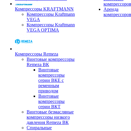
компрессоро
Компрессоры KRAFTMANN
Аренда
Компрессоры Kraftmann
компрессоро
VEGA
Компрессоры Kraftmann
VEGA OPTIMA
Компрессоры Remeza
Винтовые компрессоры
Remeza ВК
Винтовые
компрессоры
серии ВКЕ с
ременным
приводом
Винтовые
компрессоры
серии ВКТ
Винтовые безмасляные
компрессоры низкого
давления Remeza ВК
Спиральные