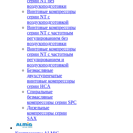
серии NT без
воздухоподготовки
Винтовые компрессоры
серии NT c
воздухоподготовкой
Винтовые компрессоры
серии NT с частотным
регулированием без
воздухоподготовки
Винтовые компрессоры
серии NT с частотным
регулированием и
воздухоподготовкой
Безмасляные
двухступенчатые
винтовые компрессоры
серии HCA
Спиральные
безмасляные
компрессоры серии SPC
Дизельные
компрессоры серии
SAX