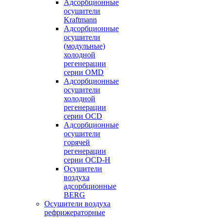
Адсорбционные
осушители
Kraftmann
Адсорбционные
осушители
(модульные)
холодной
регенерации
серии OMD
Адсорбционные
осушители
холодной
регенерации
серии OCD
Адсорбционные
осушители
горячей
регенерации
серии OСD-H
Осушители
воздуха
адсорбционные
BERG
Осушители воздуха
рефрижераторные