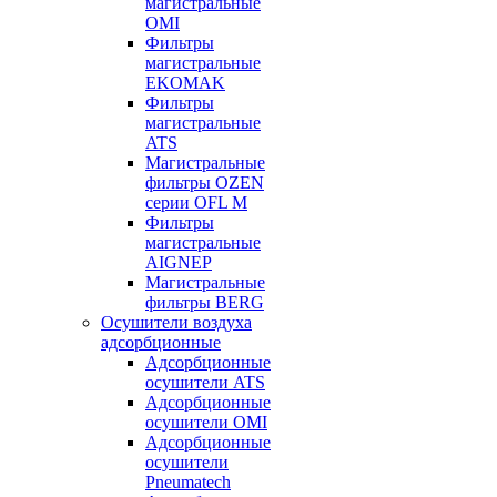
магистральные
OMI
Фильтры
магистральные
EKOMAK
Фильтры
магистральные
ATS
Магистральные
фильтры OZEN
серии OFL M
Фильтры
магистральные
AIGNEP
Магистральные
фильтры BERG
Осушители воздуха
адсорбционные
Адсорбционные
осушители ATS
Адсорбционные
осушители OMI
Адсорбционные
осушители
Pneumatech