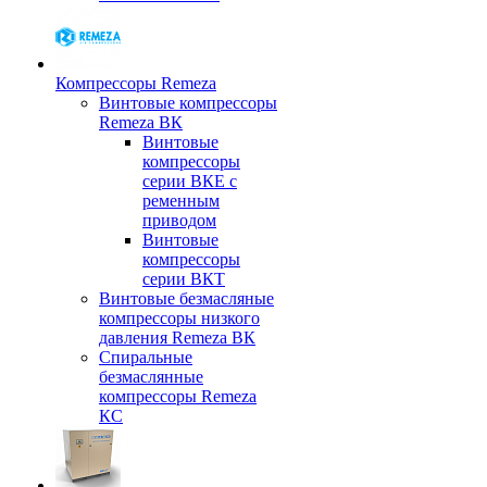
Компрессоры Remeza
Винтовые компрессоры
Remeza ВК
Винтовые
компрессоры
серии ВКЕ с
ременным
приводом
Винтовые
компрессоры
серии ВКТ
Винтовые безмасляные
компрессоры низкого
давления Remeza ВК
Спиральные
безмаслянные
компрессоры Remeza
КС