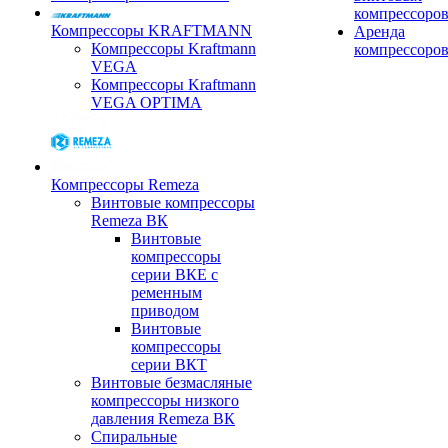
компрессоро
Компрессоры KRAFTMANN
Аренда
Компрессоры Kraftmann
компрессоро
VEGA
Компрессоры Kraftmann
VEGA OPTIMA
Компрессоры Remeza
Винтовые компрессоры
Remeza ВК
Винтовые
компрессоры
серии ВКЕ с
ременным
приводом
Винтовые
компрессоры
серии ВКТ
Винтовые безмасляные
компрессоры низкого
давления Remeza ВК
Спиральные