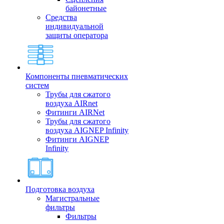
байонетные
Средства
индивидуальной
защиты оператора
Компоненты пневматических
систем
Трубы для сжатого
воздуха AIRnet
Фитинги AIRNet
Трубы для сжатого
воздуха AIGNEP Infinity
Фитинги AIGNEP
Infinity
Подготовка воздуха
Магистральные
фильтры
Фильтры