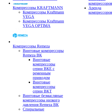
компрессоро
Компрессоры KRAFTMANN
Аренда
Компрессоры Kraftmann
компрессоро
VEGA
Компрессоры Kraftmann
VEGA OPTIMA
Компрессоры Remeza
Винтовые компрессоры
Remeza ВК
Винтовые
компрессоры
серии ВКЕ с
ременным
приводом
Винтовые
компрессоры
серии ВКТ
Винтовые безмасляные
компрессоры низкого
давления Remeza ВК
Спиральные