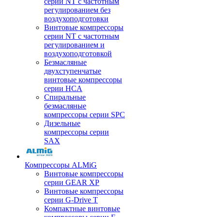
серии NT с частотным
регулированием без
воздухоподготовки
Винтовые компрессоры
серии NT с частотным
регулированием и
воздухоподготовкой
Безмасляные
двухступенчатые
винтовые компрессоры
серии HCA
Спиральные
безмасляные
компрессоры серии SPC
Дизельные
компрессоры серии
SAX
Компрессоры ALMiG
Винтовые компрессоры
серии GEAR XP
Винтовые компрессоры
серии G-Drive T
Компактные винтовые