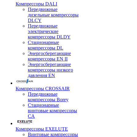
Компрессоры DALI
Передвижные
дизельные компрессоры
DLCY
Передвижные
электрические
компрессоры DLDY
Стационарные
компрессоры DL
Энергосберегающие
компрессоры EN II
Энергосберегающие
компрессоры низкого
давления EN
Компрессоры CROSSAIR
Передвижные
компрессоры Borey
Стационарные
винтовые компрессоры
CA
Компрессоры EXELUTE
Винтовые компрессоры