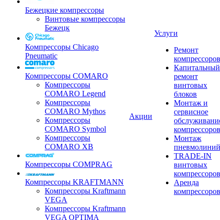
Бежецкие компрессоры
Винтовые компрессоры
Бежецк
Услуги
Компрессоры Chicago
Ремонт
Pneumatic
компрессоро
Капитальный
Компрессоры COMARO
ремонт
Компрессоры
винтовых
COMARO Legend
блоков
Компрессоры
Монтаж и
COMARO Mythos
сервисное
Акции
Компрессоры
обслуживани
COMARO Symbol
компрессоро
Компрессоры
Монтаж
COMARO XB
пневмолини
TRADE-IN
Компрессоры COMPRAG
винтовых
компрессоро
Компрессоры KRAFTMANN
Аренда
Компрессоры Kraftmann
компрессоро
VEGA
Компрессоры Kraftmann
VEGA OPTIMA