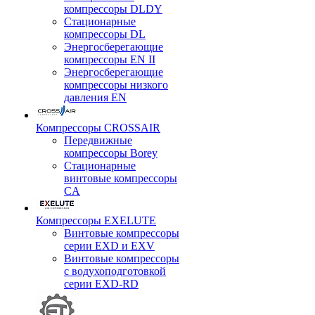
компрессоры DLDY
Стационарные
компрессоры DL
Энергосберегающие
компрессоры EN II
Энергосберегающие
компрессоры низкого
давления EN
Компрессоры CROSSAIR
Передвижные
компрессоры Borey
Стационарные
винтовые компрессоры
CA
Компрессоры EXELUTE
Винтовые компрессоры
серии EXD и EXV
Винтовые компрессоры
с водухоподготовкой
серии EXD-RD