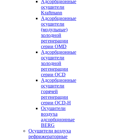
Адсорбционные
осушители
Kraftmann
Адсорбционные
осушители
(модульные)
холодной
регенерации
серии OMD
Адсорбционные
осушители
холодной
регенерации
серии OCD
Адсорбционные
осушители
горячей
регенерации
серии OСD-H
Осушители
воздуха
адсорбционные
BERG
Осушители воздуха
рефрижераторные