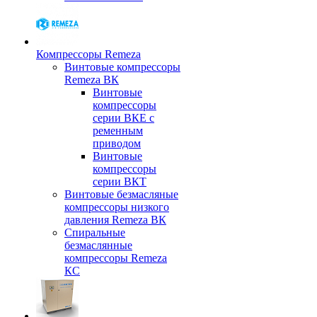
Компрессоры Remeza
Винтовые компрессоры
Remeza ВК
Винтовые
компрессоры
серии ВКЕ с
ременным
приводом
Винтовые
компрессоры
серии ВКТ
Винтовые безмасляные
компрессоры низкого
давления Remeza ВК
Спиральные
безмаслянные
компрессоры Remeza
КС