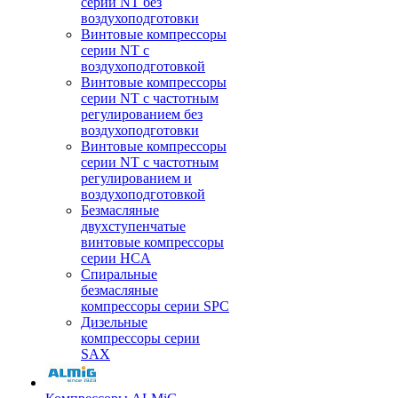
серии NT без
воздухоподготовки
Винтовые компрессоры
серии NT c
воздухоподготовкой
Винтовые компрессоры
серии NT с частотным
регулированием без
воздухоподготовки
Винтовые компрессоры
серии NT с частотным
регулированием и
воздухоподготовкой
Безмасляные
двухступенчатые
винтовые компрессоры
серии HCA
Спиральные
безмасляные
компрессоры серии SPC
Дизельные
компрессоры серии
SAX