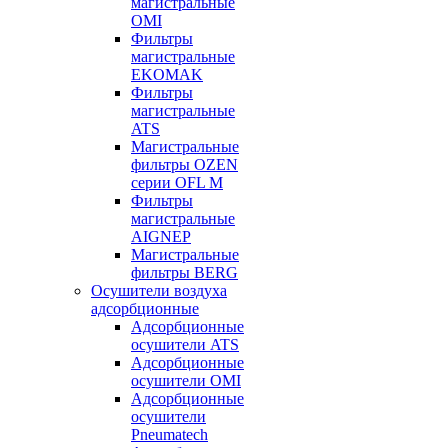
магистральные
OMI
Фильтры
магистральные
EKOMAK
Фильтры
магистральные
ATS
Магистральные
фильтры OZEN
серии OFL M
Фильтры
магистральные
AIGNEP
Магистральные
фильтры BERG
Осушители воздуха
адсорбционные
Адсорбционные
осушители ATS
Адсорбционные
осушители OMI
Адсорбционные
осушители
Pneumatech