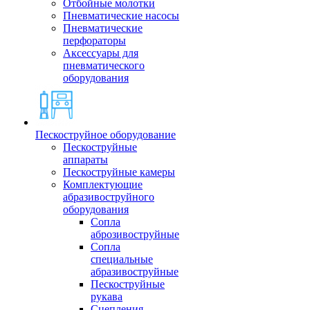
Отбойные молотки
Пневматические насосы
Пневматические
перфораторы
Аксессуары для
пневматического
оборудования
Пескоструйное оборудование
Пескоструйные
аппараты
Пескоструйные камеры
Комплектующие
абразивоструйного
оборудования
Сопла
аброзивоструйные
Сопла
специальные
абразивоструйные
Пескоструйные
рукава
Сцепления