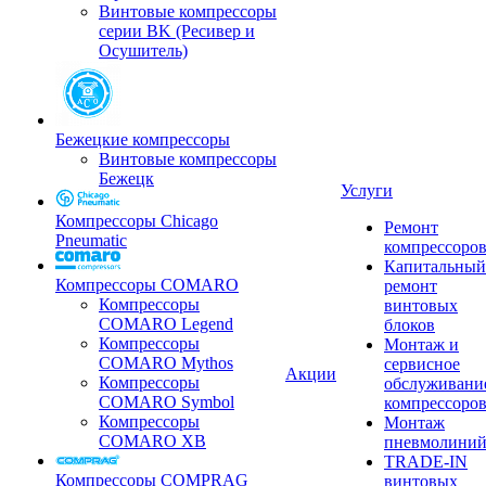
Винтовые компрессоры
серии BK (Ресивер и
Осушитель)
Бежецкие компрессоры
Винтовые компрессоры
Бежецк
Услуги
Компрессоры Chicago
Ремонт
Pneumatic
компрессоро
Капитальный
Компрессоры COMARO
ремонт
Компрессоры
винтовых
COMARO Legend
блоков
Компрессоры
Монтаж и
COMARO Mythos
сервисное
Акции
Компрессоры
обслуживани
COMARO Symbol
компрессоро
Компрессоры
Монтаж
COMARO XB
пневмолини
TRADE-IN
Компрессоры COMPRAG
винтовых