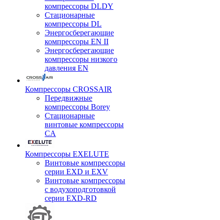
компрессоры DLDY
Стационарные
компрессоры DL
Энергосберегающие
компрессоры EN II
Энергосберегающие
компрессоры низкого
давления EN
Компрессоры CROSSAIR
Передвижные
компрессоры Borey
Стационарные
винтовые компрессоры
CA
Компрессоры EXELUTE
Винтовые компрессоры
серии EXD и EXV
Винтовые компрессоры
с водухоподготовкой
серии EXD-RD