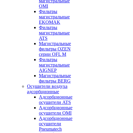
магистральные
OMI
Фильтры
магистральные
EKOMAK
Фильтры
магистральные
ATS
Магистральные
фильтры OZEN
серии OFL M
Фильтры
магистральные
AIGNEP
Магистральные
фильтры BERG
Осушители воздуха
адсорбционные
Адсорбционные
осушители ATS
Адсорбционные
осушители OMI
Адсорбционные
осушители
Pneumatech