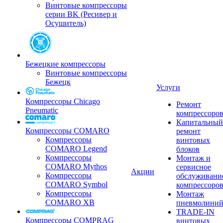
Винтовые компрессоры
серии BK (Ресивер и
Осушитель)
Бежецкие компрессоры
Винтовые компрессоры
Бежецк
Услуги
Компрессоры Chicago
Ремонт
Pneumatic
компрессоро
Капитальный
Компрессоры COMARO
ремонт
Компрессоры
винтовых
COMARO Legend
блоков
Компрессоры
Монтаж и
COMARO Mythos
сервисное
Акции
Компрессоры
обслуживани
COMARO Symbol
компрессоро
Компрессоры
Монтаж
COMARO XB
пневмолини
TRADE-IN
Компрессоры COMPRAG
винтовых