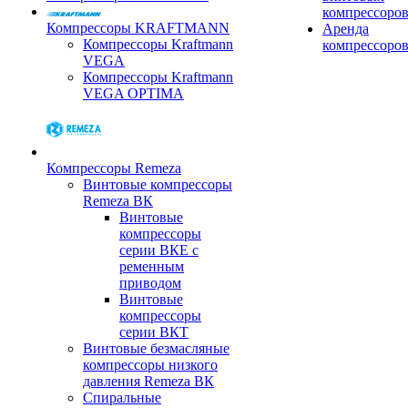
компрессоро
Компрессоры KRAFTMANN
Аренда
Компрессоры Kraftmann
компрессоро
VEGA
Компрессоры Kraftmann
VEGA OPTIMA
Компрессоры Remeza
Винтовые компрессоры
Remeza ВК
Винтовые
компрессоры
серии ВКЕ с
ременным
приводом
Винтовые
компрессоры
серии ВКТ
Винтовые безмасляные
компрессоры низкого
давления Remeza ВК
Спиральные