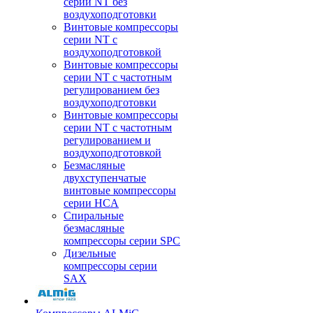
серии NT без
воздухоподготовки
Винтовые компрессоры
серии NT c
воздухоподготовкой
Винтовые компрессоры
серии NT с частотным
регулированием без
воздухоподготовки
Винтовые компрессоры
серии NT с частотным
регулированием и
воздухоподготовкой
Безмасляные
двухступенчатые
винтовые компрессоры
серии HCA
Спиральные
безмасляные
компрессоры серии SPC
Дизельные
компрессоры серии
SAX