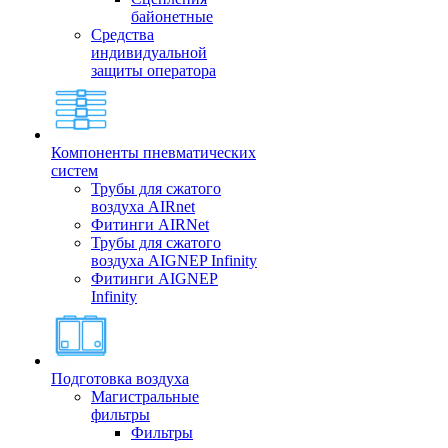
байонетные
Средства
индивидуальной
защиты оператора
Компоненты пневматических
систем
Трубы для сжатого
воздуха AIRnet
Фитинги AIRNet
Трубы для сжатого
воздуха AIGNEP Infinity
Фитинги AIGNEP
Infinity
Подготовка воздуха
Магистральные
фильтры
Фильтры