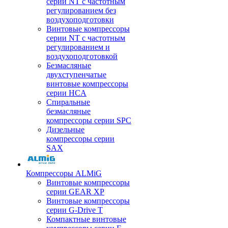
серии NT с частотным
регулированием без
воздухоподготовки
Винтовые компрессоры
серии NT с частотным
регулированием и
воздухоподготовкой
Безмасляные
двухступенчатые
винтовые компрессоры
серии HCA
Спиральные
безмасляные
компрессоры серии SPC
Дизельные
компрессоры серии
SAX
Компрессоры ALMiG
Винтовые компрессоры
серии GEAR XP
Винтовые компрессоры
серии G-Drive T
Компактные винтовые