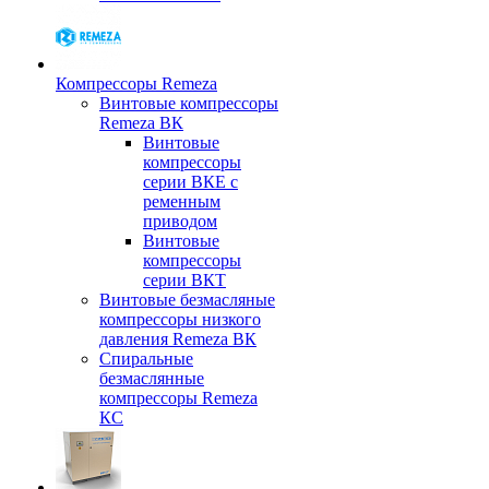
Компрессоры Remeza
Винтовые компрессоры
Remeza ВК
Винтовые
компрессоры
серии ВКЕ с
ременным
приводом
Винтовые
компрессоры
серии ВКТ
Винтовые безмасляные
компрессоры низкого
давления Remeza ВК
Спиральные
безмаслянные
компрессоры Remeza
КС