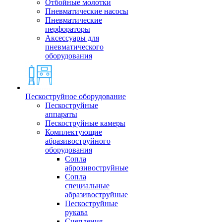
Отбойные молотки
Пневматические насосы
Пневматические
перфораторы
Аксессуары для
пневматического
оборудования
Пескоструйное оборудование
Пескоструйные
аппараты
Пескоструйные камеры
Комплектующие
абразивоструйного
оборудования
Сопла
аброзивоструйные
Сопла
специальные
абразивоструйные
Пескоструйные
рукава
Сцепления