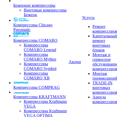
Бежецкие компрессоры
Винтовые компрессоры
Бежецк
Услуги
Компрессоры Chicago
Ремонт
Pneumatic
компрессоро
Капитальный
Компрессоры COMARO
ремонт
Компрессоры
винтовых
COMARO Legend
блоков
Компрессоры
Монтаж и
COMARO Mythos
сервисное
Акции
Компрессоры
обслуживани
COMARO Symbol
компрессоро
Компрессоры
Монтаж
COMARO XB
пневмолини
TRADE-IN
Компрессоры COMPRAG
винтовых
компрессоро
Компрессоры KRAFTMANN
Аренда
Компрессоры Kraftmann
компрессоро
VEGA
Компрессоры Kraftmann
VEGA OPTIMA