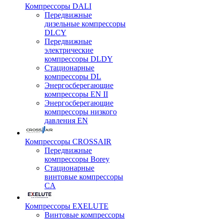
Компрессоры DALI
Передвижные
дизельные компрессоры
DLCY
Передвижные
электрические
компрессоры DLDY
Стационарные
компрессоры DL
Энергосберегающие
компрессоры EN II
Энергосберегающие
компрессоры низкого
давления EN
Компрессоры CROSSAIR
Передвижные
компрессоры Borey
Стационарные
винтовые компрессоры
CA
Компрессоры EXELUTE
Винтовые компрессоры