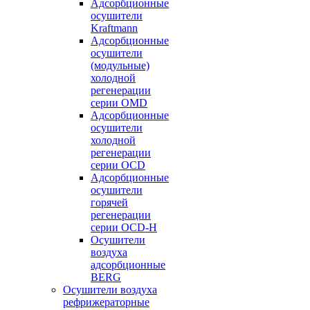
Адсорбционные
осушители
Kraftmann
Адсорбционные
осушители
(модульные)
холодной
регенерации
серии OMD
Адсорбционные
осушители
холодной
регенерации
серии OCD
Адсорбционные
осушители
горячей
регенерации
серии OСD-H
Осушители
воздуха
адсорбционные
BERG
Осушители воздуха
рефрижераторные