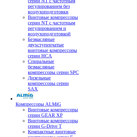
серии NT с частотным
регулированием без
воздухоподготовки
Винтовые компрессоры
серии NT с частотным
регулированием и
воздухоподготовкой
Безмасляные
двухступенчатые
винтовые компрессоры
серии HCA
Спиральные
безмасляные
компрессоры серии SPC
Дизельные
компрессоры серии
SAX
Компрессоры ALMiG
Винтовые компрессоры
серии GEAR XP
Винтовые компрессоры
серии G-Drive T
Компактные винтовые