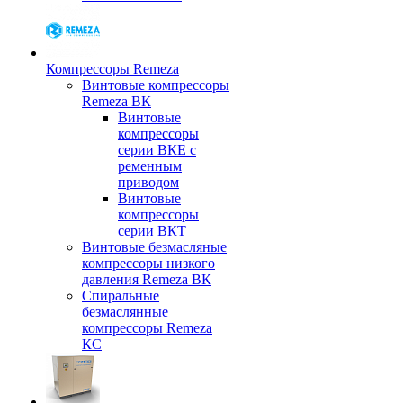
Компрессоры Remeza
Винтовые компрессоры
Remeza ВК
Винтовые
компрессоры
серии ВКЕ с
ременным
приводом
Винтовые
компрессоры
серии ВКТ
Винтовые безмасляные
компрессоры низкого
давления Remeza ВК
Спиральные
безмаслянные
компрессоры Remeza
КС