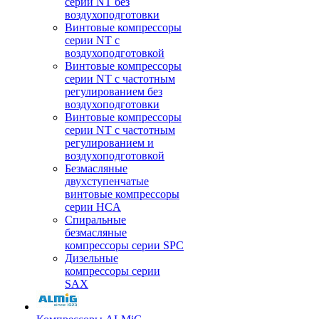
серии NT без
воздухоподготовки
Винтовые компрессоры
серии NT c
воздухоподготовкой
Винтовые компрессоры
серии NT с частотным
регулированием без
воздухоподготовки
Винтовые компрессоры
серии NT с частотным
регулированием и
воздухоподготовкой
Безмасляные
двухступенчатые
винтовые компрессоры
серии HCA
Спиральные
безмасляные
компрессоры серии SPC
Дизельные
компрессоры серии
SAX