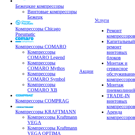
Бежецкие компрессоры
Винтовые компрессоры
Бежецк
Услуги
Компрессоры Chicago
Ремонт
Pneumatic
компрессоро
Капитальный
Компрессоры COMARO
ремонт
Компрессоры
винтовых
COMARO Legend
блоков
Компрессоры
Монтаж и
COMARO Mythos
сервисное
Акции
Компрессоры
обслуживани
COMARO Symbol
компрессоро
Компрессоры
Монтаж
COMARO XB
пневмолини
TRADE-IN
Компрессоры COMPRAG
винтовых
компрессоро
Компрессоры KRAFTMANN
Аренда
Компрессоры Kraftmann
компрессоро
VEGA
Компрессоры Kraftmann
VEGA OPTIMA