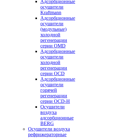
Адсорбционные
осушители
Kraftmann
Адсорбционные
осушители
(модульные)
холодной
регенерации
серии OMD
Адсорбционные
осушители
холодной
регенерации
серии OCD
Адсорбционные
осушители
горячей
регенерации
серии OСD-H
Осушители
воздуха
адсорбционные
BERG
Осушители воздуха
рефрижераторные