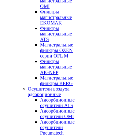
магистральные
OMI
Фильтры
магистральные
EKOMAK
Фильтры
магистральные
ATS
Магистральные
фильтры OZEN
серии OFL M
Фильтры
магистральные
AIGNEP
Магистральные
фильтры BERG
Осушители воздуха
адсорбционные
Адсорбционные
осушители ATS
Адсорбционные
осушители OMI
Адсорбционные
осушители
Pneumatech