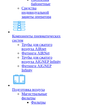
байонетные
Средства
индивидуальной
защиты оператора
Компоненты пневматических
систем
Трубы для сжатого
воздуха AIRnet
Фитинги AIRNet
Трубы для сжатого
воздуха AIGNEP Infinity
Фитинги AIGNEP
Infinity
Подготовка воздуха
Магистральные
фильтры
Фильтры