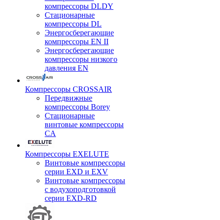
компрессоры DLDY
Стационарные
компрессоры DL
Энергосберегающие
компрессоры EN II
Энергосберегающие
компрессоры низкого
давления EN
Компрессоры CROSSAIR
Передвижные
компрессоры Borey
Стационарные
винтовые компрессоры
CA
Компрессоры EXELUTE
Винтовые компрессоры
серии EXD и EXV
Винтовые компрессоры
с водухоподготовкой
серии EXD-RD