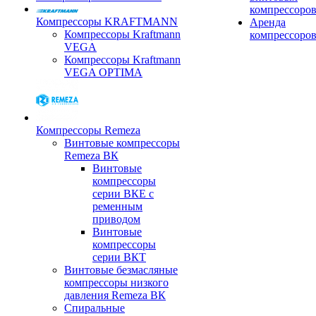
компрессоро
Компрессоры KRAFTMANN
Аренда
Компрессоры Kraftmann
компрессоро
VEGA
Компрессоры Kraftmann
VEGA OPTIMA
Компрессоры Remeza
Винтовые компрессоры
Remeza ВК
Винтовые
компрессоры
серии ВКЕ с
ременным
приводом
Винтовые
компрессоры
серии ВКТ
Винтовые безмасляные
компрессоры низкого
давления Remeza ВК
Спиральные