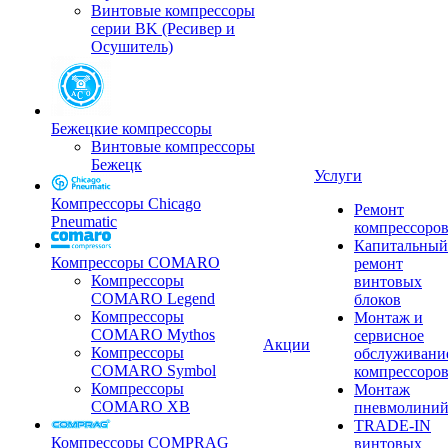
Винтовые компрессоры
серии BK (Ресивер и
Осушитель)
Бежецкие компрессоры
Винтовые компрессоры
Бежецк
Услуги
Компрессоры Chicago
Ремонт
Pneumatic
компрессоро
Капитальный
Компрессоры COMARO
ремонт
Компрессоры
винтовых
COMARO Legend
блоков
Компрессоры
Монтаж и
COMARO Mythos
сервисное
Акции
Компрессоры
обслуживани
COMARO Symbol
компрессоро
Компрессоры
Монтаж
COMARO XB
пневмолини
TRADE-IN
Компрессоры COMPRAG
винтовых