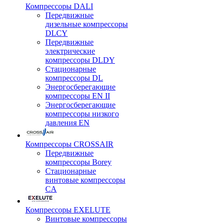
Компрессоры DALI
Передвижные
дизельные компрессоры
DLCY
Передвижные
электрические
компрессоры DLDY
Стационарные
компрессоры DL
Энергосберегающие
компрессоры EN II
Энергосберегающие
компрессоры низкого
давления EN
Компрессоры CROSSAIR
Передвижные
компрессоры Borey
Стационарные
винтовые компрессоры
CA
Компрессоры EXELUTE
Винтовые компрессоры