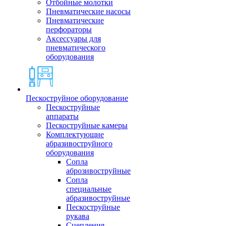
Отбойные молотки
Пневматические насосы
Пневматические
перфораторы
Аксессуары для
пневматического
оборудования
Пескоструйное оборудование
Пескоструйные
аппараты
Пескоструйные камеры
Комплектующие
абразивоструйного
оборудования
Сопла
аброзивоструйные
Сопла
специальные
абразивоструйные
Пескоструйные
рукава
Сцепления