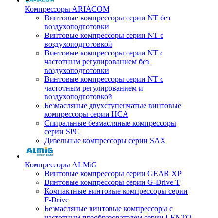
Компрессоры ARIACOM
Винтовые компрессоры серии NT без
воздухоподготовки
Винтовые компрессоры серии NT c
воздухоподготовкой
Винтовые компрессоры серии NT с
частотным регулированием без
воздухоподготовки
Винтовые компрессоры серии NT с
частотным регулированием и
воздухоподготовкой
Безмасляные двухступенчатые винтовые
компрессоры серии HCA
Спиральные безмасляные компрессоры
серии SPC
Дизельные компрессоры серии SAX
Компрессоры ALMiG
Винтовые компрессоры серии GEAR XP
Винтовые компрессоры серии G-Drive T
Компактные винтовые компрессоры серии
F-Drive
Безмасляные винтовые компрессоры с
частотным преобразователем серии LENTO