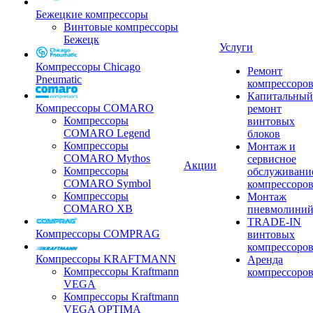
Бежецкие компрессоры
Винтовые компрессоры
Бежецк
Услуги
Компрессоры Chicago
Ремонт
Pneumatic
компрессоро
Капитальный
Компрессоры COMARO
ремонт
Компрессоры
винтовых
COMARO Legend
блоков
Компрессоры
Монтаж и
COMARO Mythos
сервисное
Акции
Компрессоры
обслуживани
COMARO Symbol
компрессоро
Компрессоры
Монтаж
COMARO XB
пневмолини
TRADE-IN
Компрессоры COMPRAG
винтовых
компрессоро
Компрессоры KRAFTMANN
Аренда
Компрессоры Kraftmann
компрессоро
VEGA
Компрессоры Kraftmann
VEGA OPTIMA