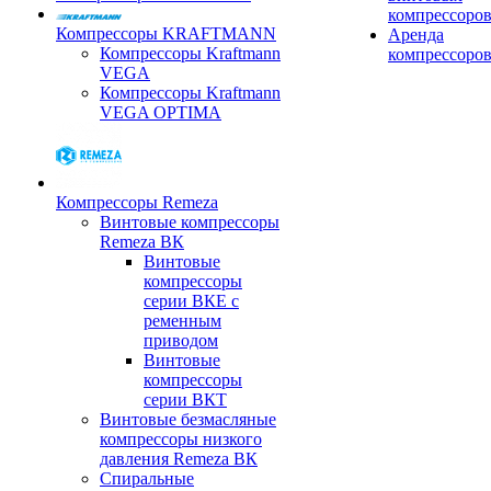
компрессоро
Компрессоры KRAFTMANN
Аренда
Компрессоры Kraftmann
компрессоро
VEGA
Компрессоры Kraftmann
VEGA OPTIMA
Компрессоры Remeza
Винтовые компрессоры
Remeza ВК
Винтовые
компрессоры
серии ВКЕ с
ременным
приводом
Винтовые
компрессоры
серии ВКТ
Винтовые безмасляные
компрессоры низкого
давления Remeza ВК
Спиральные