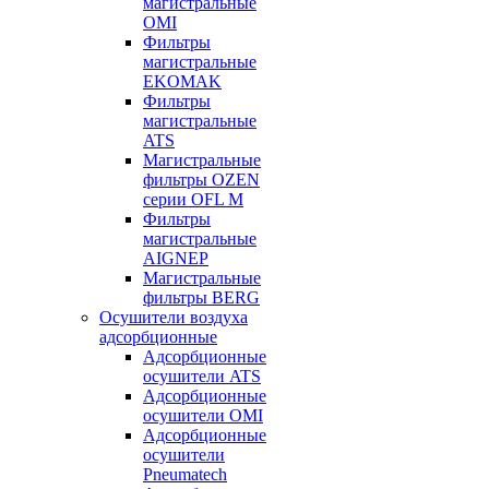
магистральные
OMI
Фильтры
магистральные
EKOMAK
Фильтры
магистральные
ATS
Магистральные
фильтры OZEN
серии OFL M
Фильтры
магистральные
AIGNEP
Магистральные
фильтры BERG
Осушители воздуха
адсорбционные
Адсорбционные
осушители ATS
Адсорбционные
осушители OMI
Адсорбционные
осушители
Pneumatech