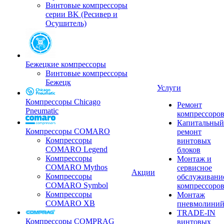
Винтовые компрессоры
серии BK (Ресивер и
Осушитель)
Бежецкие компрессоры
Винтовые компрессоры
Бежецк
Услуги
Компрессоры Chicago
Ремонт
Pneumatic
компрессоро
Капитальный
Компрессоры COMARO
ремонт
Компрессоры
винтовых
COMARO Legend
блоков
Компрессоры
Монтаж и
COMARO Mythos
сервисное
Акции
Компрессоры
обслуживани
COMARO Symbol
компрессоро
Компрессоры
Монтаж
COMARO XB
пневмолини
TRADE-IN
Компрессоры COMPRAG
винтовых