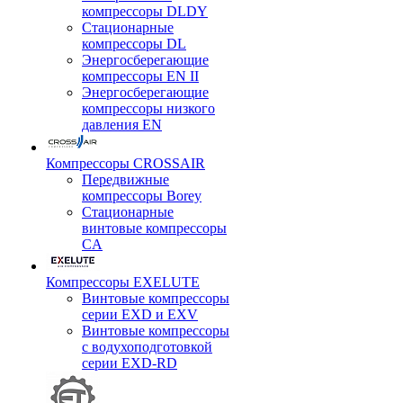
компрессоры DLDY
Стационарные
компрессоры DL
Энергосберегающие
компрессоры EN II
Энергосберегающие
компрессоры низкого
давления EN
Компрессоры CROSSAIR
Передвижные
компрессоры Borey
Стационарные
винтовые компрессоры
CA
Компрессоры EXELUTE
Винтовые компрессоры
серии EXD и EXV
Винтовые компрессоры
с водухоподготовкой
серии EXD-RD