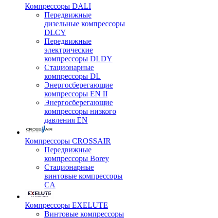
Компрессоры DALI
Передвижные
дизельные компрессоры
DLCY
Передвижные
электрические
компрессоры DLDY
Стационарные
компрессоры DL
Энергосберегающие
компрессоры EN II
Энергосберегающие
компрессоры низкого
давления EN
Компрессоры CROSSAIR
Передвижные
компрессоры Borey
Стационарные
винтовые компрессоры
CA
Компрессоры EXELUTE
Винтовые компрессоры