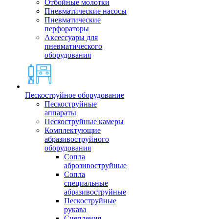
Отбойные молотки
Пневматические насосы
Пневматические
перфораторы
Аксессуары для
пневматического
оборудования
Пескоструйное оборудование
Пескоструйные
аппараты
Пескоструйные камеры
Комплектующие
абразивоструйного
оборудования
Сопла
аброзивоструйные
Сопла
специальные
абразивоструйные
Пескоструйные
рукава
Сцепления