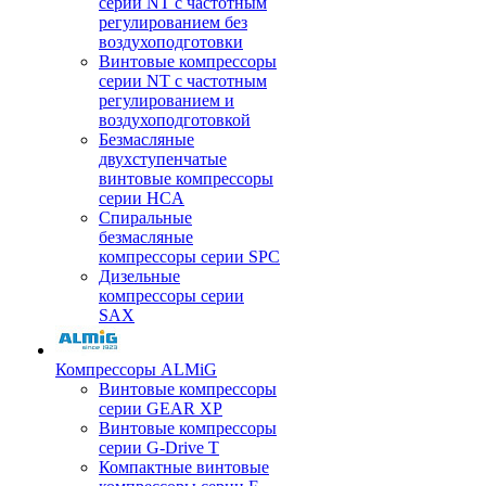
серии NT с частотным
регулированием без
воздухоподготовки
Винтовые компрессоры
серии NT с частотным
регулированием и
воздухоподготовкой
Безмасляные
двухступенчатые
винтовые компрессоры
серии HCA
Спиральные
безмасляные
компрессоры серии SPC
Дизельные
компрессоры серии
SAX
Компрессоры ALMiG
Винтовые компрессоры
серии GEAR XP
Винтовые компрессоры
серии G-Drive T
Компактные винтовые