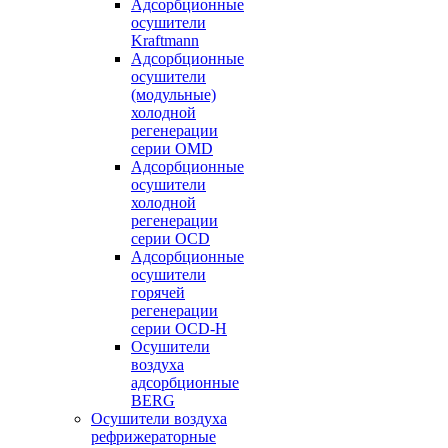
Адсорбционные
осушители
Kraftmann
Адсорбционные
осушители
(модульные)
холодной
регенерации
серии OMD
Адсорбционные
осушители
холодной
регенерации
серии OCD
Адсорбционные
осушители
горячей
регенерации
серии OСD-H
Осушители
воздуха
адсорбционные
BERG
Осушители воздуха
рефрижераторные