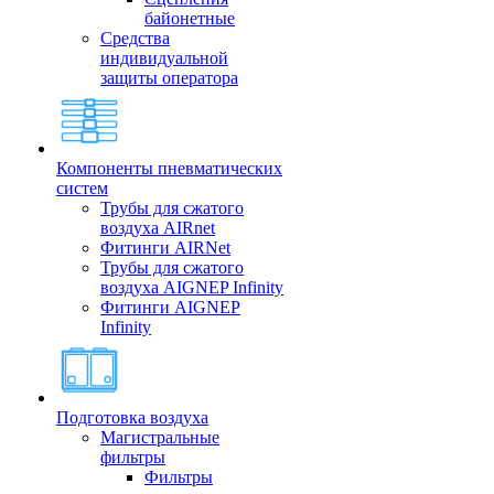
байонетные
Средства
индивидуальной
защиты оператора
Компоненты пневматических
систем
Трубы для сжатого
воздуха AIRnet
Фитинги AIRNet
Трубы для сжатого
воздуха AIGNEP Infinity
Фитинги AIGNEP
Infinity
Подготовка воздуха
Магистральные
фильтры
Фильтры