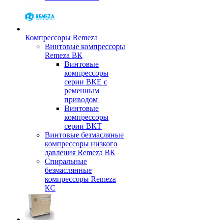
Компрессоры Remeza
Винтовые компрессоры
Remeza ВК
Винтовые
компрессоры
серии ВКЕ с
ременным
приводом
Винтовые
компрессоры
серии ВКТ
Винтовые безмасляные
компрессоры низкого
давления Remeza ВК
Спиральные
безмаслянные
компрессоры Remeza
КС