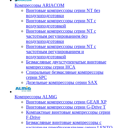
Компрессоры ARIACOM
Винтовые компрессоры серии NT без
воздухоподготовки
Винтовые компрессоры серии NT c
воздухоподготовкой
Винтовые компрессоры серии NT с
частотным регулированием без
воздухоподготовки
Винтовые компрессоры серии NT с
частотным регулированием и
воздухоподготовкой
Безмасляные двухступенчатые винтовые
компрессоры серии HCA
Спиральные безмасляные компрессоры
серии SPC
Дизельные компрессоры серии SAX
Компрессоры ALMiG
Винтовые компрессоры серии GEAR XP
Винтовые компрессоры серии G-Drive T
Компактные винтовые компрессоры серии
F-Drive
Безмасляные винтовые компрессоры с
частотным преобразователем серии LENTO