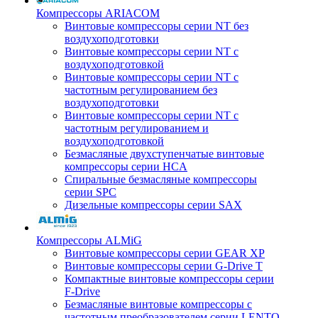
Компрессоры ARIACOM
Винтовые компрессоры серии NT без
воздухоподготовки
Винтовые компрессоры серии NT c
воздухоподготовкой
Винтовые компрессоры серии NT с
частотным регулированием без
воздухоподготовки
Винтовые компрессоры серии NT с
частотным регулированием и
воздухоподготовкой
Безмасляные двухступенчатые винтовые
компрессоры серии HCA
Спиральные безмасляные компрессоры
серии SPC
Дизельные компрессоры серии SAX
Компрессоры ALMiG
Винтовые компрессоры серии GEAR XP
Винтовые компрессоры серии G-Drive T
Компактные винтовые компрессоры серии
F-Drive
Безмасляные винтовые компрессоры с
частотным преобразователем серии LENTO