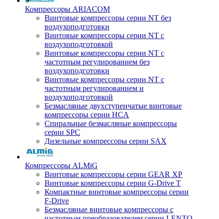
Компрессоры ARIACOM
Винтовые компрессоры серии NT без
воздухоподготовки
Винтовые компрессоры серии NT c
воздухоподготовкой
Винтовые компрессоры серии NT с
частотным регулированием без
воздухоподготовки
Винтовые компрессоры серии NT с
частотным регулированием и
воздухоподготовкой
Безмасляные двухступенчатые винтовые
компрессоры серии HCA
Спиральные безмасляные компрессоры
серии SPC
Дизельные компрессоры серии SAX
Компрессоры ALMiG
Винтовые компрессоры серии GEAR XP
Винтовые компрессоры серии G-Drive T
Компактные винтовые компрессоры серии
F-Drive
Безмасляные винтовые компрессоры с
частотным преобразователем серии LENTO