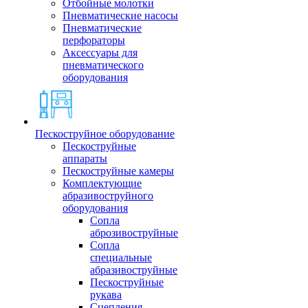
Отбойные молотки
Пневматические насосы
Пневматические
перфораторы
Аксессуары для
пневматического
оборудования
Пескоструйное оборудование
Пескоструйные
аппараты
Пескоструйные камеры
Комплектующие
абразивоструйного
оборудования
Сопла
аброзивоструйные
Сопла
специальные
абразивоструйные
Пескоструйные
рукава
Сцепления