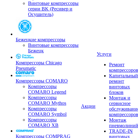
Винтовые компрессоры
серии BK (Ресивер и
Осушитель)
Бежецкие компрессоры
Винтовые компрессоры
Бежецк
Услуги
Компрессоры Chicago
Ремонт
Pneumatic
компрессоро
Капитальный
Компрессоры COMARO
ремонт
Компрессоры
винтовых
COMARO Legend
блоков
Компрессоры
Монтаж и
COMARO Mythos
сервисное
Акции
Компрессоры
обслуживани
COMARO Symbol
компрессоро
Компрессоры
Монтаж
COMARO XB
пневмолини
TRADE-IN
Компрессоры COMPRAG
винтовых