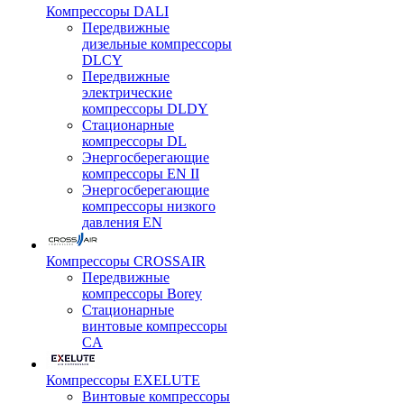
Компрессоры DALI
Передвижные
дизельные компрессоры
DLCY
Передвижные
электрические
компрессоры DLDY
Стационарные
компрессоры DL
Энергосберегающие
компрессоры EN II
Энергосберегающие
компрессоры низкого
давления EN
Компрессоры CROSSAIR
Передвижные
компрессоры Borey
Стационарные
винтовые компрессоры
CA
Компрессоры EXELUTE
Винтовые компрессоры