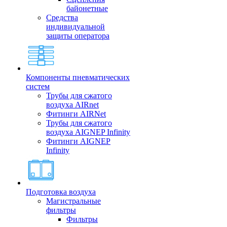
байонетные
Средства
индивидуальной
защиты оператора
Компоненты пневматических
систем
Трубы для сжатого
воздуха AIRnet
Фитинги AIRNet
Трубы для сжатого
воздуха AIGNEP Infinity
Фитинги AIGNEP
Infinity
Подготовка воздуха
Магистральные
фильтры
Фильтры