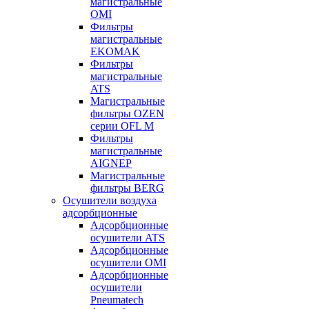
магистральные
OMI
Фильтры
магистральные
EKOMAK
Фильтры
магистральные
ATS
Магистральные
фильтры OZEN
серии OFL M
Фильтры
магистральные
AIGNEP
Магистральные
фильтры BERG
Осушители воздуха
адсорбционные
Адсорбционные
осушители ATS
Адсорбционные
осушители OMI
Адсорбционные
осушители
Pneumatech