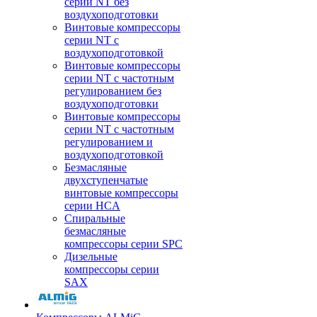
серии NT без
воздухоподготовки
Винтовые компрессоры
серии NT c
воздухоподготовкой
Винтовые компрессоры
серии NT с частотным
регулированием без
воздухоподготовки
Винтовые компрессоры
серии NT с частотным
регулированием и
воздухоподготовкой
Безмасляные
двухступенчатые
винтовые компрессоры
серии HCA
Спиральные
безмасляные
компрессоры серии SPC
Дизельные
компрессоры серии
SAX