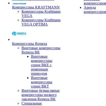
компрессоро
Компрессоры KRAFTMANN
Аренда
Компрессоры Kraftmann
компрессоро
VEGA
Компрессоры Kraftmann
VEGA OPTIMA
Компрессоры Remeza
Винтовые компрессоры
Remeza ВК
Винтовые
компрессоры
серии ВКЕ с
ременным
приводом
Винтовые
компрессоры
серии ВКТ
Винтовые безмасляные
компрессоры низкого
давления Remeza ВК
Спиральные