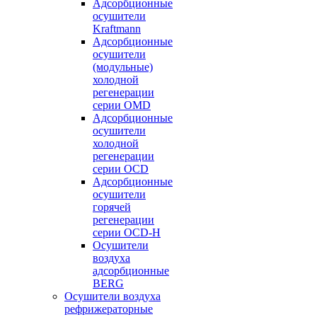
Адсорбционные
осушители
Kraftmann
Адсорбционные
осушители
(модульные)
холодной
регенерации
серии OMD
Адсорбционные
осушители
холодной
регенерации
серии OCD
Адсорбционные
осушители
горячей
регенерации
серии OСD-H
Осушители
воздуха
адсорбционные
BERG
Осушители воздуха
рефрижераторные