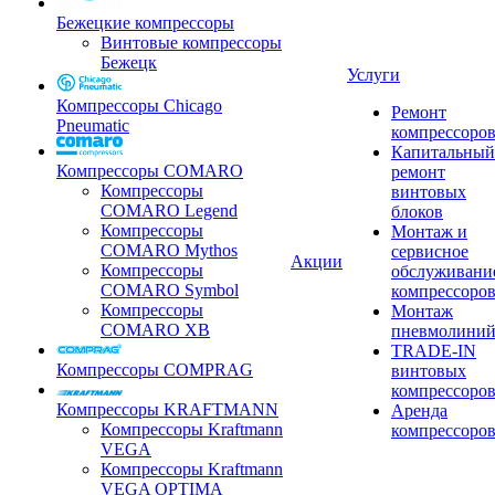
Бежецкие компрессоры
Винтовые компрессоры
Бежецк
Услуги
Компрессоры Chicago
Ремонт
Pneumatic
компрессоро
Капитальный
Компрессоры COMARO
ремонт
Компрессоры
винтовых
COMARO Legend
блоков
Компрессоры
Монтаж и
COMARO Mythos
сервисное
Акции
Компрессоры
обслуживани
COMARO Symbol
компрессоро
Компрессоры
Монтаж
COMARO XB
пневмолини
TRADE-IN
Компрессоры COMPRAG
винтовых
компрессоро
Компрессоры KRAFTMANN
Аренда
Компрессоры Kraftmann
компрессоро
VEGA
Компрессоры Kraftmann
VEGA OPTIMA