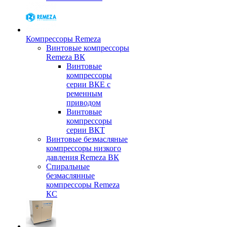
Компрессоры Remeza
Винтовые компрессоры
Remeza ВК
Винтовые
компрессоры
серии ВКЕ с
ременным
приводом
Винтовые
компрессоры
серии ВКТ
Винтовые безмасляные
компрессоры низкого
давления Remeza ВК
Спиральные
безмаслянные
компрессоры Remeza
КС