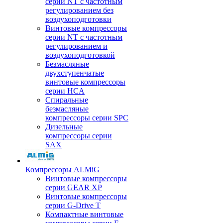
серии NT с частотным
регулированием без
воздухоподготовки
Винтовые компрессоры
серии NT с частотным
регулированием и
воздухоподготовкой
Безмасляные
двухступенчатые
винтовые компрессоры
серии HCA
Спиральные
безмасляные
компрессоры серии SPC
Дизельные
компрессоры серии
SAX
Компрессоры ALMiG
Винтовые компрессоры
серии GEAR XP
Винтовые компрессоры
серии G-Drive T
Компактные винтовые