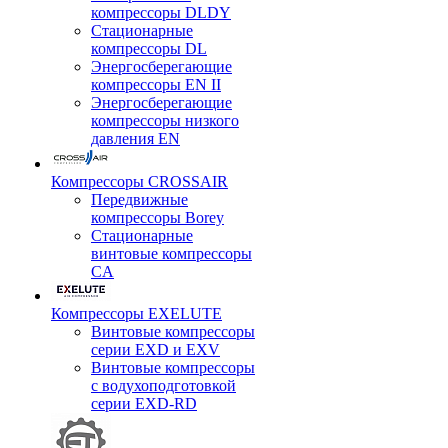
компрессоры DLDY
Стационарные
компрессоры DL
Энергосберегающие
компрессоры EN II
Энергосберегающие
компрессоры низкого
давления EN
Компрессоры CROSSAIR
Передвижные
компрессоры Borey
Стационарные
винтовые компрессоры
CA
Компрессоры EXELUTE
Винтовые компрессоры
серии EXD и EXV
Винтовые компрессоры
с водухоподготовкой
серии EXD-RD