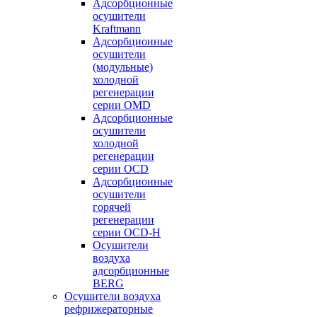
Адсорбционные
осушители
Kraftmann
Адсорбционные
осушители
(модульные)
холодной
регенерации
серии OMD
Адсорбционные
осушители
холодной
регенерации
серии OCD
Адсорбционные
осушители
горячей
регенерации
серии OСD-H
Осушители
воздуха
адсорбционные
BERG
Осушители воздуха
рефрижераторные