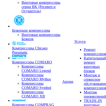
Винтовые компрессоры
серии BK (Ресивер и
Осушитель)
Бежецкие компрессоры
Винтовые компрессоры
Бежецк
Услуги
Компрессоры Chicago
Ремонт
Pneumatic
компрессоро
Капитальный
Компрессоры COMARO
ремонт
Компрессоры
винтовых
COMARO Legend
блоков
Компрессоры
Монтаж и
COMARO Mythos
сервисное
Акции
Компрессоры
обслуживани
COMARO Symbol
компрессоро
Компрессоры
Монтаж
COMARO XB
пневмолини
TRADE-IN
Компрессоры COMPRAG
винтовых