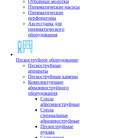
Отбойные молотки
Пневматические насосы
Пневматические
перфораторы
Аксессуары для
пневматического
оборудования
Пескоструйное оборудование
Пескоструйные
аппараты
Пескоструйные камеры
Комплектующие
абразивоструйного
оборудования
Сопла
аброзивоструйные
Сопла
специальные
абразивоструйные
Пескоструйные
рукава
Сцепления