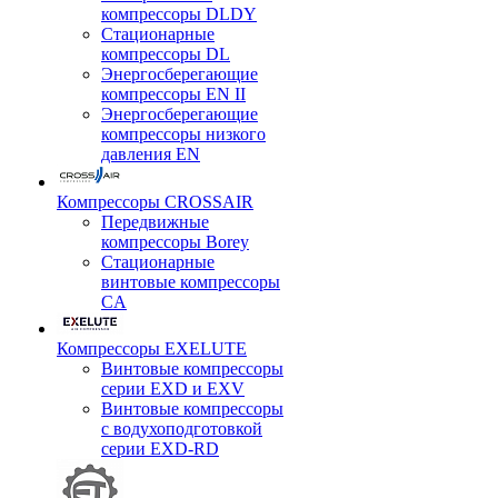
компрессоры DLDY
Стационарные
компрессоры DL
Энергосберегающие
компрессоры EN II
Энергосберегающие
компрессоры низкого
давления EN
Компрессоры CROSSAIR
Передвижные
компрессоры Borey
Стационарные
винтовые компрессоры
CA
Компрессоры EXELUTE
Винтовые компрессоры
серии EXD и EXV
Винтовые компрессоры
с водухоподготовкой
серии EXD-RD