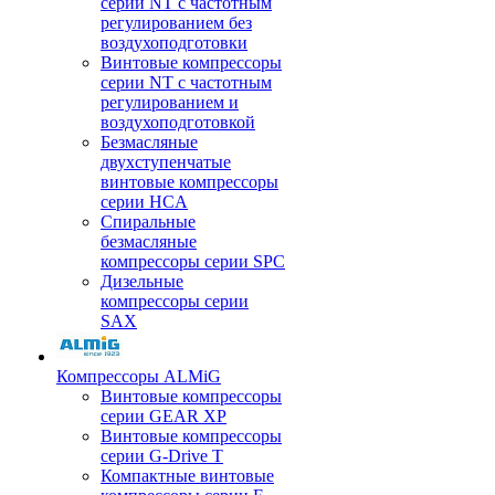
серии NT с частотным
регулированием без
воздухоподготовки
Винтовые компрессоры
серии NT с частотным
регулированием и
воздухоподготовкой
Безмасляные
двухступенчатые
винтовые компрессоры
серии HCA
Спиральные
безмасляные
компрессоры серии SPC
Дизельные
компрессоры серии
SAX
Компрессоры ALMiG
Винтовые компрессоры
серии GEAR XP
Винтовые компрессоры
серии G-Drive T
Компактные винтовые