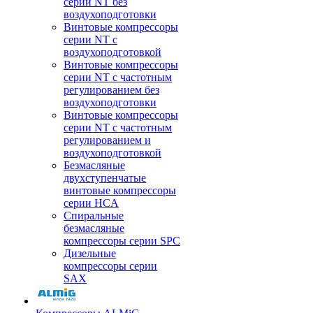
серии NT без
воздухоподготовки
Винтовые компрессоры
серии NT c
воздухоподготовкой
Винтовые компрессоры
серии NT с частотным
регулированием без
воздухоподготовки
Винтовые компрессоры
серии NT с частотным
регулированием и
воздухоподготовкой
Безмасляные
двухступенчатые
винтовые компрессоры
серии HCA
Спиральные
безмасляные
компрессоры серии SPC
Дизельные
компрессоры серии
SAX