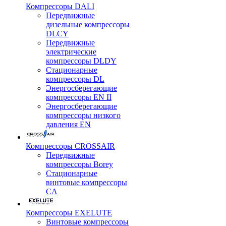
Компрессоры DALI
Передвижные
дизельные компрессоры
DLCY
Передвижные
электрические
компрессоры DLDY
Стационарные
компрессоры DL
Энергосберегающие
компрессоры EN II
Энергосберегающие
компрессоры низкого
давления EN
Компрессоры CROSSAIR
Передвижные
компрессоры Borey
Стационарные
винтовые компрессоры
CA
Компрессоры EXELUTE
Винтовые компрессоры