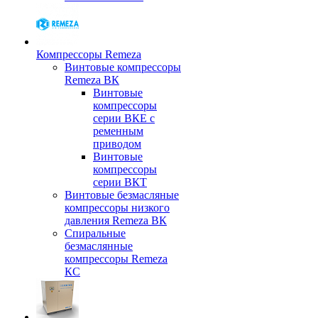
Компрессоры Remeza
Винтовые компрессоры
Remeza ВК
Винтовые
компрессоры
серии ВКЕ с
ременным
приводом
Винтовые
компрессоры
серии ВКТ
Винтовые безмасляные
компрессоры низкого
давления Remeza ВК
Спиральные
безмаслянные
компрессоры Remeza
КС