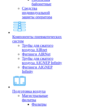
байонетные
Средства
индивидуальной
защиты оператора
Компоненты пневматических
систем
Трубы для сжатого
воздуха AIRnet
Фитинги AIRNet
Трубы для сжатого
воздуха AIGNEP Infinity
Фитинги AIGNEP
Infinity
Подготовка воздуха
Магистральные
фильтры
Фильтры