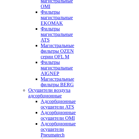
магистральные
OMI
Фильтры
магистральные
EKOMAK
Фильтры
магистральные
ATS
Магистральные
фильтры OZEN
серии OFL M
Фильтры
магистральные
AIGNEP
Магистральные
фильтры BERG
Осушители воздуха
адсорбционные
Адсорбционные
осушители ATS
Адсорбционные
осушители OMI
Адсорбционные
осушители
Pneumatech