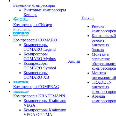
Бежецкие компрессоры
Винтовые компрессоры
Бежецк
Услуги
Компрессоры Chicago
Ремонт
Pneumatic
компрессоро
Капитальный
Компрессоры COMARO
ремонт
Компрессоры
винтовых
COMARO Legend
блоков
Компрессоры
Монтаж и
COMARO Mythos
сервисное
Акции
Компрессоры
обслуживани
COMARO Symbol
компрессоро
Компрессоры
Монтаж
COMARO XB
пневмолини
TRADE-IN
Компрессоры COMPRAG
винтовых
компрессоро
Компрессоры KRAFTMANN
Аренда
Компрессоры Kraftmann
компрессоро
VEGA
Компрессоры Kraftmann
VEGA OPTIMA