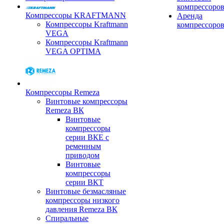
компрессоро
Компрессоры KRAFTMANN
Аренда
Компрессоры Kraftmann
компрессоро
VEGA
Компрессоры Kraftmann
VEGA OPTIMA
Компрессоры Remeza
Винтовые компрессоры
Remeza ВК
Винтовые
компрессоры
серии ВКЕ с
ременным
приводом
Винтовые
компрессоры
серии ВКТ
Винтовые безмасляные
компрессоры низкого
давления Remeza ВК
Спиральные