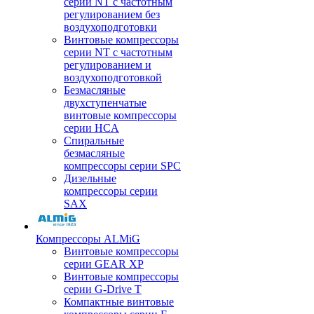
серии NT с частотным
регулированием без
воздухоподготовки
Винтовые компрессоры
серии NT с частотным
регулированием и
воздухоподготовкой
Безмасляные
двухступенчатые
винтовые компрессоры
серии HCA
Спиральные
безмасляные
компрессоры серии SPC
Дизельные
компрессоры серии
SAX
Компрессоры ALMiG
Винтовые компрессоры
серии GEAR XP
Винтовые компрессоры
серии G-Drive T
Компактные винтовые