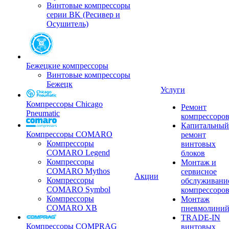
Винтовые компрессоры
серии BK (Ресивер и
Осушитель)
Бежецкие компрессоры
Винтовые компрессоры
Бежецк
Услуги
Компрессоры Chicago
Ремонт
Pneumatic
компрессоро
Капитальный
Компрессоры COMARO
ремонт
Компрессоры
винтовых
COMARO Legend
блоков
Компрессоры
Монтаж и
COMARO Mythos
сервисное
Акции
Компрессоры
обслуживани
COMARO Symbol
компрессоро
Компрессоры
Монтаж
COMARO XB
пневмолини
TRADE-IN
Компрессоры COMPRAG
винтовых