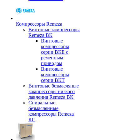
Компрессоры Remeza
Винтовые компрессоры
Remeza ВК
Винтовые
компрессоры
серии ВКЕ с
ременным
приводом
Винтовые
компрессоры
серии ВКТ
Винтовые безмасляные
компрессоры низкого
давления Remeza ВК
Спиральные
безмаслянные
компрессоры Remeza
КС