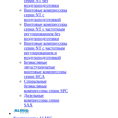
серии NT без
воздухоподготовки
Винтовые компрессоры
серии NT c
воздухоподготовкой
Винтовые компрессоры
серии NT с частотным
регулированием без
воздухоподготовки
Винтовые компрессоры
серии NT с частотным
регулированием и
воздухоподготовкой
Безмасляные
двухступенчатые
винтовые компрессоры
серии HCA
Спиральные
безмасляные
компрессоры серии SPC
Дизельные
компрессоры серии
SAX