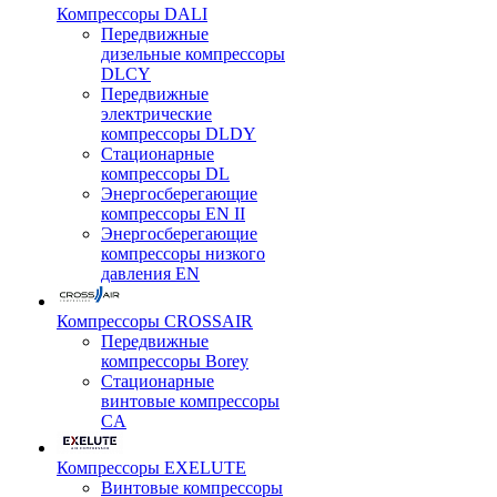
Компрессоры DALI
Передвижные
дизельные компрессоры
DLCY
Передвижные
электрические
компрессоры DLDY
Стационарные
компрессоры DL
Энергосберегающие
компрессоры EN II
Энергосберегающие
компрессоры низкого
давления EN
Компрессоры CROSSAIR
Передвижные
компрессоры Borey
Стационарные
винтовые компрессоры
CA
Компрессоры EXELUTE
Винтовые компрессоры