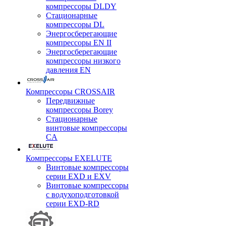
компрессоры DLDY
Стационарные
компрессоры DL
Энергосберегающие
компрессоры EN II
Энергосберегающие
компрессоры низкого
давления EN
Компрессоры CROSSAIR
Передвижные
компрессоры Borey
Стационарные
винтовые компрессоры
CA
Компрессоры EXELUTE
Винтовые компрессоры
серии EXD и EXV
Винтовые компрессоры
с водухоподготовкой
серии EXD-RD