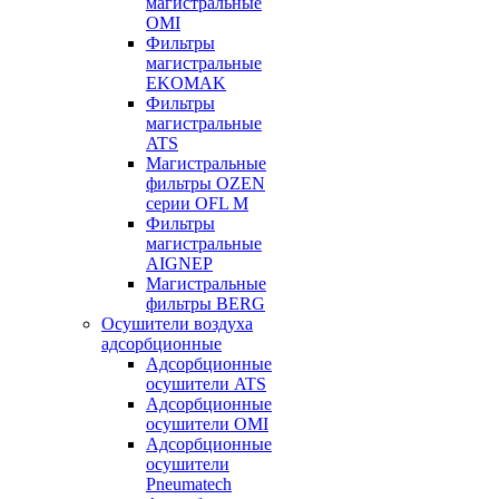
магистральные
OMI
Фильтры
магистральные
EKOMAK
Фильтры
магистральные
ATS
Магистральные
фильтры OZEN
серии OFL M
Фильтры
магистральные
AIGNEP
Магистральные
фильтры BERG
Осушители воздуха
адсорбционные
Адсорбционные
осушители ATS
Адсорбционные
осушители OMI
Адсорбционные
осушители
Pneumatech