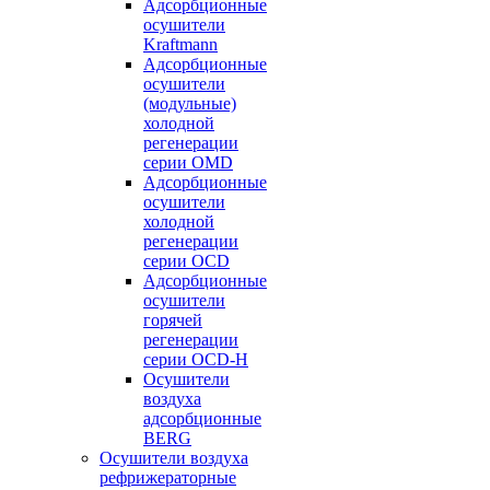
Адсорбционные
осушители
Kraftmann
Адсорбционные
осушители
(модульные)
холодной
регенерации
серии OMD
Адсорбционные
осушители
холодной
регенерации
серии OCD
Адсорбционные
осушители
горячей
регенерации
серии OСD-H
Осушители
воздуха
адсорбционные
BERG
Осушители воздуха
рефрижераторные