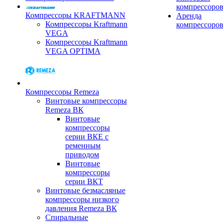
компрессоро
Компрессоры KRAFTMANN
Аренда
Компрессоры Kraftmann
компрессоро
VEGA
Компрессоры Kraftmann
VEGA OPTIMA
Компрессоры Remeza
Винтовые компрессоры
Remeza ВК
Винтовые
компрессоры
серии ВКЕ с
ременным
приводом
Винтовые
компрессоры
серии ВКТ
Винтовые безмасляные
компрессоры низкого
давления Remeza ВК
Спиральные