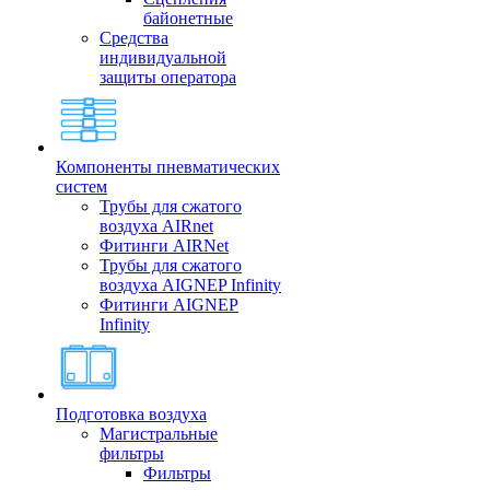
байонетные
Средства
индивидуальной
защиты оператора
Компоненты пневматических
систем
Трубы для сжатого
воздуха AIRnet
Фитинги AIRNet
Трубы для сжатого
воздуха AIGNEP Infinity
Фитинги AIGNEP
Infinity
Подготовка воздуха
Магистральные
фильтры
Фильтры