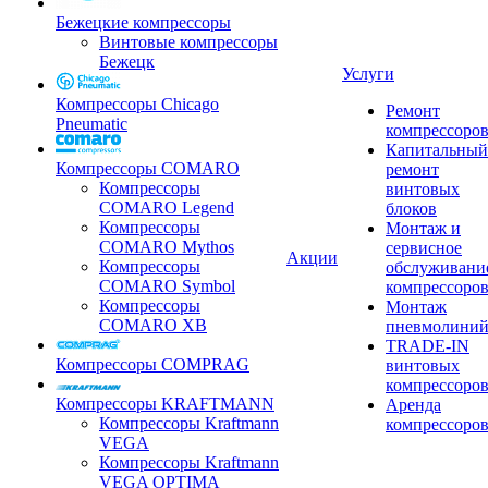
Бежецкие компрессоры
Винтовые компрессоры
Бежецк
Услуги
Компрессоры Chicago
Ремонт
Pneumatic
компрессоро
Капитальный
Компрессоры COMARO
ремонт
Компрессоры
винтовых
COMARO Legend
блоков
Компрессоры
Монтаж и
COMARO Mythos
сервисное
Акции
Компрессоры
обслуживани
COMARO Symbol
компрессоро
Компрессоры
Монтаж
COMARO XB
пневмолини
TRADE-IN
Компрессоры COMPRAG
винтовых
компрессоро
Компрессоры KRAFTMANN
Аренда
Компрессоры Kraftmann
компрессоро
VEGA
Компрессоры Kraftmann
VEGA OPTIMA