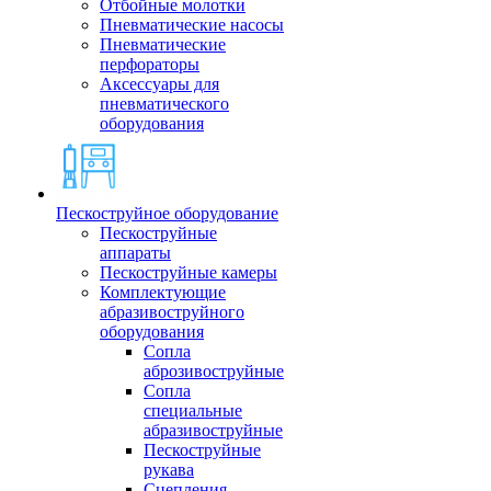
Отбойные молотки
Пневматические насосы
Пневматические
перфораторы
Аксессуары для
пневматического
оборудования
Пескоструйное оборудование
Пескоструйные
аппараты
Пескоструйные камеры
Комплектующие
абразивоструйного
оборудования
Сопла
аброзивоструйные
Сопла
специальные
абразивоструйные
Пескоструйные
рукава
Сцепления