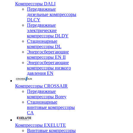
Компрессоры DALI
Передвижные
дизельные компрессоры
DLCY
Передвижные
электрические
компрессоры DLDY
Стационарные
компрессоры DL
Энергосберегающие
компрессоры EN II
Энергосберегающие
компрессоры низкого
давления EN
Компрессоры CROSSAIR
Передвижные
компрессоры Borey
Стационарные
винтовые компрессоры
CA
Компрессоры EXELUTE
Винтовые компрессоры