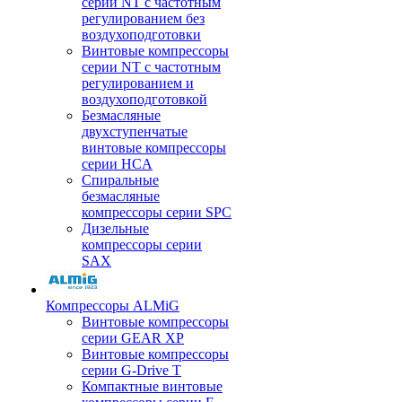
серии NT с частотным
регулированием без
воздухоподготовки
Винтовые компрессоры
серии NT с частотным
регулированием и
воздухоподготовкой
Безмасляные
двухступенчатые
винтовые компрессоры
серии HCA
Спиральные
безмасляные
компрессоры серии SPC
Дизельные
компрессоры серии
SAX
Компрессоры ALMiG
Винтовые компрессоры
серии GEAR XP
Винтовые компрессоры
серии G-Drive T
Компактные винтовые