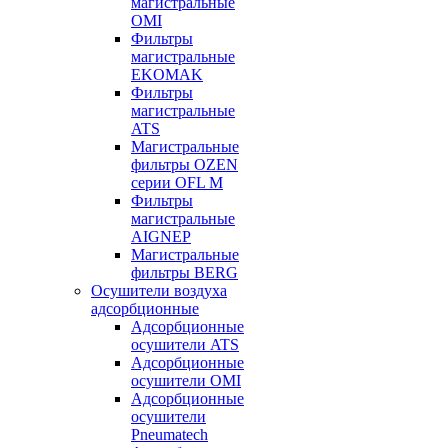
магистральные
OMI
Фильтры
магистральные
EKOMAK
Фильтры
магистральные
ATS
Магистральные
фильтры OZEN
серии OFL M
Фильтры
магистральные
AIGNEP
Магистральные
фильтры BERG
Осушители воздуха
адсорбционные
Адсорбционные
осушители ATS
Адсорбционные
осушители OMI
Адсорбционные
осушители
Pneumatech