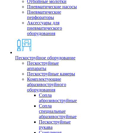
Отбойные молотки
Пневматические насосы
Пневматические
перфораторы
Аксессуары для
пневматического
оборудования
Пескоструйное оборудование
Пескоструйные
аппараты
Пескоструйные камеры
Комплектующие
абразивоструйного
оборудования
Сопла
аброзивоструйные
Сопла
специальные
абразивоструйные
Пескоструйные
рукава
Сцепления