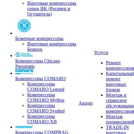
Винтовые компрессоры
серии BK (Ресивер и
Осушитель)
Бежецкие компрессоры
Винтовые компрессоры
Бежецк
Услуги
Компрессоры Chicago
Ремонт
Pneumatic
компрессоро
Капитальный
Компрессоры COMARO
ремонт
Компрессоры
винтовых
COMARO Legend
блоков
Компрессоры
Монтаж и
COMARO Mythos
сервисное
Акции
Компрессоры
обслуживани
COMARO Symbol
компрессоро
Компрессоры
Монтаж
COMARO XB
пневмолини
TRADE-IN
Компрессоры COMPRAG
винтовых