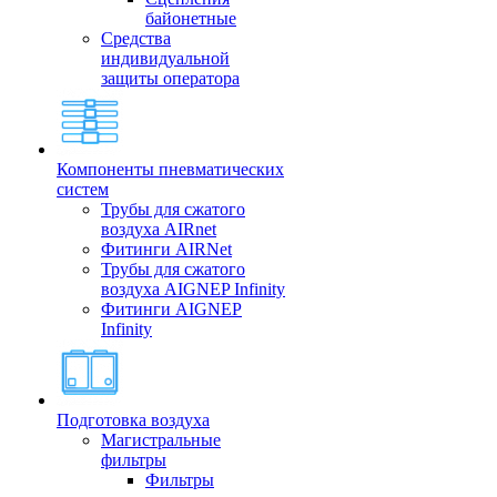
байонетные
Средства
индивидуальной
защиты оператора
Компоненты пневматических
систем
Трубы для сжатого
воздуха AIRnet
Фитинги AIRNet
Трубы для сжатого
воздуха AIGNEP Infinity
Фитинги AIGNEP
Infinity
Подготовка воздуха
Магистральные
фильтры
Фильтры