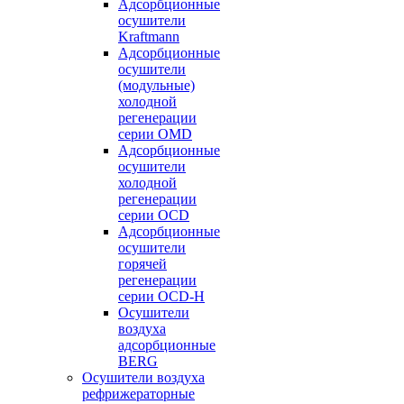
Адсорбционные
осушители
Kraftmann
Адсорбционные
осушители
(модульные)
холодной
регенерации
серии OMD
Адсорбционные
осушители
холодной
регенерации
серии OCD
Адсорбционные
осушители
горячей
регенерации
серии OСD-H
Осушители
воздуха
адсорбционные
BERG
Осушители воздуха
рефрижераторные