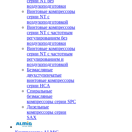
серии NT без
воздухоподготовки
Винтовые компрессоры
серии NT c
воздухоподготовкой
Винтовые компрессоры
серии NT с частотным
регулированием без
воздухоподготовки
Винтовые компрессоры
серии NT с частотным
регулированием и
воздухоподготовкой
Безмасляные
двухступенчатые
винтовые компрессоры
серии HCA
Спиральные
безмасляные
компрессоры серии SPC
Дизельные
компрессоры серии
SAX