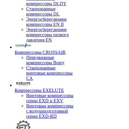
компрессоры DLDY
Стационарные
компрессоры DL
Энергосберегающие
компрессоры EN II
Энергосберегающие
компрессоры низкого
давления EN
Компрессоры CROSSAIR
Передвижные
компрессоры Borey
Стационарные
винтовые компрессоры
CA
Компрессоры EXELUTE
Винтовые компрессоры
серии EXD и EXV
Винтовые компрессоры
с водухоподготовкой
серии EXD-RD