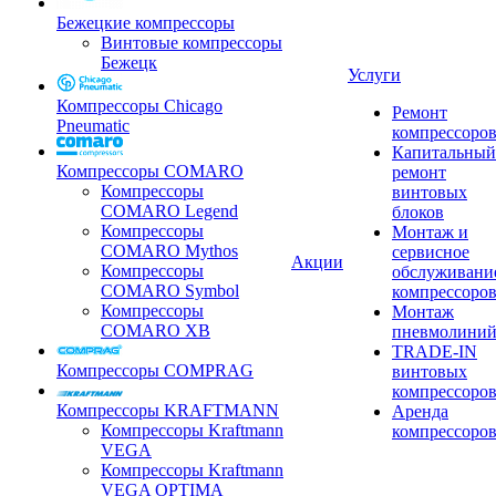
Бежецкие компрессоры
Винтовые компрессоры
Бежецк
Услуги
Компрессоры Chicago
Ремонт
Pneumatic
компрессоро
Капитальный
Компрессоры COMARO
ремонт
Компрессоры
винтовых
COMARO Legend
блоков
Компрессоры
Монтаж и
COMARO Mythos
сервисное
Акции
Компрессоры
обслуживани
COMARO Symbol
компрессоро
Компрессоры
Монтаж
COMARO XB
пневмолини
TRADE-IN
Компрессоры COMPRAG
винтовых
компрессоро
Компрессоры KRAFTMANN
Аренда
Компрессоры Kraftmann
компрессоро
VEGA
Компрессоры Kraftmann
VEGA OPTIMA