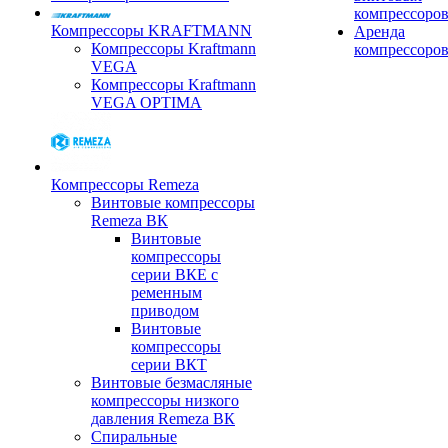
компрессоро
Компрессоры KRAFTMANN
Аренда
Компрессоры Kraftmann
компрессоро
VEGA
Компрессоры Kraftmann
VEGA OPTIMA
Компрессоры Remeza
Винтовые компрессоры
Remeza ВК
Винтовые
компрессоры
серии ВКЕ с
ременным
приводом
Винтовые
компрессоры
серии ВКТ
Винтовые безмасляные
компрессоры низкого
давления Remeza ВК
Спиральные