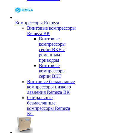
Компрессоры Remeza
Винтовые компрессоры
Remeza ВК
Винтовые
компрессоры
серии ВКЕ с
ременным
приводом
Винтовые
компрессоры
серии ВКТ
Винтовые безмасляные
компрессоры низкого
давления Remeza ВК
Спиральные
безмаслянные
компрессоры Remeza
КС