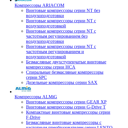
Компрессоры ARIACOM
Винтовые компрессоры серии NT без
воздухоподготовки
Винтовые компрессоры серии NT c
воздухоподготовкой
Винтовые компрессоры серии NT с
частотным регулированием без
воздухоподготовки
Винтовые компрессоры серии NT с
частотным регулированием и
воздухоподготовкой
Безмасляные двухступенчатые винтовые
компрессоры серии HCA
Спиральные безмасляные компрессоры
серии SPC
Дизельные компрессоры серии SAX
Компрессоры ALMiG
Винтовые компрессоры серии GEAR XP
Винтовые компрессоры серии G-Drive T
Компактные винтовые компрессоры серии
F-Drive
Безмасляные винтовые компрессоры с
частотным преобразователем серии LENTO