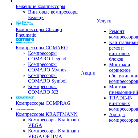
Бежецкие компрессоры
Винтовые компрессоры
Бежецк
Услуги
Компрессоры Chicago
Ремонт
Pneumatic
компрессоро
Капитальный
Компрессоры COMARO
ремонт
Компрессоры
винтовых
COMARO Legend
блоков
Компрессоры
Монтаж и
COMARO Mythos
сервисное
Акции
Компрессоры
обслуживани
COMARO Symbol
компрессоро
Компрессоры
Монтаж
COMARO XB
пневмолини
TRADE-IN
Компрессоры COMPRAG
винтовых
компрессоро
Компрессоры KRAFTMANN
Аренда
Компрессоры Kraftmann
компрессоро
VEGA
Компрессоры Kraftmann
VEGA OPTIMA