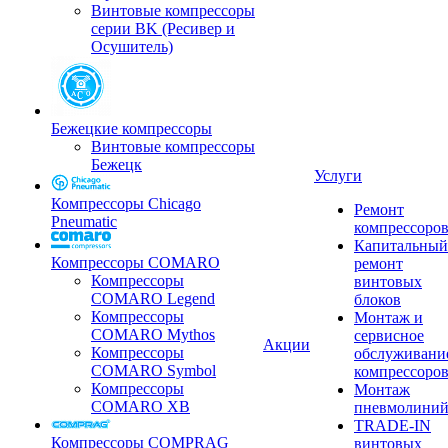
Винтовые компрессоры
серии BK (Ресивер и
Осушитель)
Бежецкие компрессоры
Винтовые компрессоры
Бежецк
Услуги
Компрессоры Chicago
Ремонт
Pneumatic
компрессоро
Капитальный
Компрессоры COMARO
ремонт
Компрессоры
винтовых
COMARO Legend
блоков
Компрессоры
Монтаж и
COMARO Mythos
сервисное
Акции
Компрессоры
обслуживани
COMARO Symbol
компрессоро
Компрессоры
Монтаж
COMARO XB
пневмолини
TRADE-IN
Компрессоры COMPRAG
винтовых