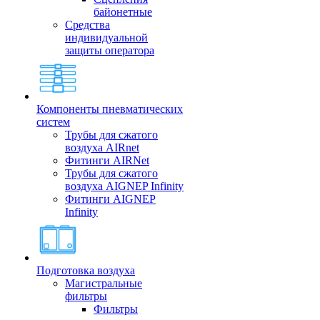
байонетные
Средства
индивидуальной
защиты оператора
Компоненты пневматических
систем
Трубы для сжатого
воздуха AIRnet
Фитинги AIRNet
Трубы для сжатого
воздуха AIGNEP Infinity
Фитинги AIGNEP
Infinity
Подготовка воздуха
Магистральные
фильтры
Фильтры