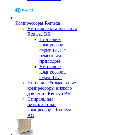
Компрессоры Remeza
Винтовые компрессоры
Remeza ВК
Винтовые
компрессоры
серии ВКЕ с
ременным
приводом
Винтовые
компрессоры
серии ВКТ
Винтовые безмасляные
компрессоры низкого
давления Remeza ВК
Спиральные
безмаслянные
компрессоры Remeza
КС