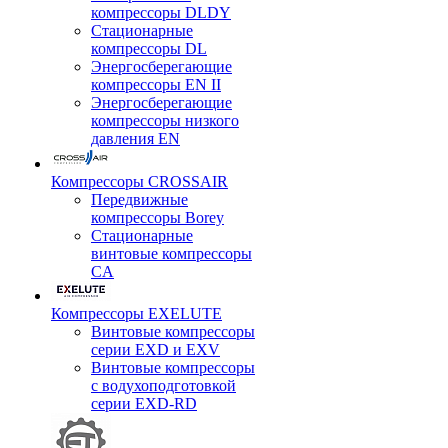
компрессоры DLDY
Стационарные
компрессоры DL
Энергосберегающие
компрессоры EN II
Энергосберегающие
компрессоры низкого
давления EN
Компрессоры CROSSAIR
Передвижные
компрессоры Borey
Стационарные
винтовые компрессоры
CA
Компрессоры EXELUTE
Винтовые компрессоры
серии EXD и EXV
Винтовые компрессоры
с водухоподготовкой
серии EXD-RD