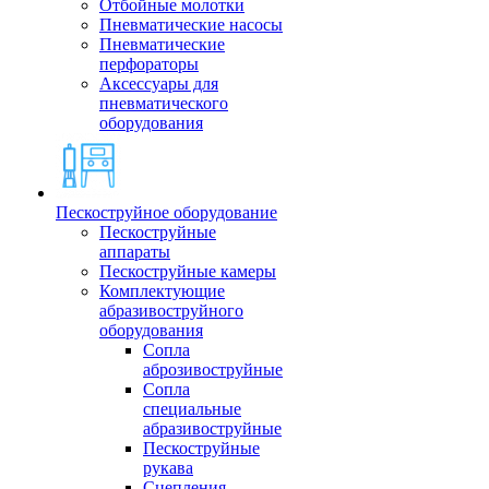
Отбойные молотки
Пневматические насосы
Пневматические
перфораторы
Аксессуары для
пневматического
оборудования
Пескоструйное оборудование
Пескоструйные
аппараты
Пескоструйные камеры
Комплектующие
абразивоструйного
оборудования
Сопла
аброзивоструйные
Сопла
специальные
абразивоструйные
Пескоструйные
рукава
Сцепления