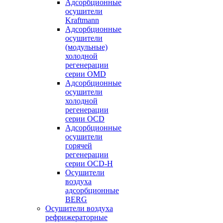
Адсорбционные
осушители
Kraftmann
Адсорбционные
осушители
(модульные)
холодной
регенерации
серии OMD
Адсорбционные
осушители
холодной
регенерации
серии OCD
Адсорбционные
осушители
горячей
регенерации
серии OСD-H
Осушители
воздуха
адсорбционные
BERG
Осушители воздуха
рефрижераторные