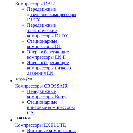
Компрессоры DALI
Передвижные
дизельные компрессоры
DLCY
Передвижные
электрические
компрессоры DLDY
Стационарные
компрессоры DL
Энергосберегающие
компрессоры EN II
Энергосберегающие
компрессоры низкого
давления EN
Компрессоры CROSSAIR
Передвижные
компрессоры Borey
Стационарные
винтовые компрессоры
CA
Компрессоры EXELUTE
Винтовые компрессоры