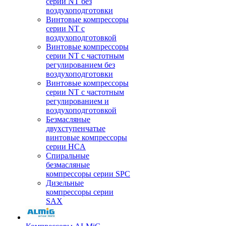
серии NT без
воздухоподготовки
Винтовые компрессоры
серии NT c
воздухоподготовкой
Винтовые компрессоры
серии NT с частотным
регулированием без
воздухоподготовки
Винтовые компрессоры
серии NT с частотным
регулированием и
воздухоподготовкой
Безмасляные
двухступенчатые
винтовые компрессоры
серии HCA
Спиральные
безмасляные
компрессоры серии SPC
Дизельные
компрессоры серии
SAX