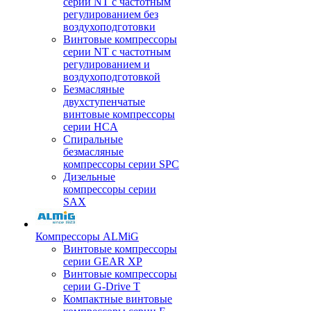
серии NT с частотным
регулированием без
воздухоподготовки
Винтовые компрессоры
серии NT с частотным
регулированием и
воздухоподготовкой
Безмасляные
двухступенчатые
винтовые компрессоры
серии HCA
Спиральные
безмасляные
компрессоры серии SPC
Дизельные
компрессоры серии
SAX
Компрессоры ALMiG
Винтовые компрессоры
серии GEAR XP
Винтовые компрессоры
серии G-Drive T
Компактные винтовые