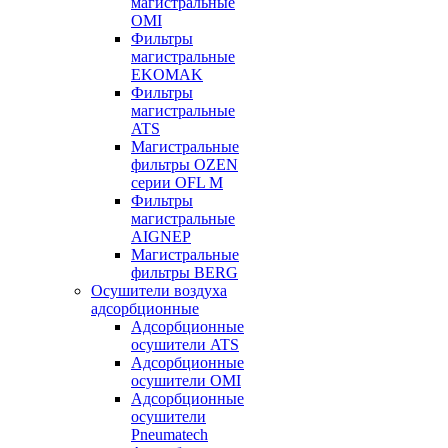
магистральные
OMI
Фильтры
магистральные
EKOMAK
Фильтры
магистральные
ATS
Магистральные
фильтры OZEN
серии OFL M
Фильтры
магистральные
AIGNEP
Магистральные
фильтры BERG
Осушители воздуха
адсорбционные
Адсорбционные
осушители ATS
Адсорбционные
осушители OMI
Адсорбционные
осушители
Pneumatech