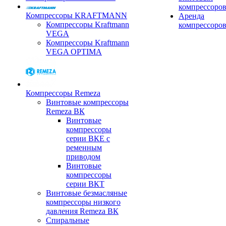
компрессоро
Компрессоры KRAFTMANN
Аренда
Компрессоры Kraftmann
компрессоро
VEGA
Компрессоры Kraftmann
VEGA OPTIMA
Компрессоры Remeza
Винтовые компрессоры
Remeza ВК
Винтовые
компрессоры
серии ВКЕ с
ременным
приводом
Винтовые
компрессоры
серии ВКТ
Винтовые безмасляные
компрессоры низкого
давления Remeza ВК
Спиральные