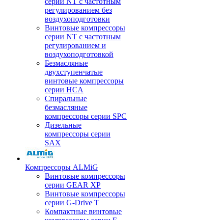
серии NT с частотным
регулированием без
воздухоподготовки
Винтовые компрессоры
серии NT с частотным
регулированием и
воздухоподготовкой
Безмасляные
двухступенчатые
винтовые компрессоры
серии HCA
Спиральные
безмасляные
компрессоры серии SPC
Дизельные
компрессоры серии
SAX
Компрессоры ALMiG
Винтовые компрессоры
серии GEAR XP
Винтовые компрессоры
серии G-Drive T
Компактные винтовые