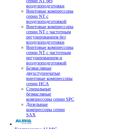
серии NT без
воздухоподготовки
Винтовые компрессоры
серии NT c
воздухоподготовкой
Винтовые компрессоры
серии NT с частотным
регулированием без
воздухоподготовки
Винтовые компрессоры
серии NT с частотным
регулированием и
воздухоподготовкой
Безмасляные
двухступенчатые
винтовые компрессоры
серии HCA
Спиральные
безмасляные
компрессоры серии SPC
Дизельные
компрессоры серии
SAX