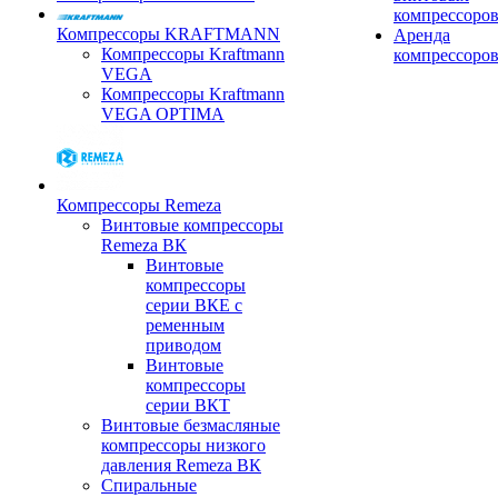
компрессоро
Компрессоры KRAFTMANN
Аренда
Компрессоры Kraftmann
компрессоро
VEGA
Компрессоры Kraftmann
VEGA OPTIMA
Компрессоры Remeza
Винтовые компрессоры
Remeza ВК
Винтовые
компрессоры
серии ВКЕ с
ременным
приводом
Винтовые
компрессоры
серии ВКТ
Винтовые безмасляные
компрессоры низкого
давления Remeza ВК
Спиральные