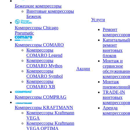
Бежецкие компрессоры
Винтовые компрессоры
Бежецк
Услуги
Компрессоры Chicago
Ремонт
Pneumatic
компрессоро
Капитальный
Компрессоры COMARO
ремонт
Компрессоры
винтовых
COMARO Legend
блоков
Компрессоры
Монтаж и
COMARO Mythos
сервисное
Акции
Компрессоры
обслуживани
COMARO Symbol
компрессоро
Компрессоры
Монтаж
COMARO XB
пневмолини
TRADE-IN
Компрессоры COMPRAG
винтовых
компрессоро
Компрессоры KRAFTMANN
Аренда
Компрессоры Kraftmann
компрессоро
VEGA
Компрессоры Kraftmann
VEGA OPTIMA