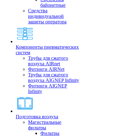
байонетные
Средства
индивидуальной
защиты оператора
Компоненты пневматических
систем
Трубы для сжатого
воздуха AIRnet
Фитинги AIRNet
Трубы для сжатого
воздуха AIGNEP Infinity
Фитинги AIGNEP
Infinity
Подготовка воздуха
Магистральные
фильтры
Фильтры