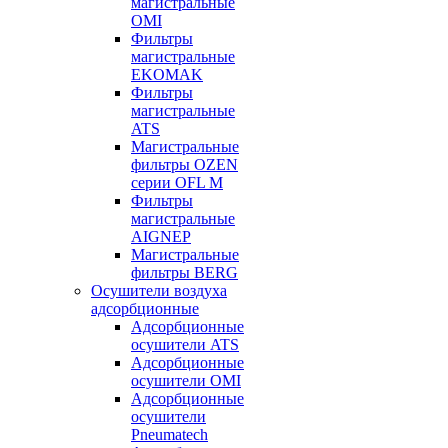
магистральные
OMI
Фильтры
магистральные
EKOMAK
Фильтры
магистральные
ATS
Магистральные
фильтры OZEN
серии OFL M
Фильтры
магистральные
AIGNEP
Магистральные
фильтры BERG
Осушители воздуха
адсорбционные
Адсорбционные
осушители ATS
Адсорбционные
осушители OMI
Адсорбционные
осушители
Pneumatech