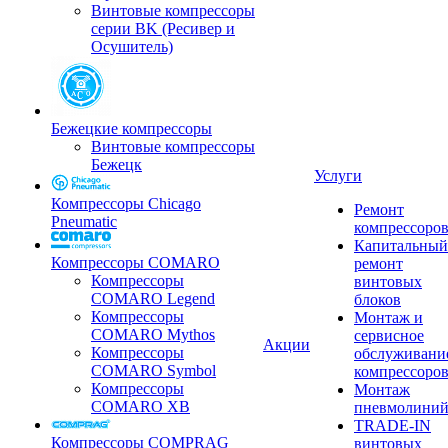
Винтовые компрессоры
серии BK (Ресивер и
Осушитель)
Бежецкие компрессоры
Винтовые компрессоры
Бежецк
Услуги
Компрессоры Chicago
Ремонт
Pneumatic
компрессоро
Капитальный
Компрессоры COMARO
ремонт
Компрессоры
винтовых
COMARO Legend
блоков
Компрессоры
Монтаж и
COMARO Mythos
сервисное
Акции
Компрессоры
обслуживани
COMARO Symbol
компрессоро
Компрессоры
Монтаж
COMARO XB
пневмолини
TRADE-IN
Компрессоры COMPRAG
винтовых