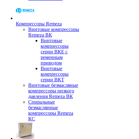
Компрессоры Remeza
Винтовые компрессоры
Remeza ВК
Винтовые
компрессоры
серии ВКЕ с
ременным
приводом
Винтовые
компрессоры
серии ВКТ
Винтовые безмасляные
компрессоры низкого
давления Remeza ВК
Спиральные
безмаслянные
компрессоры Remeza
КС