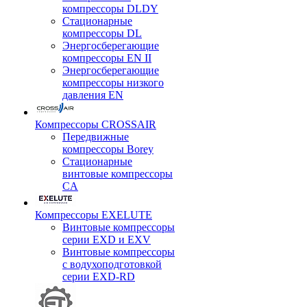
компрессоры DLDY
Стационарные
компрессоры DL
Энергосберегающие
компрессоры EN II
Энергосберегающие
компрессоры низкого
давления EN
Компрессоры CROSSAIR
Передвижные
компрессоры Borey
Стационарные
винтовые компрессоры
CA
Компрессоры EXELUTE
Винтовые компрессоры
серии EXD и EXV
Винтовые компрессоры
с водухоподготовкой
серии EXD-RD