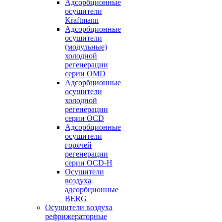
Адсорбционные
осушители
Kraftmann
Адсорбционные
осушители
(модульные)
холодной
регенерации
серии OMD
Адсорбционные
осушители
холодной
регенерации
серии OCD
Адсорбционные
осушители
горячей
регенерации
серии OСD-H
Осушители
воздуха
адсорбционные
BERG
Осушители воздуха
рефрижераторные