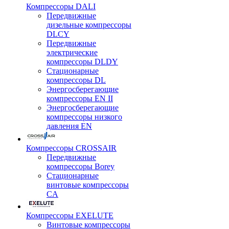
Компрессоры DALI
Передвижные
дизельные компрессоры
DLCY
Передвижные
электрические
компрессоры DLDY
Стационарные
компрессоры DL
Энергосберегающие
компрессоры EN II
Энергосберегающие
компрессоры низкого
давления EN
Компрессоры CROSSAIR
Передвижные
компрессоры Borey
Стационарные
винтовые компрессоры
CA
Компрессоры EXELUTE
Винтовые компрессоры