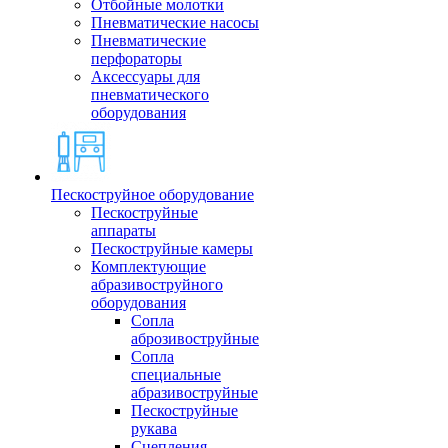
Отбойные молотки
Пневматические насосы
Пневматические
перфораторы
Аксессуары для
пневматического
оборудования
Пескоструйное оборудование
Пескоструйные
аппараты
Пескоструйные камеры
Комплектующие
абразивоструйного
оборудования
Сопла
аброзивоструйные
Сопла
специальные
абразивоструйные
Пескоструйные
рукава
Сцепления