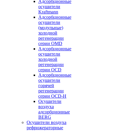
Адсорбционные
осушители
Kraftmann
Адсорбционные
осушители
(модульные)
холодной
регенерации
серии OMD
Адсорбционные
осушители
холодной
регенерации
серии OCD
Адсорбционные
осушители
горячей
регенерации
серии OСD-H
Осушители
воздуха
адсорбционные
BERG
Осушители воздуха
рефрижераторные