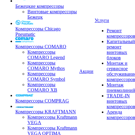
Бежецкие компрессоры
Винтовые компрессоры
Бежецк
Услуги
Компрессоры Chicago
Ремонт
Pneumatic
компрессоро
Капитальный
Компрессоры COMARO
ремонт
Компрессоры
винтовых
COMARO Legend
блоков
Компрессоры
Монтаж и
COMARO Mythos
сервисное
Акции
Компрессоры
обслуживани
COMARO Symbol
компрессоро
Компрессоры
Монтаж
COMARO XB
пневмолини
TRADE-IN
Компрессоры COMPRAG
винтовых
компрессоро
Компрессоры KRAFTMANN
Аренда
Компрессоры Kraftmann
компрессоро
VEGA
Компрессоры Kraftmann
VEGA OPTIMA