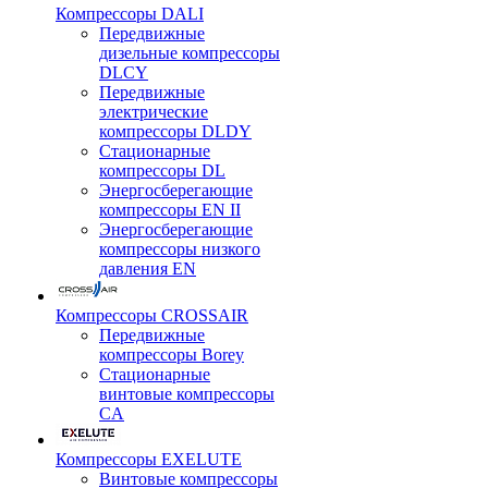
Компрессоры DALI
Передвижные
дизельные компрессоры
DLCY
Передвижные
электрические
компрессоры DLDY
Стационарные
компрессоры DL
Энергосберегающие
компрессоры EN II
Энергосберегающие
компрессоры низкого
давления EN
Компрессоры CROSSAIR
Передвижные
компрессоры Borey
Стационарные
винтовые компрессоры
CA
Компрессоры EXELUTE
Винтовые компрессоры