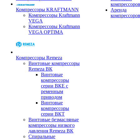
компрессоро
Компрессоры KRAFTMANN
Аренда
Компрессоры Kraftmann
компрессоро
VEGA
Компрессоры Kraftmann
VEGA OPTIMA
Компрессоры Remeza
Винтовые компрессоры
Remeza ВК
Винтовые
компрессоры
серии ВКЕ с
ременным
приводом
Винтовые
компрессоры
серии ВКТ
Винтовые безмасляные
компрессоры низкого
давления Remeza ВК
Спиральные