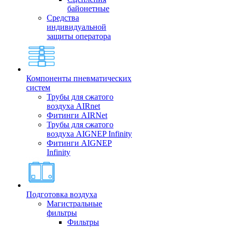
байонетные
Средства
индивидуальной
защиты оператора
Компоненты пневматических
систем
Трубы для сжатого
воздуха AIRnet
Фитинги AIRNet
Трубы для сжатого
воздуха AIGNEP Infinity
Фитинги AIGNEP
Infinity
Подготовка воздуха
Магистральные
фильтры
Фильтры