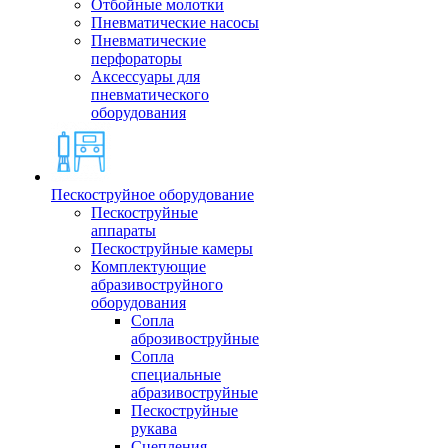
Отбойные молотки
Пневматические насосы
Пневматические
перфораторы
Аксессуары для
пневматического
оборудования
Пескоструйное оборудование
Пескоструйные
аппараты
Пескоструйные камеры
Комплектующие
абразивоструйного
оборудования
Сопла
аброзивоструйные
Сопла
специальные
абразивоструйные
Пескоструйные
рукава
Сцепления