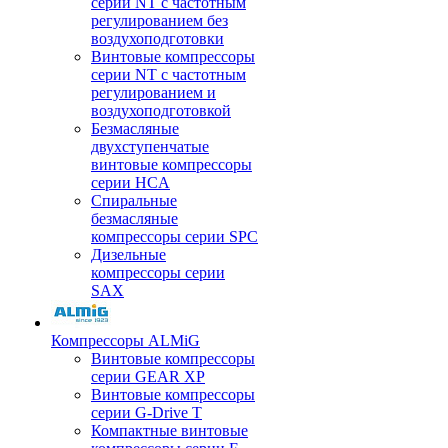
серии NT с частотным
регулированием без
воздухоподготовки
Винтовые компрессоры
серии NT с частотным
регулированием и
воздухоподготовкой
Безмасляные
двухступенчатые
винтовые компрессоры
серии HCA
Спиральные
безмасляные
компрессоры серии SPC
Дизельные
компрессоры серии
SAX
Компрессоры ALMiG
Винтовые компрессоры
серии GEAR XP
Винтовые компрессоры
серии G-Drive T
Компактные винтовые