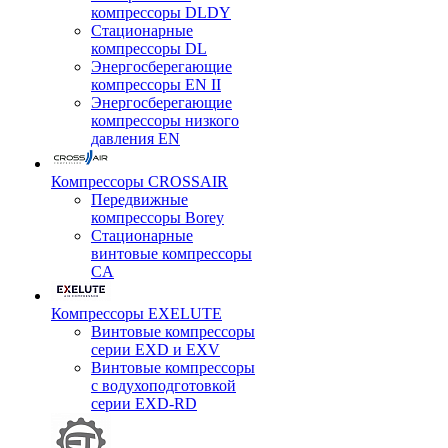
компрессоры DLDY
Стационарные
компрессоры DL
Энергосберегающие
компрессоры EN II
Энергосберегающие
компрессоры низкого
давления EN
Компрессоры CROSSAIR
Передвижные
компрессоры Borey
Стационарные
винтовые компрессоры
CA
Компрессоры EXELUTE
Винтовые компрессоры
серии EXD и EXV
Винтовые компрессоры
с водухоподготовкой
серии EXD-RD