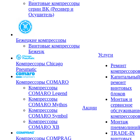
Винтовые компрессоры
серии BK (Ресивер и
Осушитель)
Бежецкие компрессоры
Винтовые компрессоры
Бежецк
Услуги
Компрессоры Chicago
Ремонт
Pneumatic
компрессоро
Капитальный
Компрессоры COMARO
ремонт
Компрессоры
винтовых
COMARO Legend
блоков
Компрессоры
Монтаж и
COMARO Mythos
сервисное
Акции
Компрессоры
обслуживани
COMARO Symbol
компрессоро
Компрессоры
Монтаж
COMARO XB
пневмолини
TRADE-IN
Компрессоры COMPRAG
винтовых