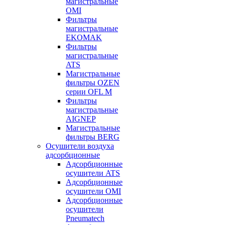
магистральные
OMI
Фильтры
магистральные
EKOMAK
Фильтры
магистральные
ATS
Магистральные
фильтры OZEN
серии OFL M
Фильтры
магистральные
AIGNEP
Магистральные
фильтры BERG
Осушители воздуха
адсорбционные
Адсорбционные
осушители ATS
Адсорбционные
осушители OMI
Адсорбционные
осушители
Pneumatech