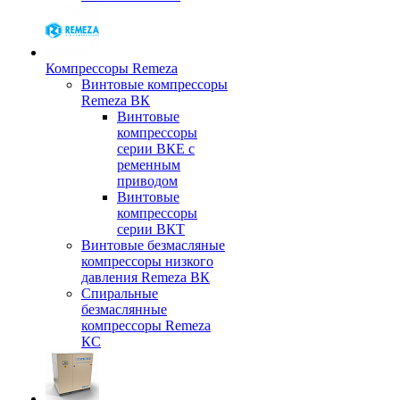
Компрессоры Remeza
Винтовые компрессоры
Remeza ВК
Винтовые
компрессоры
серии ВКЕ с
ременным
приводом
Винтовые
компрессоры
серии ВКТ
Винтовые безмасляные
компрессоры низкого
давления Remeza ВК
Спиральные
безмаслянные
компрессоры Remeza
КС