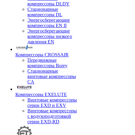
компрессоры DLDY
Стационарные
компрессоры DL
Энергосберегающие
компрессоры EN II
Энергосберегающие
компрессоры низкого
давления EN
Компрессоры CROSSAIR
Передвижные
компрессоры Borey
Стационарные
винтовые компрессоры
CA
Компрессоры EXELUTE
Винтовые компрессоры
серии EXD и EXV
Винтовые компрессоры
с водухоподготовкой
серии EXD-RD