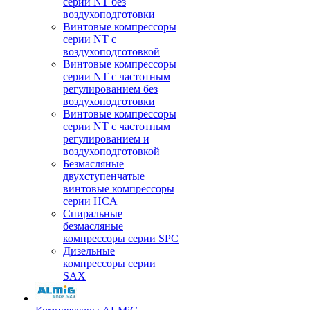
серии NT без
воздухоподготовки
Винтовые компрессоры
серии NT c
воздухоподготовкой
Винтовые компрессоры
серии NT с частотным
регулированием без
воздухоподготовки
Винтовые компрессоры
серии NT с частотным
регулированием и
воздухоподготовкой
Безмасляные
двухступенчатые
винтовые компрессоры
серии HCA
Спиральные
безмасляные
компрессоры серии SPC
Дизельные
компрессоры серии
SAX