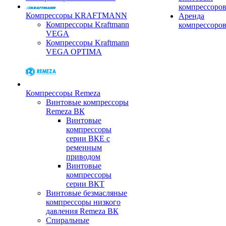
компрессоро
Компрессоры KRAFTMANN
Аренда
Компрессоры Kraftmann
компрессоро
VEGA
Компрессоры Kraftmann
VEGA OPTIMA
Компрессоры Remeza
Винтовые компрессоры
Remeza ВК
Винтовые
компрессоры
серии ВКЕ с
ременным
приводом
Винтовые
компрессоры
серии ВКТ
Винтовые безмасляные
компрессоры низкого
давления Remeza ВК
Спиральные