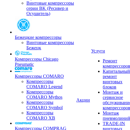
Винтовые компрессоры
серии BK (Ресивер и
Осушитель)
Бежецкие компрессоры
Винтовые компрессоры
Бежецк
Услуги
Компрессоры Chicago
Ремонт
Pneumatic
компрессоро
Капитальный
Компрессоры COMARO
ремонт
Компрессоры
винтовых
COMARO Legend
блоков
Компрессоры
Монтаж и
COMARO Mythos
сервисное
Акции
Компрессоры
обслуживани
COMARO Symbol
компрессоро
Компрессоры
Монтаж
COMARO XB
пневмолини
TRADE-IN
Компрессоры COMPRAG
винтовых