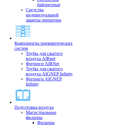
байонетные
Средства
индивидуальной
защиты оператора
Компоненты пневматических
систем
Трубы для сжатого
воздуха AIRnet
Фитинги AIRNet
Трубы для сжатого
воздуха AIGNEP Infinity
Фитинги AIGNEP
Infinity
Подготовка воздуха
Магистральные
фильтры
Фильтры