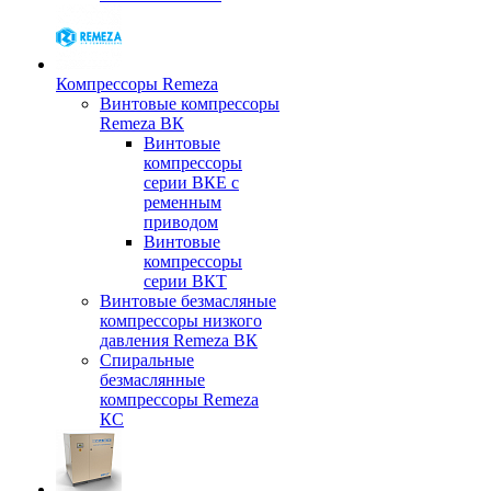
Компрессоры Remeza
Винтовые компрессоры
Remeza ВК
Винтовые
компрессоры
серии ВКЕ с
ременным
приводом
Винтовые
компрессоры
серии ВКТ
Винтовые безмасляные
компрессоры низкого
давления Remeza ВК
Спиральные
безмаслянные
компрессоры Remeza
КС