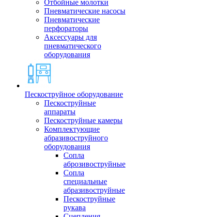
Отбойные молотки
Пневматические насосы
Пневматические
перфораторы
Аксессуары для
пневматического
оборудования
Пескоструйное оборудование
Пескоструйные
аппараты
Пескоструйные камеры
Комплектующие
абразивоструйного
оборудования
Сопла
аброзивоструйные
Сопла
специальные
абразивоструйные
Пескоструйные
рукава
Сцепления