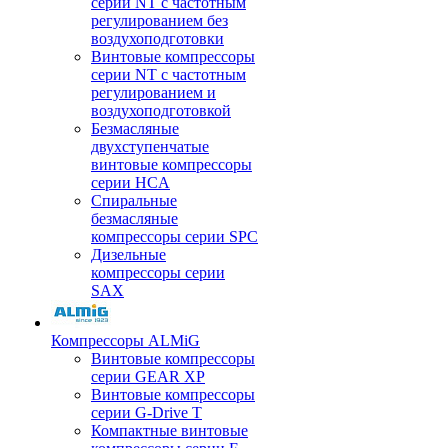
серии NT с частотным
регулированием без
воздухоподготовки
Винтовые компрессоры
серии NT с частотным
регулированием и
воздухоподготовкой
Безмасляные
двухступенчатые
винтовые компрессоры
серии HCA
Спиральные
безмасляные
компрессоры серии SPC
Дизельные
компрессоры серии
SAX
Компрессоры ALMiG
Винтовые компрессоры
серии GEAR XP
Винтовые компрессоры
серии G-Drive T
Компактные винтовые