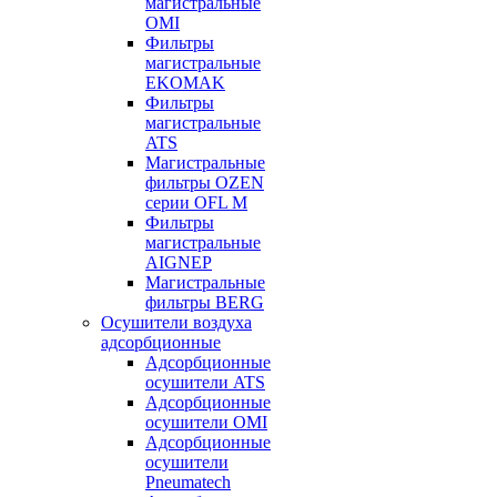
магистральные
OMI
Фильтры
магистральные
EKOMAK
Фильтры
магистральные
ATS
Магистральные
фильтры OZEN
серии OFL M
Фильтры
магистральные
AIGNEP
Магистральные
фильтры BERG
Осушители воздуха
адсорбционные
Адсорбционные
осушители ATS
Адсорбционные
осушители OMI
Адсорбционные
осушители
Pneumatech