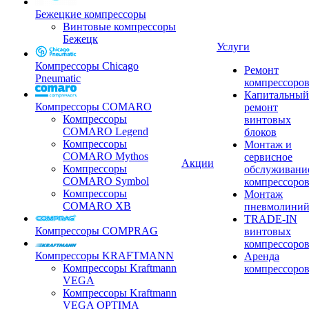
Бежецкие компрессоры
Винтовые компрессоры
Бежецк
Услуги
Компрессоры Chicago
Ремонт
Pneumatic
компрессоро
Капитальный
Компрессоры COMARO
ремонт
Компрессоры
винтовых
COMARO Legend
блоков
Компрессоры
Монтаж и
COMARO Mythos
сервисное
Акции
Компрессоры
обслуживани
COMARO Symbol
компрессоро
Компрессоры
Монтаж
COMARO XB
пневмолини
TRADE-IN
Компрессоры COMPRAG
винтовых
компрессоро
Компрессоры KRAFTMANN
Аренда
Компрессоры Kraftmann
компрессоро
VEGA
Компрессоры Kraftmann
VEGA OPTIMA