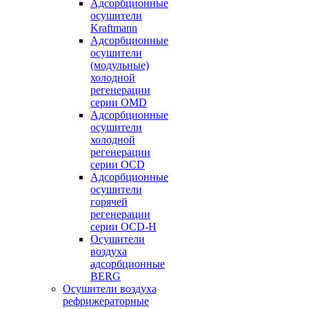
Адсорбционные
осушители
Kraftmann
Адсорбционные
осушители
(модульные)
холодной
регенерации
серии OMD
Адсорбционные
осушители
холодной
регенерации
серии OCD
Адсорбционные
осушители
горячей
регенерации
серии OСD-H
Осушители
воздуха
адсорбционные
BERG
Осушители воздуха
рефрижераторные