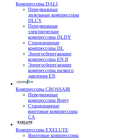
Компрессоры DALI
Передвижные
дизельные компрессоры
DLCY
Передвижные
электрические
компрессоры DLDY
Стационарные
компрессоры DL
Энергосберегающие
компрессоры EN II
Энергосберегающие
компрессоры низкого
давления EN
Компрессоры CROSSAIR
Передвижные
компрессоры Borey
Стационарные
винтовые компрессоры
CA
Компрессоры EXELUTE
Винтовые компрессоры