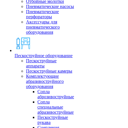
Отбойные молотки
Пневматические насосы
Пневматические
перфораторы
Аксессуары для
пневматического
оборудования
Пескоструйное оборудование
Пескоструйные
аппараты
Пескоструйные камеры
Комплектующие
абразивоструйного
оборудования
Сопла
аброзивоструйные
Сопла
специальные
абразивоструйные
Пескоструйные
рукава
Сцепления