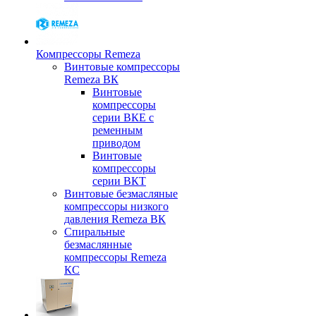
Компрессоры Remeza
Винтовые компрессоры
Remeza ВК
Винтовые
компрессоры
серии ВКЕ с
ременным
приводом
Винтовые
компрессоры
серии ВКТ
Винтовые безмасляные
компрессоры низкого
давления Remeza ВК
Спиральные
безмаслянные
компрессоры Remeza
КС