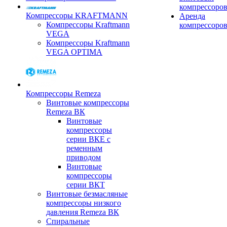
компрессоро
Компрессоры KRAFTMANN
Аренда
Компрессоры Kraftmann
компрессоро
VEGA
Компрессоры Kraftmann
VEGA OPTIMA
Компрессоры Remeza
Винтовые компрессоры
Remeza ВК
Винтовые
компрессоры
серии ВКЕ с
ременным
приводом
Винтовые
компрессоры
серии ВКТ
Винтовые безмасляные
компрессоры низкого
давления Remeza ВК
Спиральные