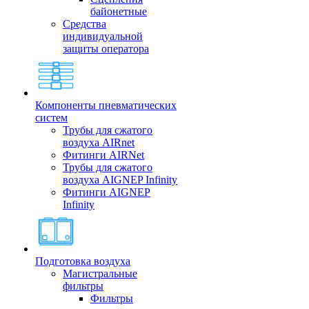
байонетные
Средства
индивидуальной
защиты оператора
Компоненты пневматических
систем
Трубы для сжатого
воздуха AIRnet
Фитинги AIRNet
Трубы для сжатого
воздуха AIGNEP Infinity
Фитинги AIGNEP
Infinity
Подготовка воздуха
Магистральные
фильтры
Фильтры