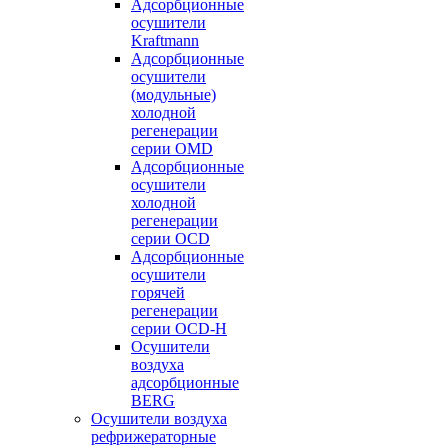
Адсорбционные
осушители
Kraftmann
Адсорбционные
осушители
(модульные)
холодной
регенерации
серии OMD
Адсорбционные
осушители
холодной
регенерации
серии OCD
Адсорбционные
осушители
горячей
регенерации
серии OСD-H
Осушители
воздуха
адсорбционные
BERG
Осушители воздуха
рефрижераторные