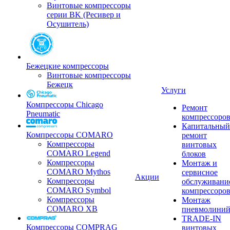
Винтовые компрессоры
серии BK (Ресивер и
Осушитель)
Бежецкие компрессоры
Винтовые компрессоры
Бежецк
Услуги
Компрессоры Chicago
Ремонт
Pneumatic
компрессоро
Капитальный
Компрессоры COMARO
ремонт
Компрессоры
винтовых
COMARO Legend
блоков
Компрессоры
Монтаж и
COMARO Mythos
сервисное
Акции
Компрессоры
обслуживани
COMARO Symbol
компрессоро
Компрессоры
Монтаж
COMARO XB
пневмолини
TRADE-IN
Компрессоры COMPRAG
винтовых