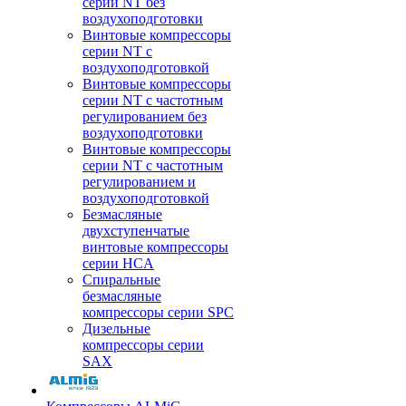
серии NT без
воздухоподготовки
Винтовые компрессоры
серии NT c
воздухоподготовкой
Винтовые компрессоры
серии NT с частотным
регулированием без
воздухоподготовки
Винтовые компрессоры
серии NT с частотным
регулированием и
воздухоподготовкой
Безмасляные
двухступенчатые
винтовые компрессоры
серии HCA
Спиральные
безмасляные
компрессоры серии SPC
Дизельные
компрессоры серии
SAX