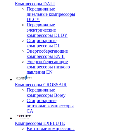
Компрессоры DALI
Передвижные
дизельные компрессоры
DLCY
Передвижные
электрические
компрессоры DLDY
Стационарные
компрессоры DL
Энергосберегающие
компрессоры EN II
Энергосберегающие
компрессоры низкого
давления EN
Компрессоры CROSSAIR
Передвижные
компрессоры Borey
Стационарные
винтовые компрессоры
CA
Компрессоры EXELUTE
Винтовые компрессоры