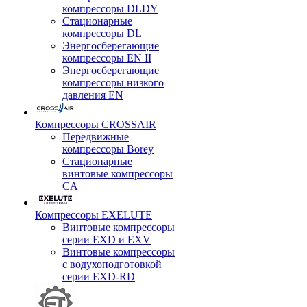
компрессоры DLDY
Стационарные
компрессоры DL
Энергосберегающие
компрессоры EN II
Энергосберегающие
компрессоры низкого
давления EN
Компрессоры CROSSAIR
Передвижные
компрессоры Borey
Стационарные
винтовые компрессоры
CA
Компрессоры EXELUTE
Винтовые компрессоры
серии EXD и EXV
Винтовые компрессоры
с водухоподготовкой
серии EXD-RD