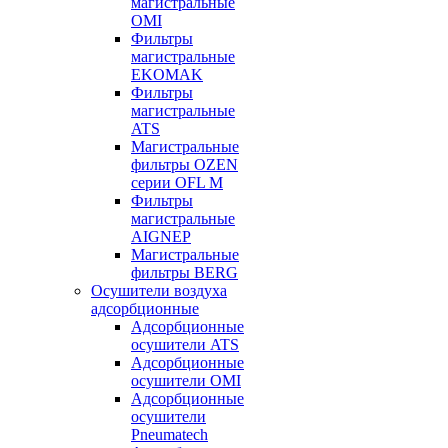
магистральные
OMI
Фильтры
магистральные
EKOMAK
Фильтры
магистральные
ATS
Магистральные
фильтры OZEN
серии OFL M
Фильтры
магистральные
AIGNEP
Магистральные
фильтры BERG
Осушители воздуха
адсорбционные
Адсорбционные
осушители ATS
Адсорбционные
осушители OMI
Адсорбционные
осушители
Pneumatech