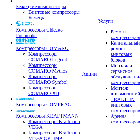
Бежецкие компрессоры
Винтовые компрессоры
Бежецк
Услуги
Компрессоры Chicago
Ремонт
Pneumatic
компрессоро
Капитальный
Компрессоры COMARO
ремонт
Компрессоры
винтовых
COMARO Legend
блоков
Компрессоры
Монтаж и
COMARO Mythos
сервисное
Акции
Компрессоры
обслуживани
COMARO Symbol
компрессоро
Компрессоры
Монтаж
COMARO XB
пневмолини
TRADE-IN
Компрессоры COMPRAG
винтовых
компрессоро
Компрессоры KRAFTMANN
Аренда
Компрессоры Kraftmann
компрессоро
VEGA
Компрессоры Kraftmann
VEGA OPTIMA