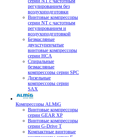
серии NT с частотным
регулированием без
воздухоподготовки
Винтовые компрессоры
серии NT с частотным
регулированием и
воздухоподготовкой
Безмасляные
двухступенчатые
винтовые компрессоры
серии HCA
Спиральные
безмасляные
компрессоры серии SPC
Дизельные
компрессоры серии
SAX
Компрессоры ALMiG
Винтовые компрессоры
серии GEAR XP
Винтовые компрессоры
серии G-Drive T
Компактные винтовые