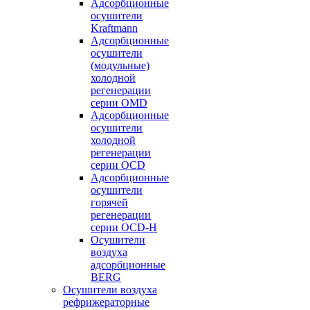
Адсорбционные
осушители
Kraftmann
Адсорбционные
осушители
(модульные)
холодной
регенерации
серии OMD
Адсорбционные
осушители
холодной
регенерации
серии OCD
Адсорбционные
осушители
горячей
регенерации
серии OСD-H
Осушители
воздуха
адсорбционные
BERG
Осушители воздуха
рефрижераторные