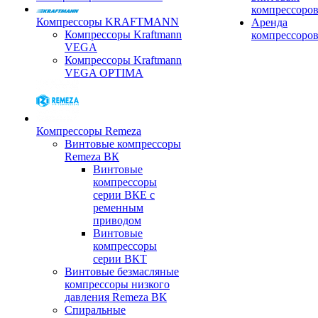
компрессоро
Компрессоры KRAFTMANN
Аренда
Компрессоры Kraftmann
компрессоро
VEGA
Компрессоры Kraftmann
VEGA OPTIMA
Компрессоры Remeza
Винтовые компрессоры
Remeza ВК
Винтовые
компрессоры
серии ВКЕ с
ременным
приводом
Винтовые
компрессоры
серии ВКТ
Винтовые безмасляные
компрессоры низкого
давления Remeza ВК
Спиральные