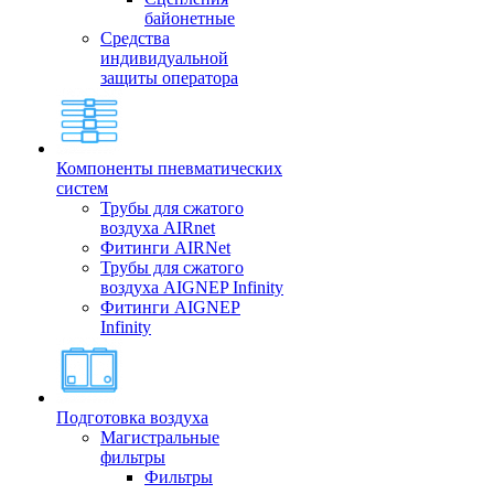
байонетные
Средства
индивидуальной
защиты оператора
Компоненты пневматических
систем
Трубы для сжатого
воздуха AIRnet
Фитинги AIRNet
Трубы для сжатого
воздуха AIGNEP Infinity
Фитинги AIGNEP
Infinity
Подготовка воздуха
Магистральные
фильтры
Фильтры