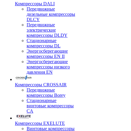
Компрессоры DALI
Передвижные
дизельные компрессоры
DLCY
Передвижные
электрические
компрессоры DLDY
Стационарные
компрессоры DL
Энергосберегающие
компрессоры EN II
Энергосберегающие
компрессоры низкого
давления EN
Компрессоры CROSSAIR
Передвижные
компрессоры Borey
Стационарные
винтовые компрессоры
CA
Компрессоры EXELUTE
Винтовые компрессоры