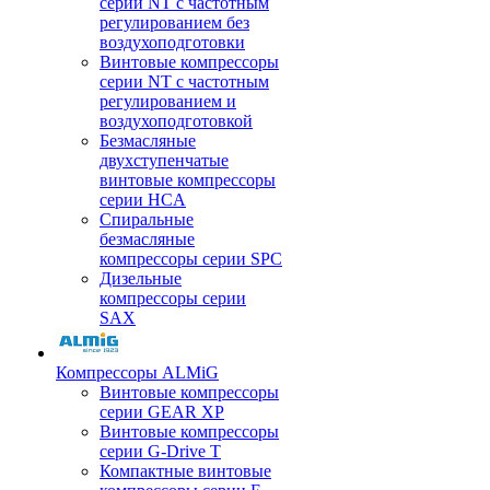
серии NT с частотным
регулированием без
воздухоподготовки
Винтовые компрессоры
серии NT с частотным
регулированием и
воздухоподготовкой
Безмасляные
двухступенчатые
винтовые компрессоры
серии HCA
Спиральные
безмасляные
компрессоры серии SPC
Дизельные
компрессоры серии
SAX
Компрессоры ALMiG
Винтовые компрессоры
серии GEAR XP
Винтовые компрессоры
серии G-Drive T
Компактные винтовые