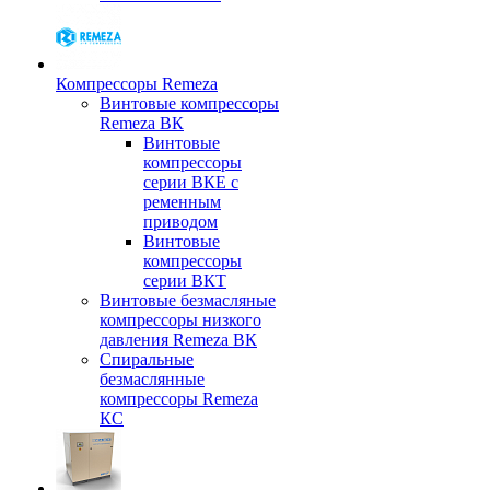
Компрессоры Remeza
Винтовые компрессоры
Remeza ВК
Винтовые
компрессоры
серии ВКЕ с
ременным
приводом
Винтовые
компрессоры
серии ВКТ
Винтовые безмасляные
компрессоры низкого
давления Remeza ВК
Спиральные
безмаслянные
компрессоры Remeza
КС