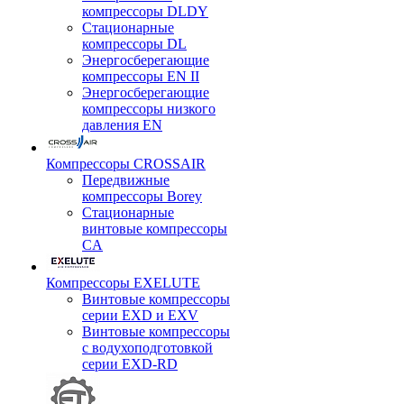
компрессоры DLDY
Стационарные
компрессоры DL
Энергосберегающие
компрессоры EN II
Энергосберегающие
компрессоры низкого
давления EN
Компрессоры CROSSAIR
Передвижные
компрессоры Borey
Стационарные
винтовые компрессоры
CA
Компрессоры EXELUTE
Винтовые компрессоры
серии EXD и EXV
Винтовые компрессоры
с водухоподготовкой
серии EXD-RD