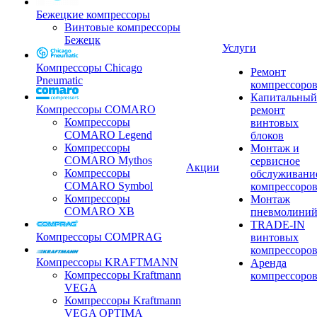
Бежецкие компрессоры
Винтовые компрессоры
Бежецк
Услуги
Компрессоры Chicago
Ремонт
Pneumatic
компрессоро
Капитальный
Компрессоры COMARO
ремонт
Компрессоры
винтовых
COMARO Legend
блоков
Компрессоры
Монтаж и
COMARO Mythos
сервисное
Акции
Компрессоры
обслуживани
COMARO Symbol
компрессоро
Компрессоры
Монтаж
COMARO XB
пневмолини
TRADE-IN
Компрессоры COMPRAG
винтовых
компрессоро
Компрессоры KRAFTMANN
Аренда
Компрессоры Kraftmann
компрессоро
VEGA
Компрессоры Kraftmann
VEGA OPTIMA