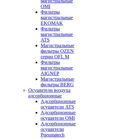
магистральные
OMI
Фильтры
магистральные
EKOMAK
Фильтры
магистральные
ATS
Магистральные
фильтры OZEN
серии OFL M
Фильтры
магистральные
AIGNEP
Магистральные
фильтры BERG
Осушители воздуха
адсорбционные
Адсорбционные
осушители ATS
Адсорбционные
осушители OMI
Адсорбционные
осушители
Pneumatech