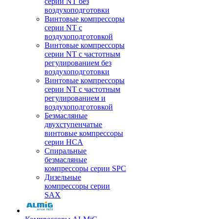
серии NT без
воздухоподготовки
Винтовые компрессоры
серии NT c
воздухоподготовкой
Винтовые компрессоры
серии NT с частотным
регулированием без
воздухоподготовки
Винтовые компрессоры
серии NT с частотным
регулированием и
воздухоподготовкой
Безмасляные
двухступенчатые
винтовые компрессоры
серии HCA
Спиральные
безмасляные
компрессоры серии SPC
Дизельные
компрессоры серии
SAX