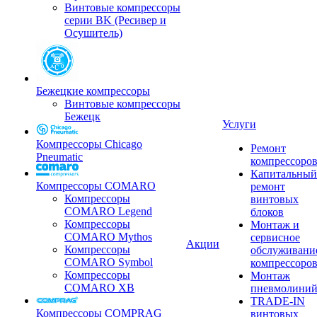
Винтовые компрессоры
серии BK (Ресивер и
Осушитель)
Бежецкие компрессоры
Винтовые компрессоры
Бежецк
Услуги
Компрессоры Chicago
Ремонт
Pneumatic
компрессоро
Капитальный
Компрессоры COMARO
ремонт
Компрессоры
винтовых
COMARO Legend
блоков
Компрессоры
Монтаж и
COMARO Mythos
сервисное
Акции
Компрессоры
обслуживани
COMARO Symbol
компрессоро
Компрессоры
Монтаж
COMARO XB
пневмолини
TRADE-IN
Компрессоры COMPRAG
винтовых