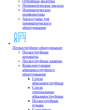
Отбойные молотки
Пневматические насосы
Пневматические
перфораторы
Аксессуары для
пневматического
оборудования
Пескоструйное оборудование
Пескоструйные
аппараты
Пескоструйные камеры
Комплектующие
абразивоструйного
оборудования
Сопла
аброзивоструйные
Сопла
специальные
абразивоструйные
Пескоструйные
рукава
Сцепления