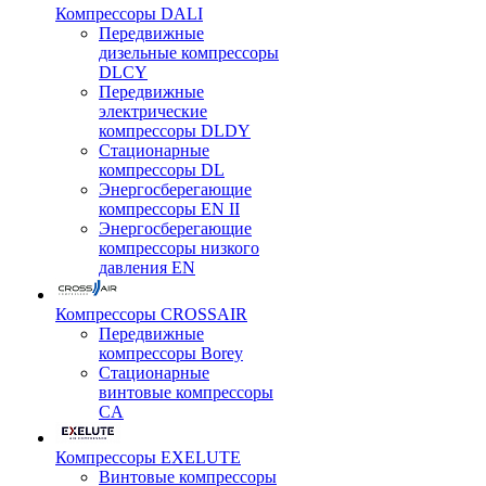
Компрессоры DALI
Передвижные
дизельные компрессоры
DLCY
Передвижные
электрические
компрессоры DLDY
Стационарные
компрессоры DL
Энергосберегающие
компрессоры EN II
Энергосберегающие
компрессоры низкого
давления EN
Компрессоры CROSSAIR
Передвижные
компрессоры Borey
Стационарные
винтовые компрессоры
CA
Компрессоры EXELUTE
Винтовые компрессоры