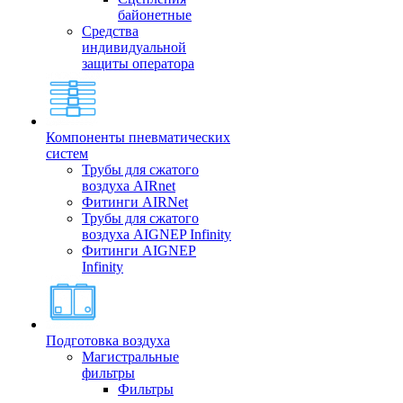
байонетные
Средства
индивидуальной
защиты оператора
Компоненты пневматических
систем
Трубы для сжатого
воздуха AIRnet
Фитинги AIRNet
Трубы для сжатого
воздуха AIGNEP Infinity
Фитинги AIGNEP
Infinity
Подготовка воздуха
Магистральные
фильтры
Фильтры