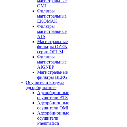
магистральные
OMI
Фильтры
магистральные
EKOMAK
Фильтры
магистральные
ATS
Магистральные
фильтры OZEN
серии OFL M
Фильтры
магистральные
AIGNEP
Магистральные
фильтры BERG
Осушители воздуха
адсорбционные
Адсорбционные
осушители ATS
Адсорбционные
осушители OMI
Адсорбционные
осушители
Pneumatech