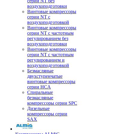
серии NT без
воздухоподготовки
Винтовые компрессоры
серии NT c
воздухоподготовкой
Винтовые компрессоры
серии NT с частотным
регулированием без
воздухоподготовки
Винтовые компрессоры
серии NT с частотным
регулированием и
воздухоподготовкой
Безмасляные
двухступенчатые
винтовые компрессоры
серии HCA
Спиральные
безмасляные
компрессоры серии SPC
Дизельные
компрессоры серии
SAX