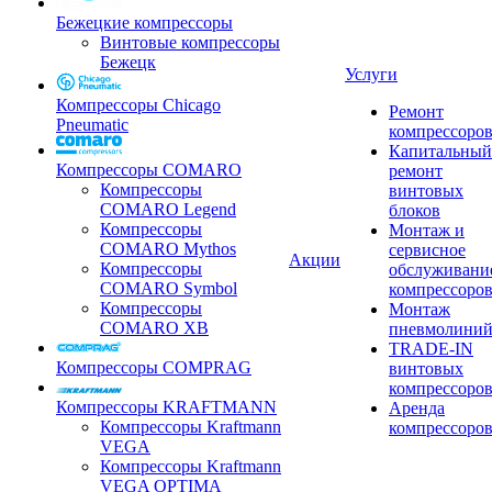
Бежецкие компрессоры
Винтовые компрессоры
Бежецк
Услуги
Компрессоры Chicago
Ремонт
Pneumatic
компрессоро
Капитальный
Компрессоры COMARO
ремонт
Компрессоры
винтовых
COMARO Legend
блоков
Компрессоры
Монтаж и
COMARO Mythos
сервисное
Акции
Компрессоры
обслуживани
COMARO Symbol
компрессоро
Компрессоры
Монтаж
COMARO XB
пневмолини
TRADE-IN
Компрессоры COMPRAG
винтовых
компрессоро
Компрессоры KRAFTMANN
Аренда
Компрессоры Kraftmann
компрессоро
VEGA
Компрессоры Kraftmann
VEGA OPTIMA