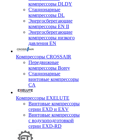
компрессоры DLDY
Стационарные
компрессоры DL
Энергосберегающие
компрессоры EN II
Энергосберегающие
компрессоры низкого
давления EN
Компрессоры CROSSAIR
Передвижные
компрессоры Borey
Стационарные
винтовые компрессоры
CA
Компрессоры EXELUTE
Винтовые компрессоры
серии EXD и EXV
Винтовые компрессоры
с водухоподготовкой
серии EXD-RD