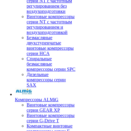
серии NT с частотным
регулированием без
воздухоподготовки
Винтовые компрессоры
серии NT с частотным
регулированием и
воздухоподготовкой
Безмасляные
двухступенчатые
винтовые компрессоры
серии HCA
Спиральные
безмасляные
компрессоры серии SPC
Дизельные
компрессоры серии
SAX
Компрессоры ALMiG
Винтовые компрессоры
серии GEAR XP
Винтовые компрессоры
серии G-Drive T
Компактные винтовые