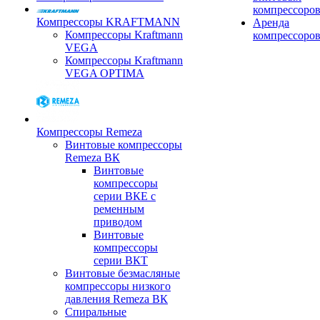
компрессоро
Компрессоры KRAFTMANN
Аренда
Компрессоры Kraftmann
компрессоро
VEGA
Компрессоры Kraftmann
VEGA OPTIMA
Компрессоры Remeza
Винтовые компрессоры
Remeza ВК
Винтовые
компрессоры
серии ВКЕ с
ременным
приводом
Винтовые
компрессоры
серии ВКТ
Винтовые безмасляные
компрессоры низкого
давления Remeza ВК
Спиральные