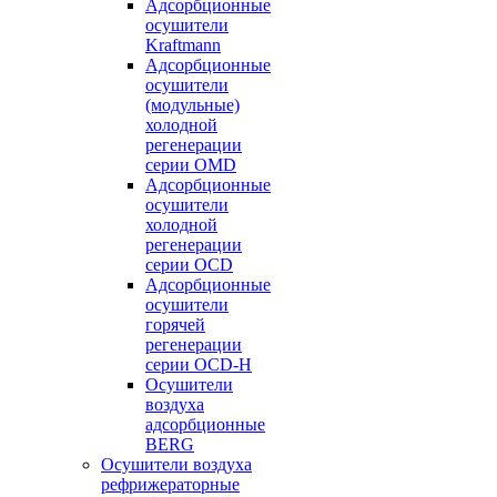
Адсорбционные
осушители
Kraftmann
Адсорбционные
осушители
(модульные)
холодной
регенерации
серии OMD
Адсорбционные
осушители
холодной
регенерации
серии OCD
Адсорбционные
осушители
горячей
регенерации
серии OСD-H
Осушители
воздуха
адсорбционные
BERG
Осушители воздуха
рефрижераторные