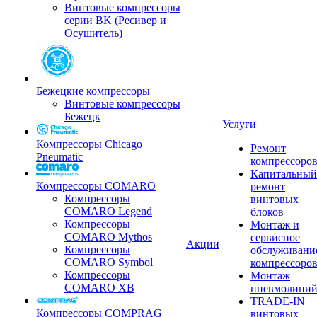
Винтовые компрессоры
серии BK (Ресивер и
Осушитель)
Бежецкие компрессоры
Винтовые компрессоры
Бежецк
Услуги
Компрессоры Chicago
Ремонт
Pneumatic
компрессоро
Капитальный
Компрессоры COMARO
ремонт
Компрессоры
винтовых
COMARO Legend
блоков
Компрессоры
Монтаж и
COMARO Mythos
сервисное
Акции
Компрессоры
обслуживани
COMARO Symbol
компрессоро
Компрессоры
Монтаж
COMARO XB
пневмолини
TRADE-IN
Компрессоры COMPRAG
винтовых