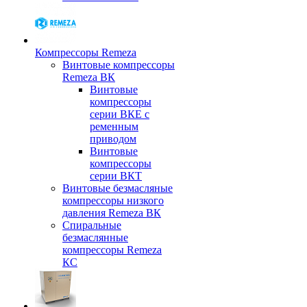
Компрессоры Remeza
Винтовые компрессоры
Remeza ВК
Винтовые
компрессоры
серии ВКЕ с
ременным
приводом
Винтовые
компрессоры
серии ВКТ
Винтовые безмасляные
компрессоры низкого
давления Remeza ВК
Спиральные
безмаслянные
компрессоры Remeza
КС