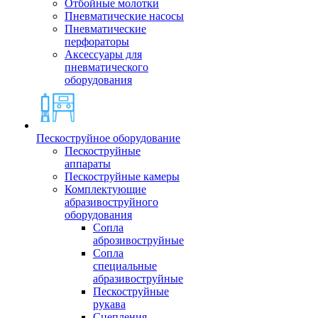
Отбойные молотки
Пневматические насосы
Пневматические
перфораторы
Аксессуары для
пневматического
оборудования
Пескоструйное оборудование
Пескоструйные
аппараты
Пескоструйные камеры
Комплектующие
абразивоструйного
оборудования
Сопла
аброзивоструйные
Сопла
специальные
абразивоструйные
Пескоструйные
рукава
Сцепления