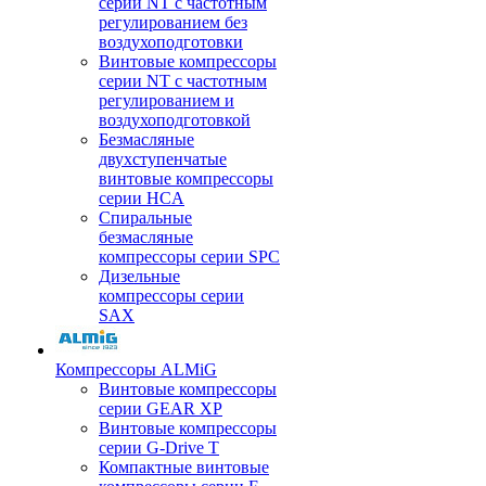
серии NT с частотным
регулированием без
воздухоподготовки
Винтовые компрессоры
серии NT с частотным
регулированием и
воздухоподготовкой
Безмасляные
двухступенчатые
винтовые компрессоры
серии HCA
Спиральные
безмасляные
компрессоры серии SPC
Дизельные
компрессоры серии
SAX
Компрессоры ALMiG
Винтовые компрессоры
серии GEAR XP
Винтовые компрессоры
серии G-Drive T
Компактные винтовые