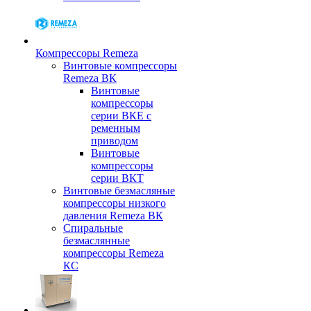
Компрессоры Remeza
Винтовые компрессоры
Remeza ВК
Винтовые
компрессоры
серии ВКЕ с
ременным
приводом
Винтовые
компрессоры
серии ВКТ
Винтовые безмасляные
компрессоры низкого
давления Remeza ВК
Спиральные
безмаслянные
компрессоры Remeza
КС