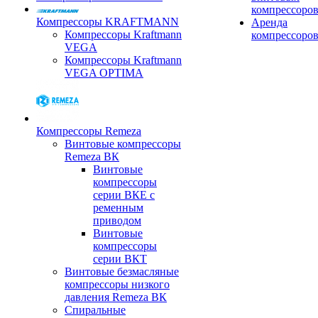
компрессоро
Компрессоры KRAFTMANN
Аренда
Компрессоры Kraftmann
компрессоро
VEGA
Компрессоры Kraftmann
VEGA OPTIMA
Компрессоры Remeza
Винтовые компрессоры
Remeza ВК
Винтовые
компрессоры
серии ВКЕ с
ременным
приводом
Винтовые
компрессоры
серии ВКТ
Винтовые безмасляные
компрессоры низкого
давления Remeza ВК
Спиральные