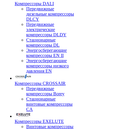
Компрессоры DALI
Передвижные
дизельные компрессоры
DLCY
Передвижные
электрические
компрессоры DLDY
Стационарные
компрессоры DL
Энергосберегающие
компрессоры EN II
Энергосберегающие
компрессоры низкого
давления EN
Компрессоры CROSSAIR
Передвижные
компрессоры Borey
Стационарные
винтовые компрессоры
CA
Компрессоры EXELUTE
Винтовые компрессоры