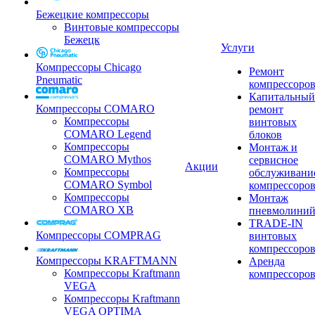
Бежецкие компрессоры
Винтовые компрессоры
Бежецк
Услуги
Компрессоры Chicago
Ремонт
Pneumatic
компрессоро
Капитальный
Компрессоры COMARO
ремонт
Компрессоры
винтовых
COMARO Legend
блоков
Компрессоры
Монтаж и
COMARO Mythos
сервисное
Акции
Компрессоры
обслуживани
COMARO Symbol
компрессоро
Компрессоры
Монтаж
COMARO XB
пневмолини
TRADE-IN
Компрессоры COMPRAG
винтовых
компрессоро
Компрессоры KRAFTMANN
Аренда
Компрессоры Kraftmann
компрессоро
VEGA
Компрессоры Kraftmann
VEGA OPTIMA