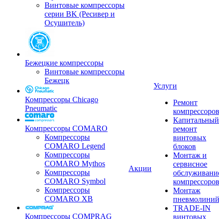
Винтовые компрессоры
серии BK (Ресивер и
Осушитель)
Бежецкие компрессоры
Винтовые компрессоры
Бежецк
Услуги
Компрессоры Chicago
Ремонт
Pneumatic
компрессоро
Капитальный
Компрессоры COMARO
ремонт
Компрессоры
винтовых
COMARO Legend
блоков
Компрессоры
Монтаж и
COMARO Mythos
сервисное
Акции
Компрессоры
обслуживани
COMARO Symbol
компрессоро
Компрессоры
Монтаж
COMARO XB
пневмолини
TRADE-IN
Компрессоры COMPRAG
винтовых