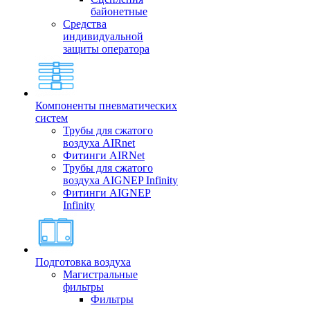
байонетные
Средства
индивидуальной
защиты оператора
Компоненты пневматических
систем
Трубы для сжатого
воздуха AIRnet
Фитинги AIRNet
Трубы для сжатого
воздуха AIGNEP Infinity
Фитинги AIGNEP
Infinity
Подготовка воздуха
Магистральные
фильтры
Фильтры