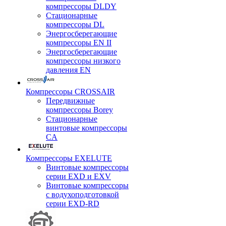
компрессоры DLDY
Стационарные
компрессоры DL
Энергосберегающие
компрессоры EN II
Энергосберегающие
компрессоры низкого
давления EN
Компрессоры CROSSAIR
Передвижные
компрессоры Borey
Стационарные
винтовые компрессоры
CA
Компрессоры EXELUTE
Винтовые компрессоры
серии EXD и EXV
Винтовые компрессоры
с водухоподготовкой
серии EXD-RD