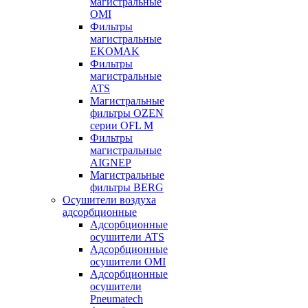
магистральные
OMI
Фильтры
магистральные
EKOMAK
Фильтры
магистральные
ATS
Магистральные
фильтры OZEN
серии OFL M
Фильтры
магистральные
AIGNEP
Магистральные
фильтры BERG
Осушители воздуха
адсорбционные
Адсорбционные
осушители ATS
Адсорбционные
осушители OMI
Адсорбционные
осушители
Pneumatech