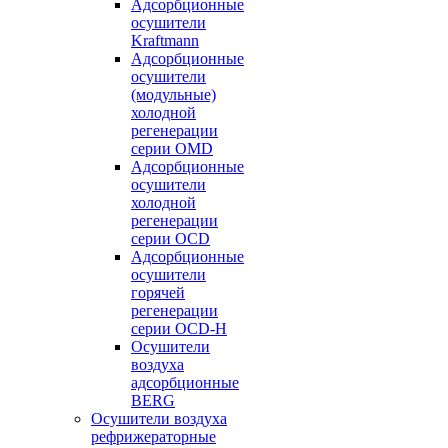
Адсорбционные
осушители
Kraftmann
Адсорбционные
осушители
(модульные)
холодной
регенерации
серии OMD
Адсорбционные
осушители
холодной
регенерации
серии OCD
Адсорбционные
осушители
горячей
регенерации
серии OСD-H
Осушители
воздуха
адсорбционные
BERG
Осушители воздуха
рефрижераторные