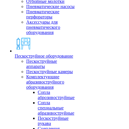
Отбойные молотки
Пневматические насосы
Пневматические
перфораторы
Аксессуары для
пневматического
оборудования
Пескоструйное оборудование
Пескоструйные
аппараты
Пескоструйные камеры
Комплектующие
абразивоструйного
оборудования
Сопла
аброзивоструйные
Сопла
специальные
абразивоструйные
Пескоструйные
рукава
Сцепления