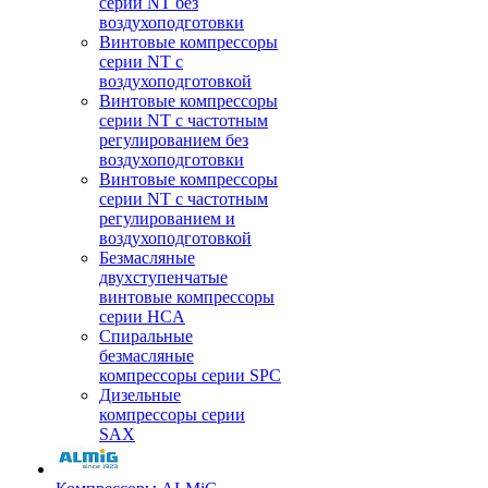
серии NT без
воздухоподготовки
Винтовые компрессоры
серии NT c
воздухоподготовкой
Винтовые компрессоры
серии NT с частотным
регулированием без
воздухоподготовки
Винтовые компрессоры
серии NT с частотным
регулированием и
воздухоподготовкой
Безмасляные
двухступенчатые
винтовые компрессоры
серии HCA
Спиральные
безмасляные
компрессоры серии SPC
Дизельные
компрессоры серии
SAX