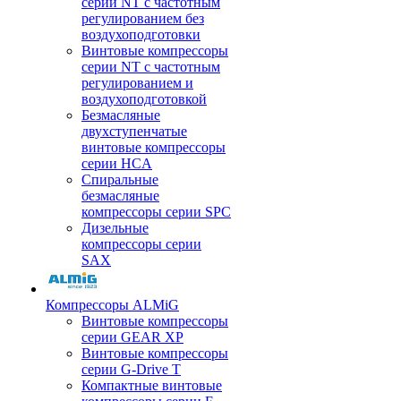
серии NT с частотным
регулированием без
воздухоподготовки
Винтовые компрессоры
серии NT с частотным
регулированием и
воздухоподготовкой
Безмасляные
двухступенчатые
винтовые компрессоры
серии HCA
Спиральные
безмасляные
компрессоры серии SPC
Дизельные
компрессоры серии
SAX
Компрессоры ALMiG
Винтовые компрессоры
серии GEAR XP
Винтовые компрессоры
серии G-Drive T
Компактные винтовые