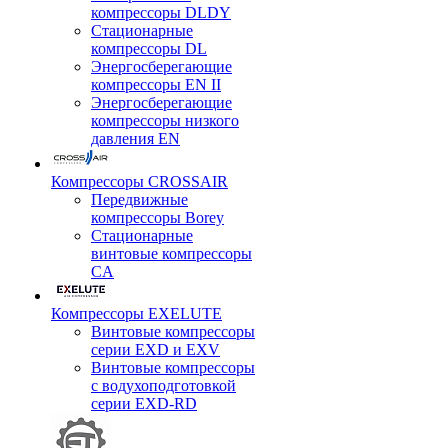
компрессоры DLDY
Стационарные
компрессоры DL
Энергосберегающие
компрессоры EN II
Энергосберегающие
компрессоры низкого
давления EN
Компрессоры CROSSAIR
Передвижные
компрессоры Borey
Стационарные
винтовые компрессоры
CA
Компрессоры EXELUTE
Винтовые компрессоры
серии EXD и EXV
Винтовые компрессоры
с водухоподготовкой
серии EXD-RD