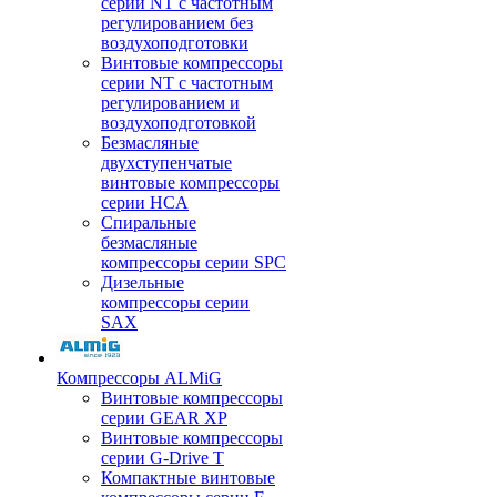
серии NT с частотным
регулированием без
воздухоподготовки
Винтовые компрессоры
серии NT с частотным
регулированием и
воздухоподготовкой
Безмасляные
двухступенчатые
винтовые компрессоры
серии HCA
Спиральные
безмасляные
компрессоры серии SPC
Дизельные
компрессоры серии
SAX
Компрессоры ALMiG
Винтовые компрессоры
серии GEAR XP
Винтовые компрессоры
серии G-Drive T
Компактные винтовые