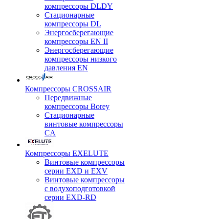
компрессоры DLDY
Стационарные
компрессоры DL
Энергосберегающие
компрессоры EN II
Энергосберегающие
компрессоры низкого
давления EN
Компрессоры CROSSAIR
Передвижные
компрессоры Borey
Стационарные
винтовые компрессоры
CA
Компрессоры EXELUTE
Винтовые компрессоры
серии EXD и EXV
Винтовые компрессоры
с водухоподготовкой
серии EXD-RD