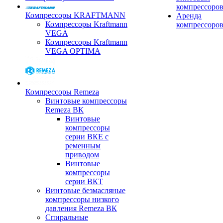
компрессоро
Компрессоры KRAFTMANN
Аренда
Компрессоры Kraftmann
компрессоро
VEGA
Компрессоры Kraftmann
VEGA OPTIMA
Компрессоры Remeza
Винтовые компрессоры
Remeza ВК
Винтовые
компрессоры
серии ВКЕ с
ременным
приводом
Винтовые
компрессоры
серии ВКТ
Винтовые безмасляные
компрессоры низкого
давления Remeza ВК
Спиральные