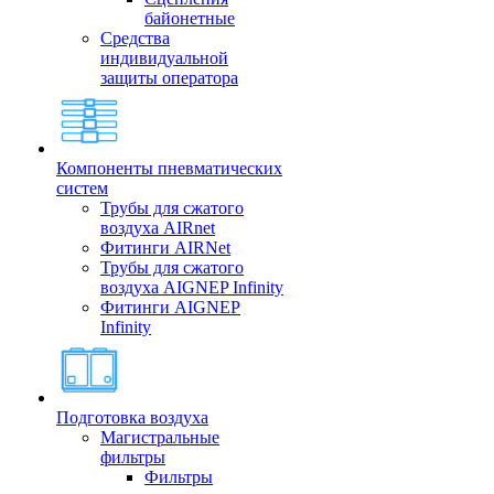
байонетные
Средства
индивидуальной
защиты оператора
Компоненты пневматических
систем
Трубы для сжатого
воздуха AIRnet
Фитинги AIRNet
Трубы для сжатого
воздуха AIGNEP Infinity
Фитинги AIGNEP
Infinity
Подготовка воздуха
Магистральные
фильтры
Фильтры