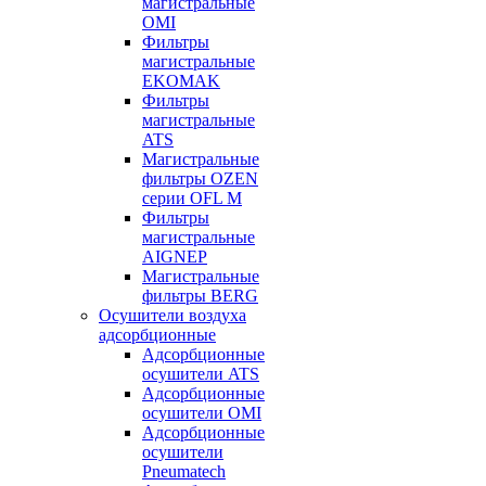
магистральные
OMI
Фильтры
магистральные
EKOMAK
Фильтры
магистральные
ATS
Магистральные
фильтры OZEN
серии OFL M
Фильтры
магистральные
AIGNEP
Магистральные
фильтры BERG
Осушители воздуха
адсорбционные
Адсорбционные
осушители ATS
Адсорбционные
осушители OMI
Адсорбционные
осушители
Pneumatech