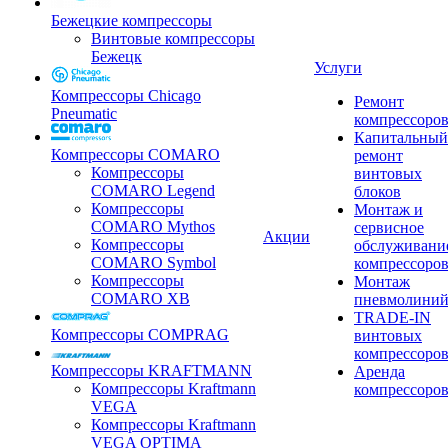
Бежецкие компрессоры
Винтовые компрессоры
Бежецк
Услуги
Компрессоры Chicago
Ремонт
Pneumatic
компрессоро
Капитальный
Компрессоры COMARO
ремонт
Компрессоры
винтовых
COMARO Legend
блоков
Компрессоры
Монтаж и
COMARO Mythos
сервисное
Акции
Компрессоры
обслуживани
COMARO Symbol
компрессоро
Компрессоры
Монтаж
COMARO XB
пневмолини
TRADE-IN
Компрессоры COMPRAG
винтовых
компрессоро
Компрессоры KRAFTMANN
Аренда
Компрессоры Kraftmann
компрессоро
VEGA
Компрессоры Kraftmann
VEGA OPTIMA