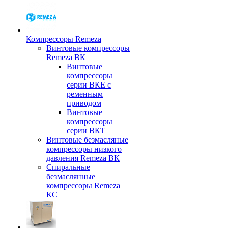
Компрессоры Remeza
Винтовые компрессоры
Remeza ВК
Винтовые
компрессоры
серии ВКЕ с
ременным
приводом
Винтовые
компрессоры
серии ВКТ
Винтовые безмасляные
компрессоры низкого
давления Remeza ВК
Спиральные
безмаслянные
компрессоры Remeza
КС