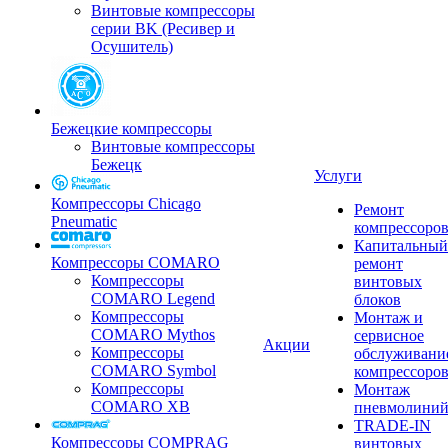
Винтовые компрессоры
серии BK (Ресивер и
Осушитель)
Бежецкие компрессоры
Винтовые компрессоры
Бежецк
Услуги
Компрессоры Chicago
Ремонт
Pneumatic
компрессоро
Капитальный
Компрессоры COMARO
ремонт
Компрессоры
винтовых
COMARO Legend
блоков
Компрессоры
Монтаж и
COMARO Mythos
сервисное
Акции
Компрессоры
обслуживани
COMARO Symbol
компрессоро
Компрессоры
Монтаж
COMARO XB
пневмолини
TRADE-IN
Компрессоры COMPRAG
винтовых