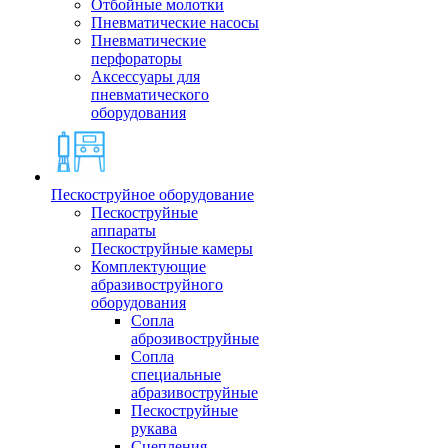
Отбойные молотки
Пневматические насосы
Пневматические
перфораторы
Аксессуары для
пневматического
оборудования
Пескоструйное оборудование
Пескоструйные
аппараты
Пескоструйные камеры
Комплектующие
абразивоструйного
оборудования
Сопла
аброзивоструйные
Сопла
специальные
абразивоструйные
Пескоструйные
рукава
Сцепления