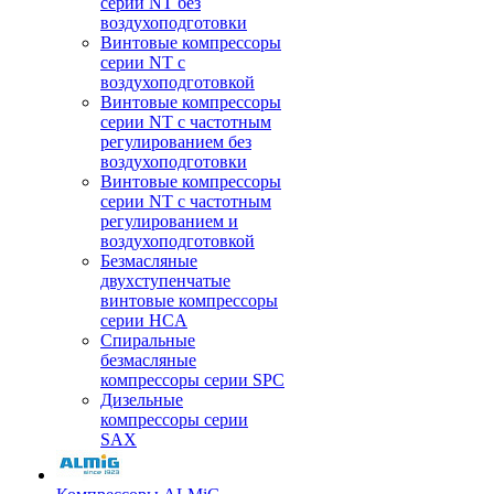
серии NT без
воздухоподготовки
Винтовые компрессоры
серии NT c
воздухоподготовкой
Винтовые компрессоры
серии NT с частотным
регулированием без
воздухоподготовки
Винтовые компрессоры
серии NT с частотным
регулированием и
воздухоподготовкой
Безмасляные
двухступенчатые
винтовые компрессоры
серии HCA
Спиральные
безмасляные
компрессоры серии SPC
Дизельные
компрессоры серии
SAX