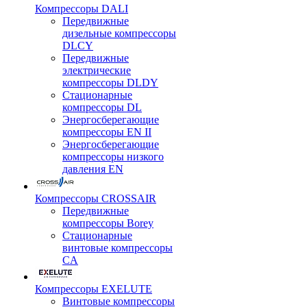
Компрессоры DALI
Передвижные
дизельные компрессоры
DLCY
Передвижные
электрические
компрессоры DLDY
Стационарные
компрессоры DL
Энергосберегающие
компрессоры EN II
Энергосберегающие
компрессоры низкого
давления EN
Компрессоры CROSSAIR
Передвижные
компрессоры Borey
Стационарные
винтовые компрессоры
CA
Компрессоры EXELUTE
Винтовые компрессоры