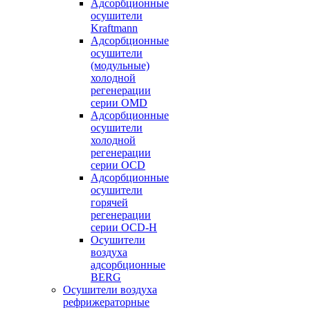
Адсорбционные
осушители
Kraftmann
Адсорбционные
осушители
(модульные)
холодной
регенерации
серии OMD
Адсорбционные
осушители
холодной
регенерации
серии OCD
Адсорбционные
осушители
горячей
регенерации
серии OСD-H
Осушители
воздуха
адсорбционные
BERG
Осушители воздуха
рефрижераторные