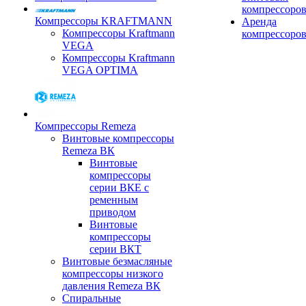
компрессоро
Компрессоры KRAFTMANN
Аренда
Компрессоры Kraftmann
компрессоро
VEGA
Компрессоры Kraftmann
VEGA OPTIMA
Компрессоры Remeza
Винтовые компрессоры
Remeza ВК
Винтовые
компрессоры
серии ВКЕ с
ременным
приводом
Винтовые
компрессоры
серии ВКТ
Винтовые безмасляные
компрессоры низкого
давления Remeza ВК
Спиральные