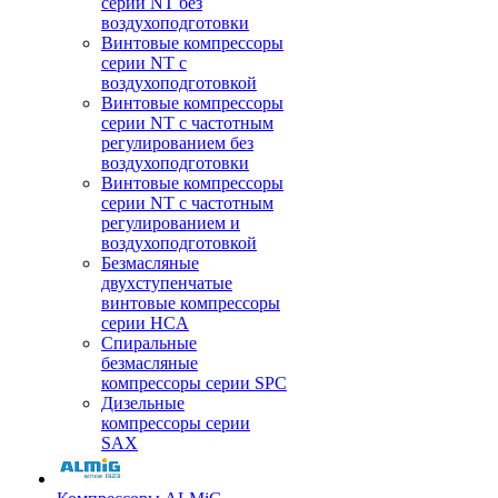
серии NT без
воздухоподготовки
Винтовые компрессоры
серии NT c
воздухоподготовкой
Винтовые компрессоры
серии NT с частотным
регулированием без
воздухоподготовки
Винтовые компрессоры
серии NT с частотным
регулированием и
воздухоподготовкой
Безмасляные
двухступенчатые
винтовые компрессоры
серии HCA
Спиральные
безмасляные
компрессоры серии SPC
Дизельные
компрессоры серии
SAX