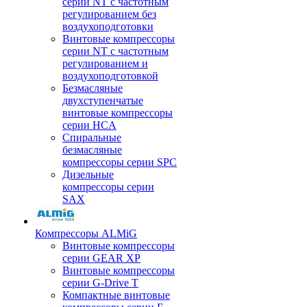
серии NT с частотным
регулированием без
воздухоподготовки
Винтовые компрессоры
серии NT с частотным
регулированием и
воздухоподготовкой
Безмасляные
двухступенчатые
винтовые компрессоры
серии HCA
Спиральные
безмасляные
компрессоры серии SPC
Дизельные
компрессоры серии
SAX
Компрессоры ALMiG
Винтовые компрессоры
серии GEAR XP
Винтовые компрессоры
серии G-Drive T
Компактные винтовые