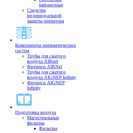
байонетные
Средства
индивидуальной
защиты оператора
Компоненты пневматических
систем
Трубы для сжатого
воздуха AIRnet
Фитинги AIRNet
Трубы для сжатого
воздуха AIGNEP Infinity
Фитинги AIGNEP
Infinity
Подготовка воздуха
Магистральные
фильтры
Фильтры