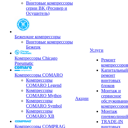
Винтовые компрессоры
серии BK (Ресивер и
Осушитель)
Бежецкие компрессоры
Винтовые компрессоры
Бежецк
Услуги
Компрессоры Chicago
Ремонт
Pneumatic
компрессоро
Капитальный
Компрессоры COMARO
ремонт
Компрессоры
винтовых
COMARO Legend
блоков
Компрессоры
Монтаж и
COMARO Mythos
сервисное
Акции
Компрессоры
обслуживани
COMARO Symbol
компрессоро
Компрессоры
Монтаж
COMARO XB
пневмолини
TRADE-IN
Компрессоры COMPRAG
винтовых