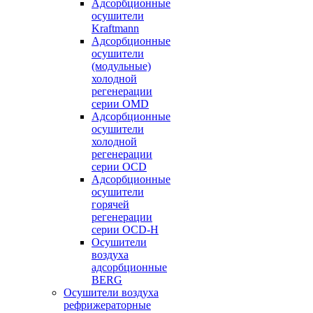
Адсорбционные
осушители
Kraftmann
Адсорбционные
осушители
(модульные)
холодной
регенерации
серии OMD
Адсорбционные
осушители
холодной
регенерации
серии OCD
Адсорбционные
осушители
горячей
регенерации
серии OСD-H
Осушители
воздуха
адсорбционные
BERG
Осушители воздуха
рефрижераторные