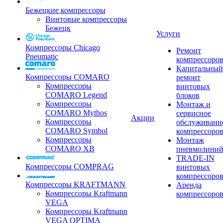
Бежецкие компрессоры
Винтовые компрессоры
Бежецк
Услуги
Компрессоры Chicago
Ремонт
Pneumatic
компрессоро
Капитальный
Компрессоры COMARO
ремонт
Компрессоры
винтовых
COMARO Legend
блоков
Компрессоры
Монтаж и
COMARO Mythos
сервисное
Акции
Компрессоры
обслуживани
COMARO Symbol
компрессоро
Компрессоры
Монтаж
COMARO XB
пневмолини
TRADE-IN
Компрессоры COMPRAG
винтовых
компрессоро
Компрессоры KRAFTMANN
Аренда
Компрессоры Kraftmann
компрессоро
VEGA
Компрессоры Kraftmann
VEGA OPTIMA