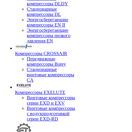
компрессоры DLDY
Стационарные
компрессоры DL
Энергосберегающие
компрессоры EN II
Энергосберегающие
компрессоры низкого
давления EN
Компрессоры CROSSAIR
Передвижные
компрессоры Borey
Стационарные
винтовые компрессоры
CA
Компрессоры EXELUTE
Винтовые компрессоры
серии EXD и EXV
Винтовые компрессоры
с водухоподготовкой
серии EXD-RD