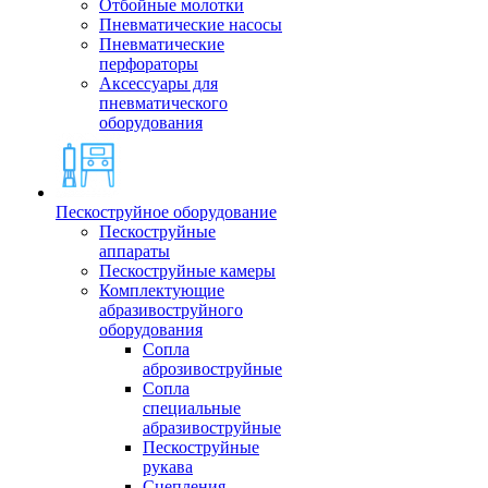
Отбойные молотки
Пневматические насосы
Пневматические
перфораторы
Аксессуары для
пневматического
оборудования
Пескоструйное оборудование
Пескоструйные
аппараты
Пескоструйные камеры
Комплектующие
абразивоструйного
оборудования
Сопла
аброзивоструйные
Сопла
специальные
абразивоструйные
Пескоструйные
рукава
Сцепления