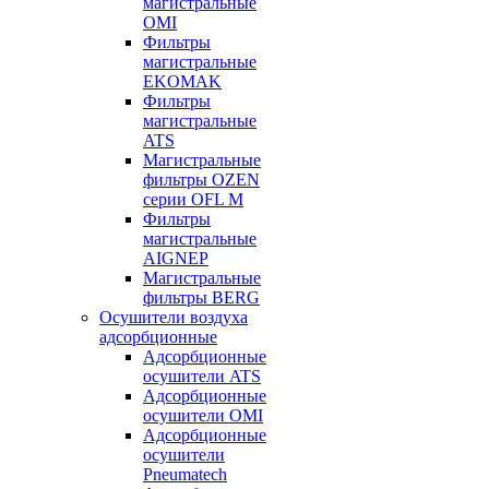
магистральные
OMI
Фильтры
магистральные
EKOMAK
Фильтры
магистральные
ATS
Магистральные
фильтры OZEN
серии OFL M
Фильтры
магистральные
AIGNEP
Магистральные
фильтры BERG
Осушители воздуха
адсорбционные
Адсорбционные
осушители ATS
Адсорбционные
осушители OMI
Адсорбционные
осушители
Pneumatech