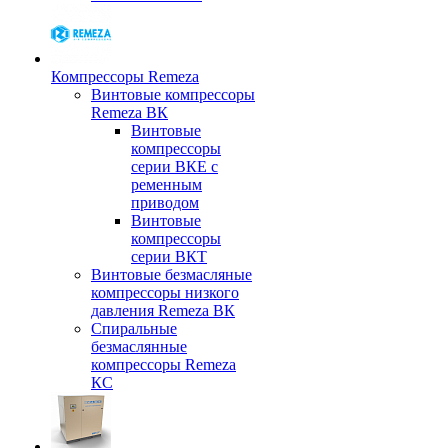
Компрессоры Remeza
Винтовые компрессоры
Remeza ВК
Винтовые
компрессоры
серии ВКЕ с
ременным
приводом
Винтовые
компрессоры
серии ВКТ
Винтовые безмасляные
компрессоры низкого
давления Remeza ВК
Спиральные
безмаслянные
компрессоры Remeza
КС