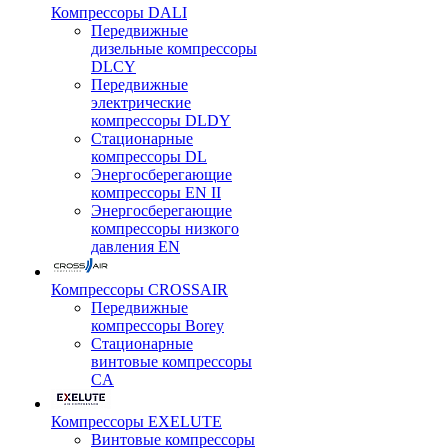
Компрессоры DALI
Передвижные
дизельные компрессоры
DLCY
Передвижные
электрические
компрессоры DLDY
Стационарные
компрессоры DL
Энергосберегающие
компрессоры EN II
Энергосберегающие
компрессоры низкого
давления EN
Компрессоры CROSSAIR
Передвижные
компрессоры Borey
Стационарные
винтовые компрессоры
CA
Компрессоры EXELUTE
Винтовые компрессоры