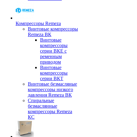
Компрессоры Remeza
Винтовые компрессоры
Remeza ВК
Винтовые
компрессоры
серии ВКЕ с
ременным
приводом
Винтовые
компрессоры
серии ВКТ
Винтовые безмасляные
компрессоры низкого
давления Remeza ВК
Спиральные
безмаслянные
компрессоры Remeza
КС