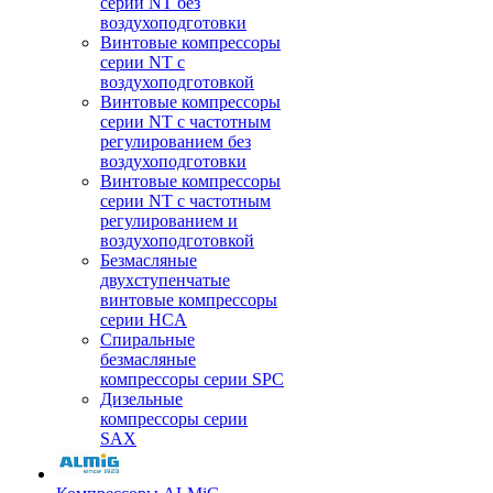
серии NT без
воздухоподготовки
Винтовые компрессоры
серии NT c
воздухоподготовкой
Винтовые компрессоры
серии NT с частотным
регулированием без
воздухоподготовки
Винтовые компрессоры
серии NT с частотным
регулированием и
воздухоподготовкой
Безмасляные
двухступенчатые
винтовые компрессоры
серии HCA
Спиральные
безмасляные
компрессоры серии SPC
Дизельные
компрессоры серии
SAX