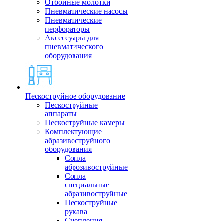
Отбойные молотки
Пневматические насосы
Пневматические
перфораторы
Аксессуары для
пневматического
оборудования
Пескоструйное оборудование
Пескоструйные
аппараты
Пескоструйные камеры
Комплектующие
абразивоструйного
оборудования
Сопла
аброзивоструйные
Сопла
специальные
абразивоструйные
Пескоструйные
рукава
Сцепления