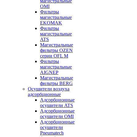
магистральные
OMI
Фильтры
магистральные
EKOMAK
Фильтры
магистральные
ATS
Магистральные
фильтры OZEN
серии OFL M
Фильтры
магистральные
AIGNEP
Магистральные
фильтры BERG
Осушители воздуха
адсорбционные
Адсорбционные
осушители ATS
Адсорбционные
осушители OMI
Адсорбционные
осушители
Pneumatech