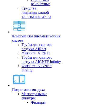
байонетные
Средства
индивидуальной
защиты оператора
Компоненты пневматических
систем
Трубы для сжатого
воздуха AIRnet
Фитинги AIRNet
Трубы для сжатого
воздуха AIGNEP Infinity
Фитинги AIGNEP
Infinity
Подготовка воздуха
Магистральные
фильтры
Фильтры