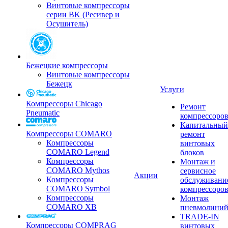
Винтовые компрессоры
серии BK (Ресивер и
Осушитель)
Бежецкие компрессоры
Винтовые компрессоры
Бежецк
Услуги
Компрессоры Chicago
Ремонт
Pneumatic
компрессоро
Капитальный
Компрессоры COMARO
ремонт
Компрессоры
винтовых
COMARO Legend
блоков
Компрессоры
Монтаж и
COMARO Mythos
сервисное
Акции
Компрессоры
обслуживани
COMARO Symbol
компрессоро
Компрессоры
Монтаж
COMARO XB
пневмолини
TRADE-IN
Компрессоры COMPRAG
винтовых