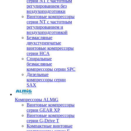
серии NT с частотным
регулированием без
воздухоподготовки
Винтовые компрессоры
серии NT с частотным
регулированием и
воздухоподготовкой
Безмасляные
двухступенчатые
винтовые компрессоры
серии HCA
Спиральные
безмасляные
компрессоры серии SPC
Дизельные
компрессоры серии
SAX
Компрессоры ALMiG
Винтовые компрессоры
серии GEAR XP
Винтовые компрессоры
серии G-Drive T
Компактные винтовые