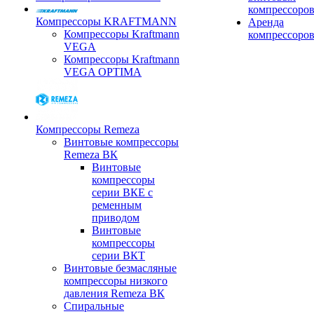
компрессоро
Компрессоры KRAFTMANN
Аренда
Компрессоры Kraftmann
компрессоро
VEGA
Компрессоры Kraftmann
VEGA OPTIMA
Компрессоры Remeza
Винтовые компрессоры
Remeza ВК
Винтовые
компрессоры
серии ВКЕ с
ременным
приводом
Винтовые
компрессоры
серии ВКТ
Винтовые безмасляные
компрессоры низкого
давления Remeza ВК
Спиральные