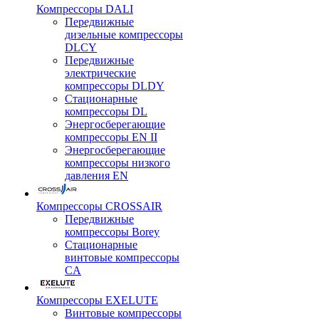
Компрессоры DALI
Передвижные
дизельные компрессоры
DLCY
Передвижные
электрические
компрессоры DLDY
Стационарные
компрессоры DL
Энергосберегающие
компрессоры EN II
Энергосберегающие
компрессоры низкого
давления EN
Компрессоры CROSSAIR
Передвижные
компрессоры Borey
Стационарные
винтовые компрессоры
CA
Компрессоры EXELUTE
Винтовые компрессоры