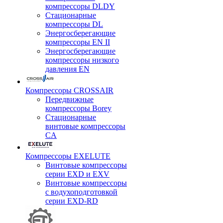
компрессоры DLDY
Стационарные
компрессоры DL
Энергосберегающие
компрессоры EN II
Энергосберегающие
компрессоры низкого
давления EN
Компрессоры CROSSAIR
Передвижные
компрессоры Borey
Стационарные
винтовые компрессоры
CA
Компрессоры EXELUTE
Винтовые компрессоры
серии EXD и EXV
Винтовые компрессоры
с водухоподготовкой
серии EXD-RD