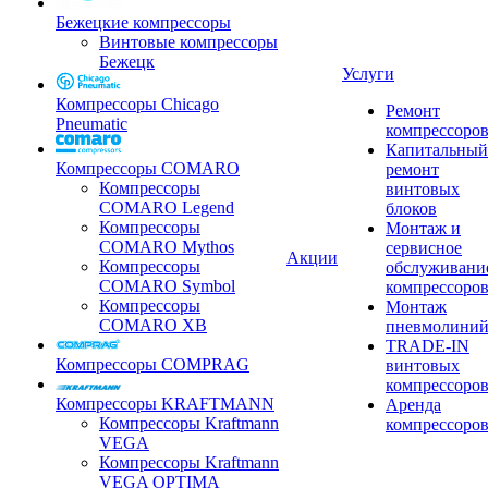
Бежецкие компрессоры
Винтовые компрессоры
Бежецк
Услуги
Компрессоры Chicago
Ремонт
Pneumatic
компрессоро
Капитальный
Компрессоры COMARO
ремонт
Компрессоры
винтовых
COMARO Legend
блоков
Компрессоры
Монтаж и
COMARO Mythos
сервисное
Акции
Компрессоры
обслуживани
COMARO Symbol
компрессоро
Компрессоры
Монтаж
COMARO XB
пневмолини
TRADE-IN
Компрессоры COMPRAG
винтовых
компрессоро
Компрессоры KRAFTMANN
Аренда
Компрессоры Kraftmann
компрессоро
VEGA
Компрессоры Kraftmann
VEGA OPTIMA