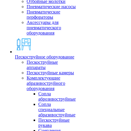
Отбойные молотки
Пневматические насосы
Пневматические
перфораторы
Аксессуары для
пневматического
оборудования
Пескоструйное оборудование
Пескоструйные
аппараты
Пескоструйные камеры
Комплектующие
абразивоструйного
оборудования
Сопла
аброзивоструйные
Сопла
специальные
абразивоструйные
Пескоструйные
рукава
Сцепления