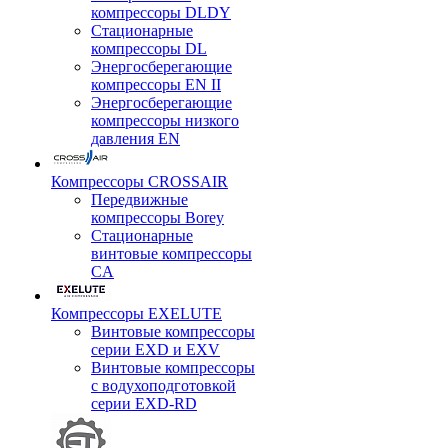
компрессоры DLDY
Стационарные
компрессоры DL
Энергосберегающие
компрессоры EN II
Энергосберегающие
компрессоры низкого
давления EN
Компрессоры CROSSAIR
Передвижные
компрессоры Borey
Стационарные
винтовые компрессоры
CA
Компрессоры EXELUTE
Винтовые компрессоры
серии EXD и EXV
Винтовые компрессоры
с водухоподготовкой
серии EXD-RD