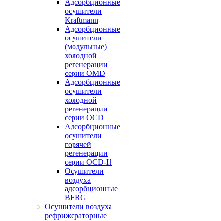
Адсорбционные
осушители
Kraftmann
Адсорбционные
осушители
(модульные)
холодной
регенерации
серии OMD
Адсорбционные
осушители
холодной
регенерации
серии OCD
Адсорбционные
осушители
горячей
регенерации
серии OСD-H
Осушители
воздуха
адсорбционные
BERG
Осушители воздуха
рефрижераторные