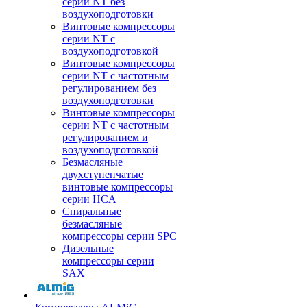
серии NT без
воздухоподготовки
Винтовые компрессоры
серии NT c
воздухоподготовкой
Винтовые компрессоры
серии NT с частотным
регулированием без
воздухоподготовки
Винтовые компрессоры
серии NT с частотным
регулированием и
воздухоподготовкой
Безмасляные
двухступенчатые
винтовые компрессоры
серии HCA
Спиральные
безмасляные
компрессоры серии SPC
Дизельные
компрессоры серии
SAX