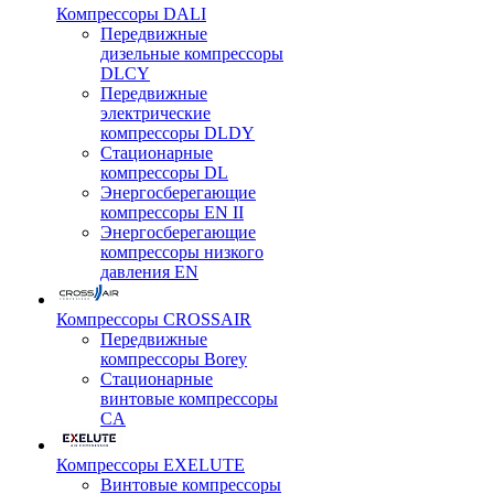
Компрессоры DALI
Передвижные
дизельные компрессоры
DLCY
Передвижные
электрические
компрессоры DLDY
Стационарные
компрессоры DL
Энергосберегающие
компрессоры EN II
Энергосберегающие
компрессоры низкого
давления EN
Компрессоры CROSSAIR
Передвижные
компрессоры Borey
Стационарные
винтовые компрессоры
CA
Компрессоры EXELUTE
Винтовые компрессоры