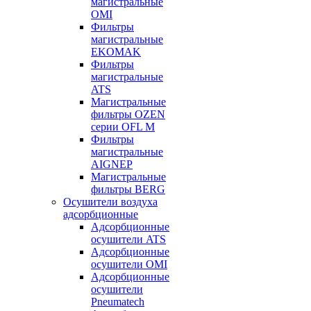
магистральные
OMI
Фильтры
магистральные
EKOMAK
Фильтры
магистральные
ATS
Магистральные
фильтры OZEN
серии OFL M
Фильтры
магистральные
AIGNEP
Магистральные
фильтры BERG
Осушители воздуха
адсорбционные
Адсорбционные
осушители ATS
Адсорбционные
осушители OMI
Адсорбционные
осушители
Pneumatech