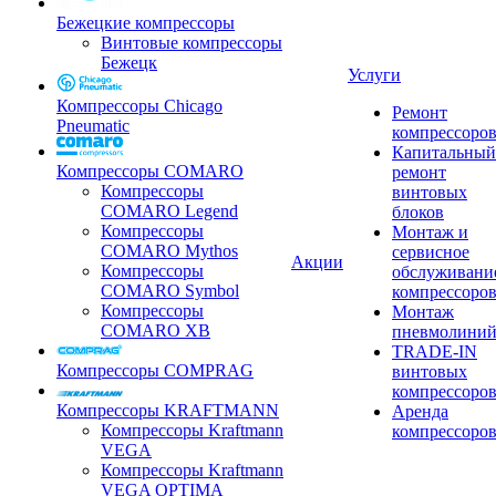
Бежецкие компрессоры
Винтовые компрессоры
Бежецк
Услуги
Компрессоры Chicago
Ремонт
Pneumatic
компрессоро
Капитальный
Компрессоры COMARO
ремонт
Компрессоры
винтовых
COMARO Legend
блоков
Компрессоры
Монтаж и
COMARO Mythos
сервисное
Акции
Компрессоры
обслуживани
COMARO Symbol
компрессоро
Компрессоры
Монтаж
COMARO XB
пневмолини
TRADE-IN
Компрессоры COMPRAG
винтовых
компрессоро
Компрессоры KRAFTMANN
Аренда
Компрессоры Kraftmann
компрессоро
VEGA
Компрессоры Kraftmann
VEGA OPTIMA