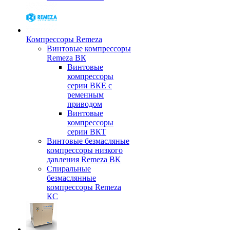
Компрессоры Remeza
Винтовые компрессоры
Remeza ВК
Винтовые
компрессоры
серии ВКЕ с
ременным
приводом
Винтовые
компрессоры
серии ВКТ
Винтовые безмасляные
компрессоры низкого
давления Remeza ВК
Спиральные
безмаслянные
компрессоры Remeza
КС