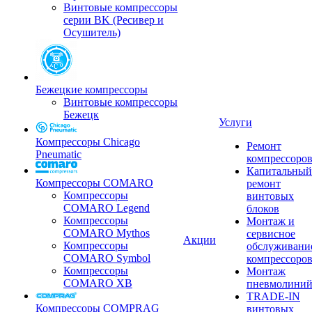
Винтовые компрессоры
серии BK (Ресивер и
Осушитель)
Бежецкие компрессоры
Винтовые компрессоры
Бежецк
Услуги
Компрессоры Chicago
Ремонт
Pneumatic
компрессоро
Капитальный
Компрессоры COMARO
ремонт
Компрессоры
винтовых
COMARO Legend
блоков
Компрессоры
Монтаж и
COMARO Mythos
сервисное
Акции
Компрессоры
обслуживани
COMARO Symbol
компрессоро
Компрессоры
Монтаж
COMARO XB
пневмолини
TRADE-IN
Компрессоры COMPRAG
винтовых