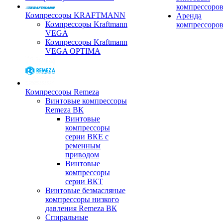
компрессоро
Компрессоры KRAFTMANN
Аренда
Компрессоры Kraftmann
компрессоро
VEGA
Компрессоры Kraftmann
VEGA OPTIMA
Компрессоры Remeza
Винтовые компрессоры
Remeza ВК
Винтовые
компрессоры
серии ВКЕ с
ременным
приводом
Винтовые
компрессоры
серии ВКТ
Винтовые безмасляные
компрессоры низкого
давления Remeza ВК
Спиральные