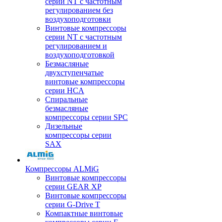
серии NT с частотным
регулированием без
воздухоподготовки
Винтовые компрессоры
серии NT с частотным
регулированием и
воздухоподготовкой
Безмасляные
двухступенчатые
винтовые компрессоры
серии HCA
Спиральные
безмасляные
компрессоры серии SPC
Дизельные
компрессоры серии
SAX
Компрессоры ALMiG
Винтовые компрессоры
серии GEAR XP
Винтовые компрессоры
серии G-Drive T
Компактные винтовые