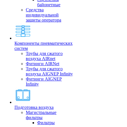
байонетные
Средства
индивидуальной
защиты оператора
Компоненты пневматических
систем
Трубы для сжатого
воздуха AIRnet
Фитинги AIRNet
Трубы для сжатого
воздуха AIGNEP Infinity
Фитинги AIGNEP
Infinity
Подготовка воздуха
Магистральные
фильтры
Фильтры