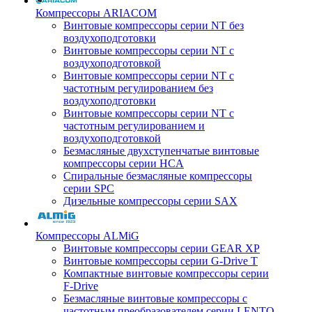
Компрессоры ARIACOM
Винтовые компрессоры серии NT без
воздухоподготовки
Винтовые компрессоры серии NT c
воздухоподготовкой
Винтовые компрессоры серии NT с
частотным регулированием без
воздухоподготовки
Винтовые компрессоры серии NT с
частотным регулированием и
воздухоподготовкой
Безмасляные двухступенчатые винтовые
компрессоры серии HCA
Спиральные безмасляные компрессоры
серии SPC
Дизельные компрессоры серии SAX
Компрессоры ALMiG
Винтовые компрессоры серии GEAR XP
Винтовые компрессоры серии G-Drive T
Компактные винтовые компрессоры серии
F-Drive
Безмасляные винтовые компрессоры с
частотным преобразователем серии LENTO